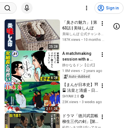
Sign in
「臭さの魅力」 | 第
63話 | 美味しんぼ
美味しんぼ 公式チャンネル【デジタルリマスター版】
187K views
•
10 months ago
25:28
A matchmaking 
session with a 
beautiful female 
静かなるドン【公式】
boss... She 
1.8M views
•
2 years ago
suddenly gets 
Auto-dubbed
6:28
taken advantage of 
【まんが日本史】⛩️
[Silen...
🎴 法皇と清盛－日
本を動かした危険な
SHYAM 2.0
同盟－
23K views
•
3 weeks ago
2:11:24
ドラマ「徳川武芸帳 
柳生三代の剣」[第6
話] (第3部 宇都宮釣
松竹シネマPLUSシアター