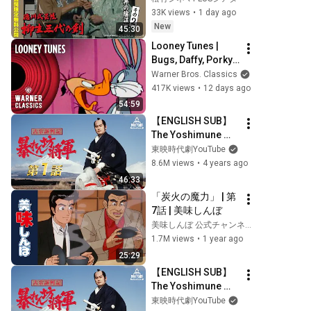
天井の陰謀その2)
33K views
•
1 day ago
【公式】※8/5-18無
New
45:30
料公開
Looney Tunes | 
Bugs, Daffy, Porky, 
& Wile Cartoon 
Warner Bros. Classics
Icons Compilation 
417K views
•
12 days ago
| Warner Classics
54:59
【ENGLISH SUB】
The Yoshimune 
Cronicle: 
東映時代劇YouTube
Abarenbo Shogun 
8.6M views
•
4 years ago
(Episode 1)
46:33
「炭火の魔力」 | 第
7話 | 美味しんぼ
美味しんぼ 公式チャンネル【デジタルリマスター版】
1.7M views
•
1 year ago
25:29
【ENGLISH SUB】
The Yoshimune 
Cronicle: 
東映時代劇YouTube