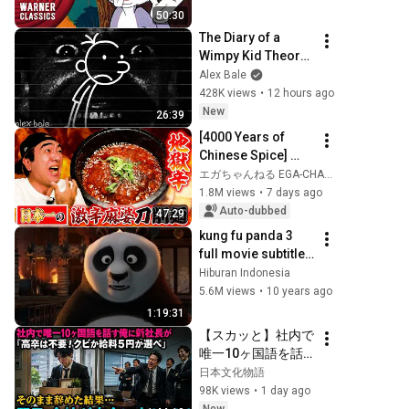
時間後、新婦から鬼
Warner Classics
50:30
のように電話が鳴り
The Diary of a 
始めた
Wimpy Kid Theory 
(Alex Bale)
Alex Bale
428K views
•
12 hours ago
New
26:39
[4000 Years of 
Chinese Spice] 
Egashira Takes on 
エガちゃんねる EGA-CHANNEL
Japan's Spiciest 
1.8M views
•
7 days ago
Mapo Tofu Knife-
Auto-dubbed
47:29
Cut Noodles!
kung fu panda 3 
full movie subtitle 
indonesia HD
Hiburan Indonesia
5.6M views
•
10 years ago
1:19:31
【スカッと】社内で
唯一10ヶ国語を話
す俺に新社長が「高
日本文化物語
卒は不要！クビか給
98K views
•
1 day ago
料５円か選べ」と言