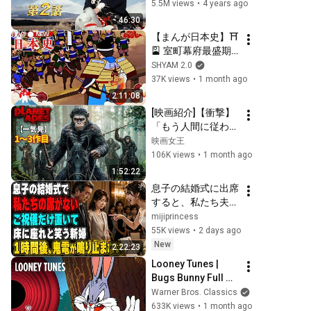
Abarenbo Shogun 
5.5M views
•
4 years ago
(Episode 2)
46:30
【まんが日本史】⛩️
🎴 室町幕府最盛期
－繁栄の裏に隠され
SHYAM 2.0
た危機－
37K views
•
1 month ago
2:11:08
[映画紹介]【衝撃】
「もう人間に従わな
い…」知能を持った
映画女王
猿たちの恐ろしすぎ
106K views
•
1 month ago
る反乱
1:52:22
息子の結婚式に出席
すると、私たち夫婦
の席だけなかった。
mijiprincess
新婦は笑って「ご祝
55K views
•
2 days ago
儀だけ置いたら床に
New
2:22:23
でも座ってください
Looney Tunes | 
w」夫は「帰ろ
Bugs Bunny Full 
う…」私も黙って式
Episode 
Warner Bros. Classics
場を後にした――1
Compilation | 
633K views
•
1 month ago