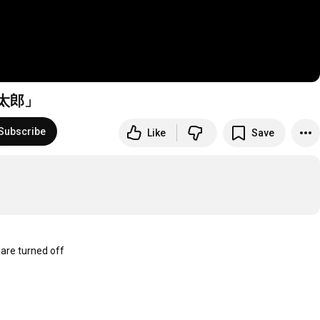
太郎」
Subscribe
Like
Save
re turned off