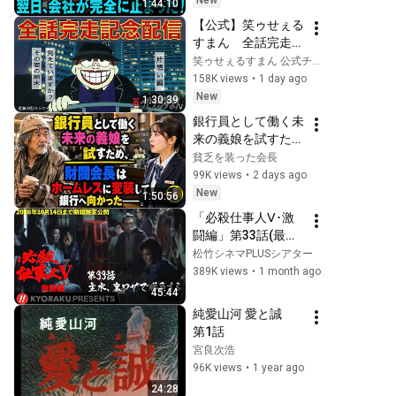
New
1:44:10
ってきた。そのまま
【公式】笑ゥせぇる
辞めた結果
すまん　全話完走配
信記念！危険な恋が
笑ゥせぇるすまん 公式チャンネル【ﾃﾞｼﾞﾀﾙﾘﾏｽﾀｰ版】
お好きなあなた
158K views
•
1 day ago
へ。　その恋の結
New
1:30:39
末、見えています
銀行員として働く未
か？-片想い編-【笑
来の義娘を試すた
ゥせぇるすまん 公
め、億万長者の財閥
貧乏を装った会長
式チャンネル ﾃﾞｼﾞﾀ
会長はホームレスの
99K views
•
2 days ago
ﾙﾘﾏｽﾀｰ版】
ような格好に身をや
New
1:50:56
つし、銀行へ向かっ
「必殺仕事人Ⅴ･激
た――。
闘編」第33話(最終
話):主水、裏ワザで
松竹シネマPLUSシアター
勝負する
389K views
•
1 month ago
【KYORAKU 
45:44
PRESENTS／公式】
純愛山河 愛と誠    
※6/27～期間限定※
第1話
宮良次浩
96K views
•
1 year ago
24:28