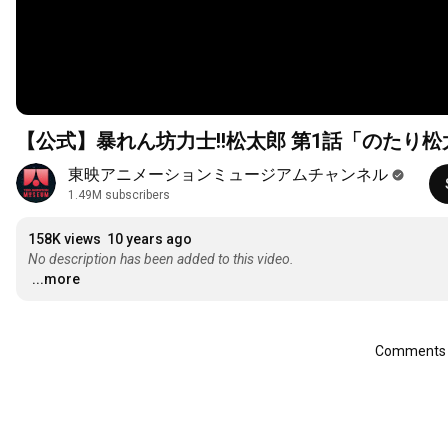
【公式】暴れん坊力士!!松太郎 第1話「のたり松
東映アニメーションミュージアムチャンネル
1.49M subscribers
158K views
10 years ago
No description has been added to this video.
...more
Comments a