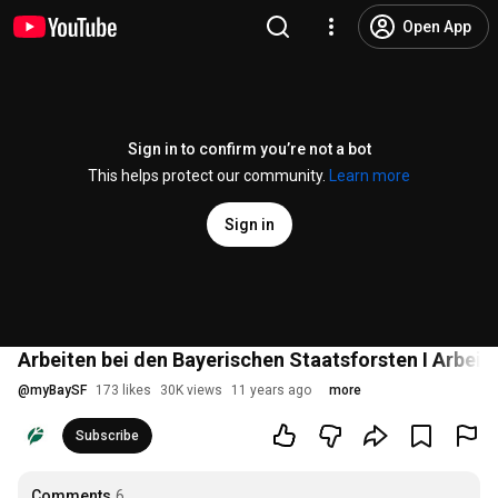
Open App
Sign in to confirm you’re not a bot
This helps protect our community.
Learn more
Sign in
Arbeiten bei den Bayerischen Staatsforsten I Arbeit
@
myBaySF
173 likes
30K views
11 years ago
more
Subscribe
Comments
6