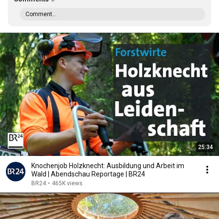
Comment...
25:34
Knochenjob Holzknecht: Ausbildung und Arbeit im
Wald | Abendschau Reportage | BR24
BR24
•
465K views