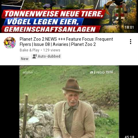
18:01
Planet Zoo 2 NEWS +++ Feature Focus: Frequent
Flyers | Issue 08 | Aviaries | Planet Zoo 2
Bake & Play
•
129 views
Auto-dubbed
New
45:18