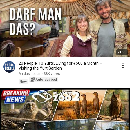
21:35
20 People, 10 Yurts, Living for €500 a Month –
Visiting the Yurt Garden
An das Leben
•
38K views
Auto-dubbed
New