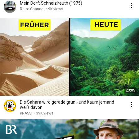
Mein Dorf: Schneizlreuth (1975)
Retro Channel
•
9K views
23:05
Die Sahara wird gerade grün - und kaum jemand
weiß davon
KRASS!
•
39K views