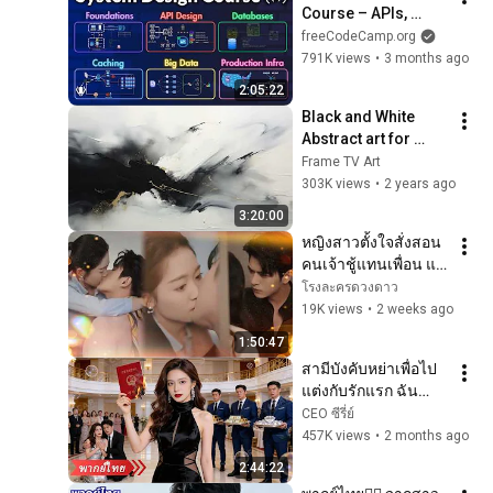
Course – APIs, 
Databases, Caching, 
freeCodeCamp.org
CDNs, Load 
791K views
•
3 months ago
Balancing & 
2:05:22
Production Infra
Black and White 
Abstract art for 
Frame TV | Smart TV 
Frame TV Art
paintings | 
303K views
•
2 years ago
screensaver without 
3:20:00
music
หญิงสาวตั้งใจสั่งสอน
คนเจ้าชู้แทนเพื่อน แต่
ดันไปด่าซีอีโอผู้
โรงละครดวงดาว
บริสุทธิ์ สุดท้ายกลับ
19K views
•
2 weeks ago
ตกหลุมรักเขาเอง!
1:50:47
สามีบังคับหย่าเพื่อไป
แต่งกับรักแรก ฉัน
ตัดใจจากไป ก่อนกลับ
CEO ซีรี่ย์
มาในฐานะทายาท
457K views
•
2 months ago
กลุ่มบริษัทพันล้าน
2:44:22
ดอลลาร์!