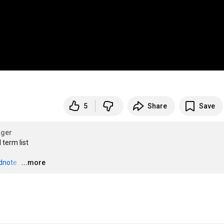
5
Share
Save
ger
term list

dnote.
.
…
...more