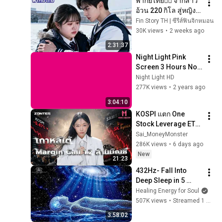
พากย์ไทย❤️‍🔥 จากสาว
อ้วน 220 กิโล สู่หญิง
สาวสุดปัง! กลับมาเกิด
Fin Story TH | ซีรีส์ฟินจิกหมอน
ใหม่ให้แฟนเก่าต้อง
30K views
•
2 weeks ago
เสียใจ!
2:31:37
Night Light Pink 
Screen 3 Hours No 
Ads #ledlights 
Night Light HD
#colors #pink 
277K views
•
2 years ago
#chromakey 
3:04:10
#mood #nosound 
KOSPI แตก One 
#led #asmr
Stock Leverage ETF: 
ระเบิดเวลาล้างพอร์ต | 
Sai_MoneyMonster
Money Monster 
286K views
•
6 days ago
EP.363
New
21:23
432Hz- Fall Into 
Deep Sleep in 5 
Minutes, Full Body 
Healing Energy for Soul
Detox, Remove All 
507K views
•
Streamed 1 month ago
Negative Blockages
3:58:02