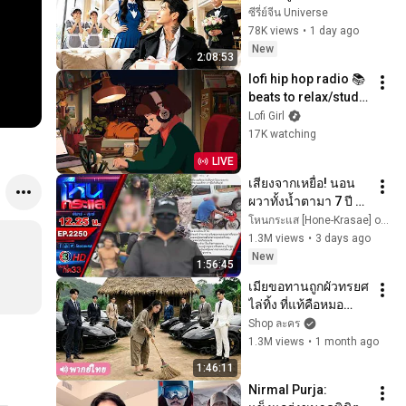
กลับทำให้เจ้าพ่อหลง
ซีรี่ย์จีน Universe
รักจนคลั่ง!
78K views
•
1 day ago
New
2:08:53
lofi hip hop radio 📚 
beats to relax/study 
to
Lofi Girl
17K watching
LIVE
เสียงจากเหยื่อ! นอน
ผวาทั้งน้ำตามา 7 ปี 
ขอศาลสั่งประหาร "ไอ้
โหนกระแส [Hone-Krasae] official
ป๋อง" l EP.2250 l 3 
1.3M views
•
3 days ago
ส.ค.69 l#โหนกระแส
New
1:56:45
เมียขอทานถูกผัวทรยศ
ไล่ทิ้ง ที่แท้คือหมอ
เทวดาเร้นกาย จนมหา
Shop ละคร
เศรษฐีรุมแย่งอยาก
1.3M views
•
1 month ago
แต่งงานด้วย!
1:46:11
Nirmal Purja: 