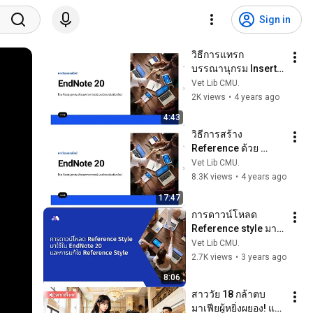
Sign in
วิธีการแทรก
บรรณานุกรม Insert 
Citation ใน Word
Vet Lib CMU.
2K views
•
4 years ago
4:43
วิธีการสร้าง 
Reference ด้วย 
EndNote 20 ( 
Vet Lib CMU.
Windows version )
8.3K views
•
4 years ago
17:47
การดาวน์โหลด 
Reference style มา
ใช้ใน Endnote 20 
Vet Lib CMU.
และการแก้ไข 
2.7K views
•
3 years ago
Reference style
8:06
สาววัย 18 กล้าตบ
มาเฟียผู้หยิ่งผยอง! แต่