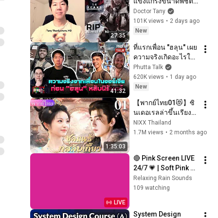
แข็งแกร่งขนาดพิชิต 
14 ยอดเขาใน 6 เดือน 
Doctor Tany
แต่สุดท้ายเสียชีวิตบน
101K views
•
2 days ago
ภูเขา
New
27:35
ที่แรกเพื่อน "ฮลุน" เผย
ความจริงเกิดอะไรใน
จอร์เจีย "หมอแทน" 
Phutta Talk
ช่วยนาชาตาลาสาน
620K views
•
1 day ago
ฝันl ปรากฏว่า l 5 ส.ค. 
New
41:32
69
【พากย์ไทย01😻】ซิ
นเดอเรลล่าขึ้นเรียง
ผิด พลันได้แต่งกับอ๋อง
NIXX Thailand
ปีศาจ สุดท้ายเขากลับ
1.7M views
•
2 months ago
รักเธอจนติดสวรรค์！
1:35:03
❤️‍🔥
🔴 Pink Screen LIVE 
24/7 💗 | Soft Pink 
Glow For Deep 
Relaxing Rain Sounds
Sleep & Relaxation | 
109 watching
No Ads • 4K
LIVE
System Design 