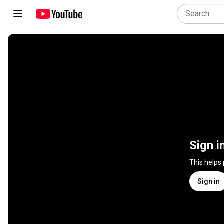
Sign i
This helps
Sign in