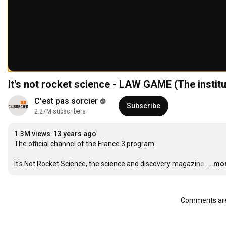
It's not rocket science - LAW GAME (The institut
C'est pas sorcier
Subscribe
2.27M subscribers
1.3M views
13 years ago
The official channel of the France 3 program.

It's Not Rocket Science, the science and discovery magazine.
…
...mo
Comments are 