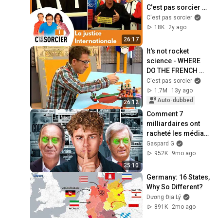
C'est pas sorcier 
[Intégrale]
C'est pas sorcier
18K
2y ago
26:17
It's not rocket 
science - WHERE 
DO THE FRENCH 
COME FROM?
C'est pas sorcier
1.7M
13y ago
Auto-dubbed
26:12
Comment 7 
milliardaires ont 
racheté les médias 
en France
Gaspard G
952K
9mo ago
35:10
Germany: 16 States, 
Why So Different?
Dương Địa Lý
891K
2mo ago