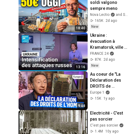
soldi valgono 
sempre meno
Nova Lectio
and Scalable Capital Italia
165K
2d ago
New
18:40
Ukraine : 
évacuation à 
Kramatorsk, ville à 
18km de la ligne de 
FRANCE 24
contact avec la 
87K
2d ago
Russie
New
13:16
Au coeur de "La 
Déclaration des 
DROITS de 
l'HOMME et du 
Europe 1
citoyen"
15K
1y ago
9:48
Electricité - C'est 
pas sorcier
C'est pas sorcier
1.4M
10y ago