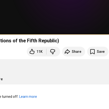
ions of the Fifth Republic)
11K
Share
Save
re
turned off. 
Learn more