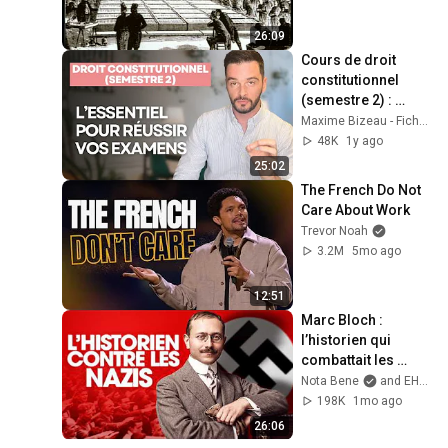
26:09
Cours de droit 
constitutionnel 
(semestre 2) : 
l’essentiel de la 
Maxime Bizeau - Fiches-droit․com
matière
48K
1y ago
25:02
The French Do Not 
Care About Work
Trevor Noah
3.2M
5mo ago
12:51
Marc Bloch : 
l’historien qui 
combattait les 
nazis
Nota Bene
and EHESS
198K
1mo ago
26:06