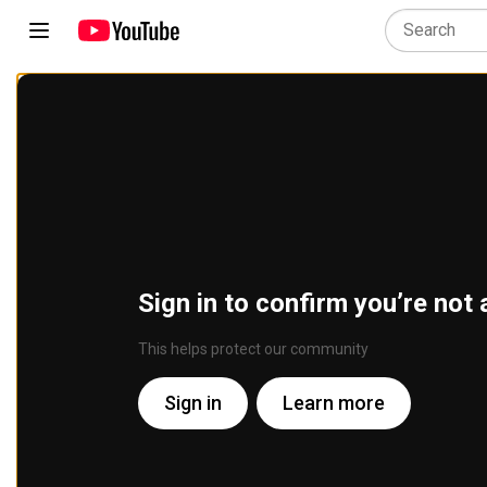
Sign in to confirm you’re not 
This helps protect our community
Sign in
Learn more