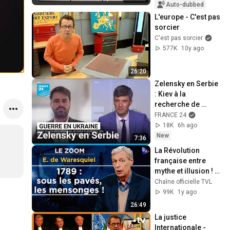
Auto-dubbed
L'europe - C'est pas 
sorcier
C'est pas sorcier
577K
10y ago
26:20
Zelensky en Serbie 
: Kiev à la 
recherche de 
nouveau soutien ? • 
FRANCE 24
FRANCE 24
18K
6h ago
New
7:36
La Révolution 
française entre 
mythe et illusion ! - 
Le Zoom - 
Chaîne officielle TVL
Emmanuel de 
99K
1y ago
Waresquiel - TVL
26:49
La justice 
Internationale - 