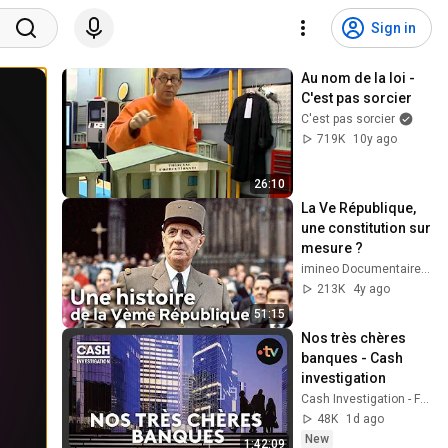
Sign in
Au nom de la loi - 
C'est pas sorcier
C'est pas sorcier
719K
10y ago
26:10
La Ve République, 
une constitution sur 
mesure ?
imineo Documentaires
213K
4y ago
51:15
Nos très chères 
banques - Cash 
investigation
Cash Investigation - France Télévisions
48K
1d ago
New
1:42:09