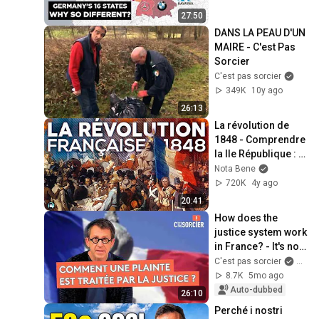
27:50
DANS LA PEAU D'UN 
MAIRE - C'est Pas 
Sorcier
C'est pas sorcier
349K
10y ago
26:13
La révolution de 
1848 - Comprendre 
la IIe République : 
partie 1
Nota Bene
720K
4y ago
20:41
How does the 
justice system work 
in France? - It's not 
rocket science
C'est pas sorcier
and L
8.7K
5mo ago
Auto-dubbed
26:10
Perché i nostri 