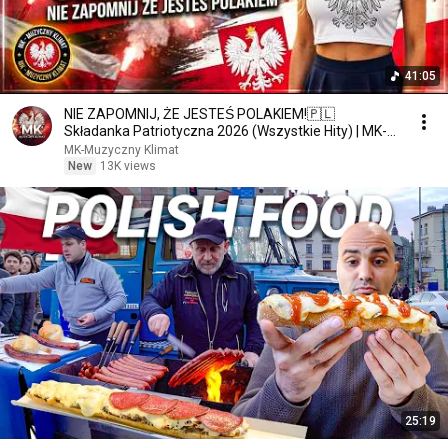
41:05
NIE ZAPOMNIJ, ŻE JESTEŚ POLAKIEM!🇵🇱
Składanka Patriotyczna 2026 (Wszystkie Hity) | MK-
MuzycznyKlimat
MK-Muzyczny Klimat
New
13K views
25:19