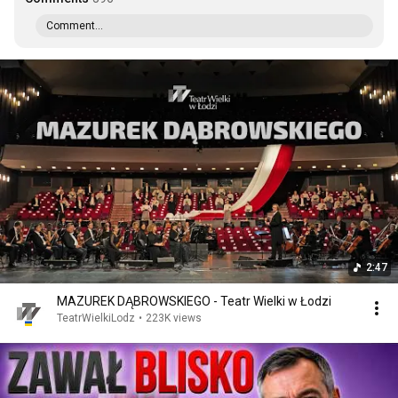
Comment...
2:47
MAZUREK DĄBROWSKIEGO - Teatr Wielki w Łodzi
TeatrWielkiLodz
•
223K views