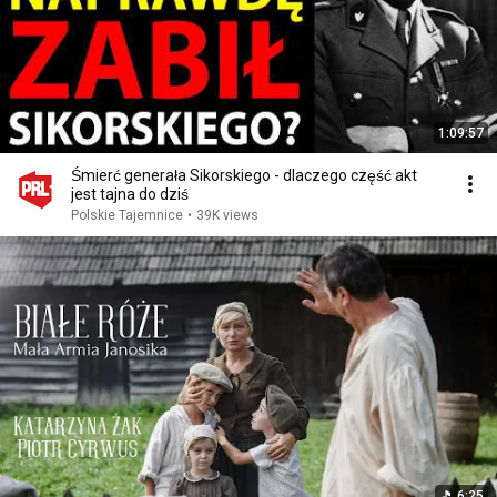
1:09:57
Śmierć generała Sikorskiego - dlaczego część akt
jest tajna do dziś
Polskie Tajemnice
•
39K views
6:25