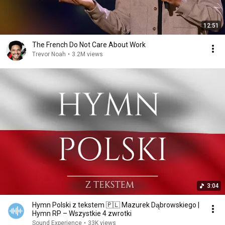
12:51
The French Do Not Care About Work
Trevor Noah
•
3.2M views
3:04
Hymn Polski z tekstem 🇵🇱 Mazurek Dąbrowskiego |
Hymn RP – Wszystkie 4 zwrotki
Sound Experience
•
33K views