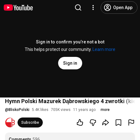
Open App
Sign in to confirm you’re not a bot
This helps protect our community.
Learn more
Sign in
Hymn Polski Mazurek Dąbrowskiego 4 zwrotki (kie
@
BliskoPolski
5.4K likes
705K views
11 years ago
more
Subscribe
Comments
596