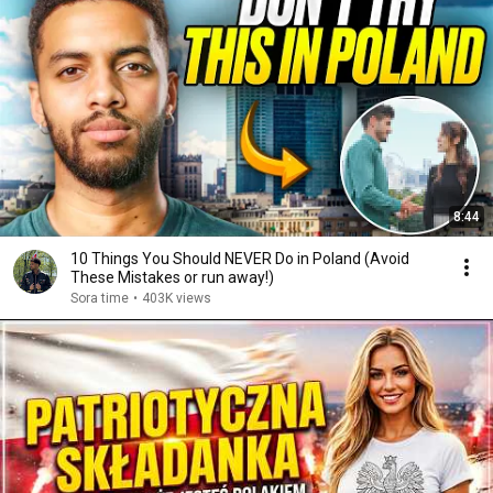
8:44
10 Things You Should NEVER Do in Poland (Avoid
These Mistakes or run away!)
Sora time
•
403K views