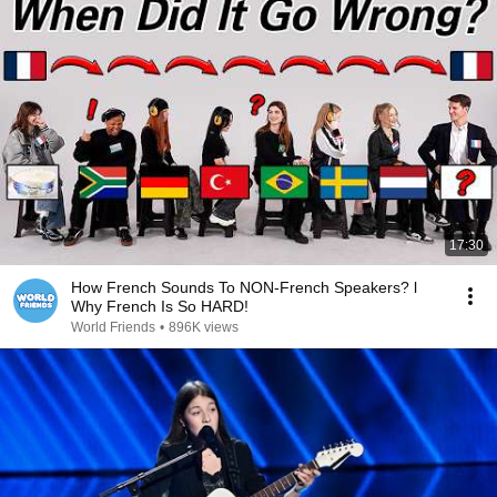
17:30
How French Sounds To NON-French Speakers? l
Why French Is So HARD!
World Friends
•
896K views