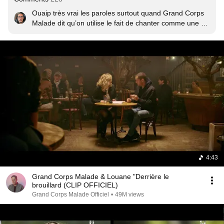
Ouaip très vrai les paroles surtout quand Grand Corps 
Malade dit qu’on utilise le fait de chanter comme une 
arme pour avancer, presque malgré nous. Perso c’est 
l’écriture ! Même quand tu passes ta vie à te battre, et 
bien tu as toujours envie de vivre et d’exprimer ta force 
et ton envie d’aller au loin
4:43
Grand Corps Malade & Louane "Derrière le
brouillard (CLIP OFFICIEL)
Grand Corps Malade Officiel
•
49M views