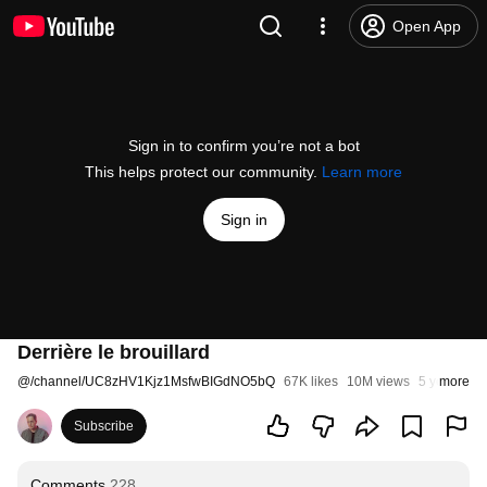
Open App
Sign in to confirm you’re not a bot
This helps protect our community.
Learn more
Sign in
Derrière le brouillard
@
/channel/UC8zHV1Kjz1MsfwBIGdNO5bQ
67K likes
10M views
5 years ag
more
Subscribe
Comments
228