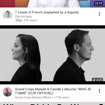
18:34
7 Levels of French (explained by a linguist)
Olly Richards
New
27K views
4:25
Grand Corps Malade & Camille Lellouche "MAIS JE
T'AIME" (CLIP OFFICIEL)
Grand Corps Malade Officiel
•
177M views