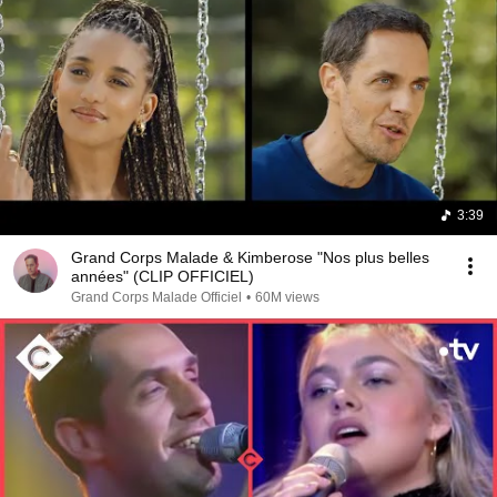
3:39
Grand Corps Malade & Kimberose "Nos plus belles
années" (CLIP OFFICIEL)
Grand Corps Malade Officiel
•
60M views