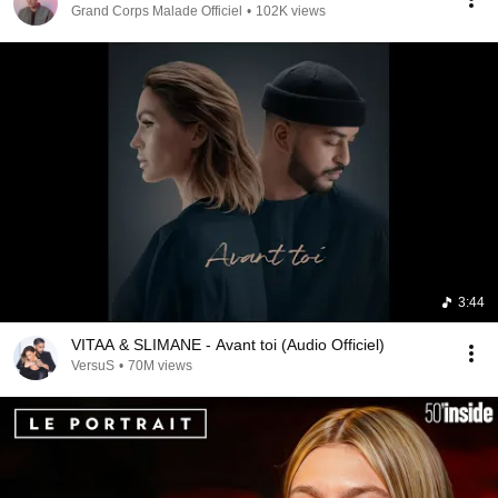
Grand Corps Malade Officiel
•
102K views
3:44
VITAA & SLIMANE - Avant toi (Audio Officiel)
VersuS
•
70M views