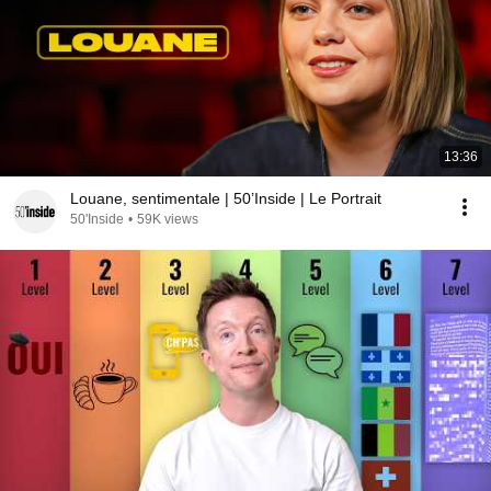
13:36
Louane, sentimentale | 50’Inside | Le Portrait
50'Inside
•
59K views