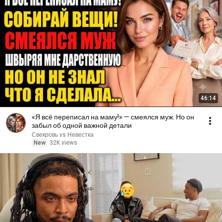
46:14
«Я всё переписал на маму!» — смеялся муж. Но он
забыл об одной важной детали
Свекровь vs Невестка
New
32K views