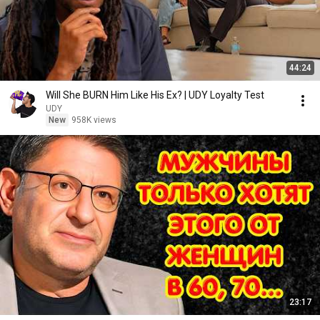
44:24
Will She BURN Him Like His Ex? | UDY Loyalty Test
UDY
New
958K views
23:17