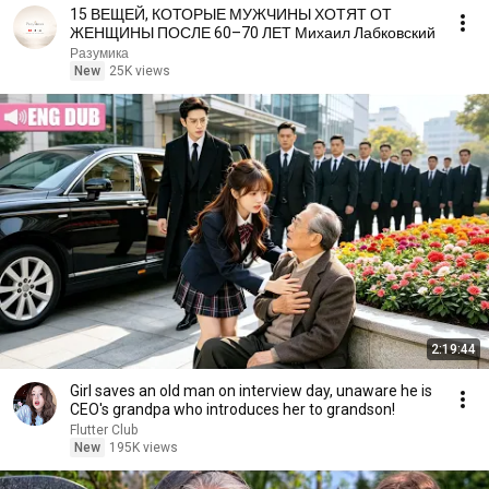
15 ВЕЩЕЙ, КОТОРЫЕ МУЖЧИНЫ ХОТЯТ ОТ
ЖЕНЩИНЫ ПОСЛЕ 60–70 ЛЕТ Михаил Лабковский
Разумика
New
25K views
2:19:44
Girl saves an old man on interview day, unaware he is
CEO's grandpa who introduces her to grandson!
Flutter Club
New
195K views