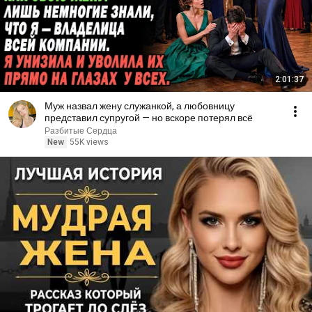
2:01:37
Муж назвал жену служанкой, а любовницу
представил супругой — но вскоре потерял всё
Разбитые Сердца
New
55K views