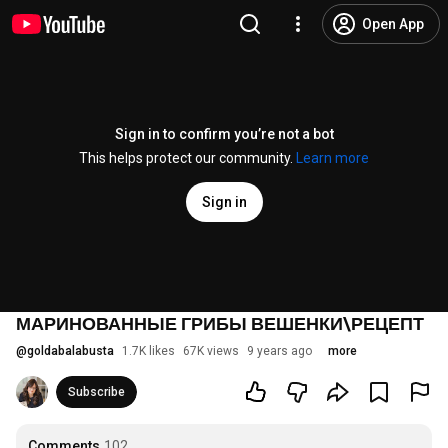
Open App
Sign in to confirm you’re not a bot
This helps protect our community.
Learn more
Sign in
МАРИНОВАННЫЕ ГРИБЫ ВЕШЕНКИ\РЕЦЕПТ
@
goldabalabusta
1.7K likes
67K views
9 years ago
more
Subscribe
Comments
102