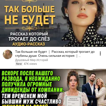
1:45:32
Так больше не будет ｜ Рассказ, который трогает до
глубины души. Очень сильная история ｜
Аудиорассказ
Душевный Мир Историй
New
47K views