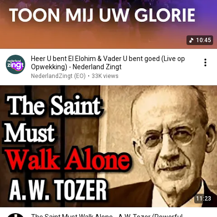
10:45
Heer U bent El Elohim & Vader U bent goed (Live op
Opwekking) - Nederland Zingt
NederlandZingt (EO)
•
33K views
11:23