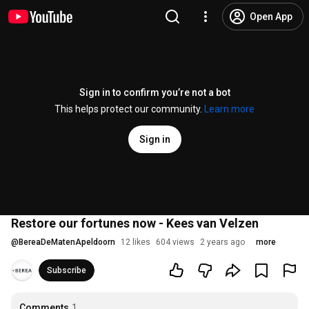
Open App
Sign in to confirm you’re not a bot
This helps protect our community.
Learn more
Sign in
Restore our fortunes now - Kees van Velzen
@
BereaDeMatenApeldoorn
12 likes
604 views
2 years ago
more
Subscribe
Comments
1