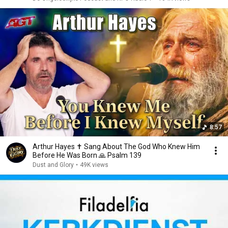
8:57
Arthur Hayes ✝️ Sang About The God Who Knew Him
Before He Was Born 🙏 Psalm 139
Dust and Glory
•
49K views