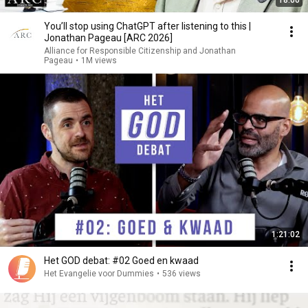
18:00
You’ll stop using ChatGPT after listening to this |
Jonathan Pageau [ARC 2026]
Alliance for Responsible Citizenship and Jonathan
Pageau
•
1M views
1:21:02
Het GOD debat: #02 Goed en kwaad
Het Evangelie voor Dummies
•
536 views