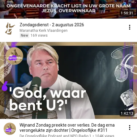
1:50:31
Zondagsdienst - 2 augustus 2026
Maranatha Kerk Vlaardingen
New
169 views
1:42:13
Wijnand Zondag preekte over verlies. De dag erna
verongelukte zijn dochter | Ongelooflijke #311
De Ongelooflijke Podcast and NPO Radio 1
•
104K views