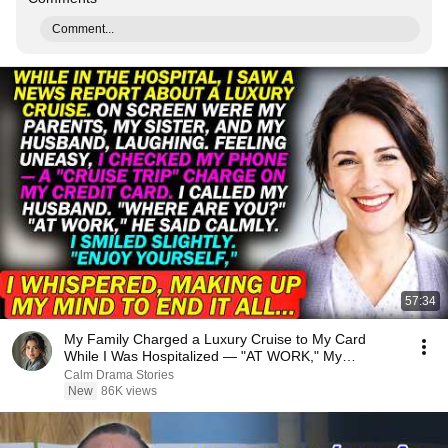
Comment...
57:34
My Family Charged a Luxury Cruise to My Card
While I Was Hospitalized — "AT WORK," My
Husband Said..
Calm Drama Stories
New
86K views