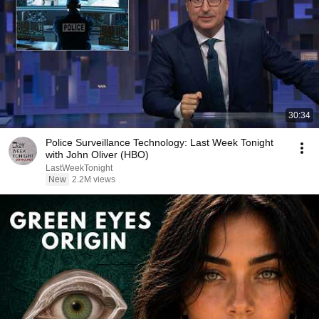
30:34
Police Surveillance Technology: Last Week Tonight
with John Oliver (HBO)
LastWeekTonight
New
2.2M views