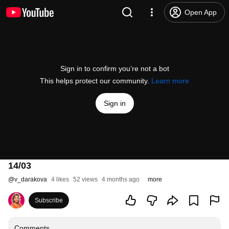
Open App
Sign in to confirm you’re not a bot
This helps protect our community.
Learn more
Sign in
14/03
@
v_darakova
4 likes
52 views
4 months ago
more
Subscribe
Comments