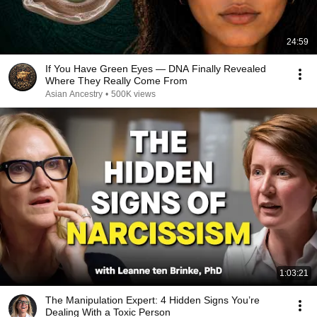
24:59
If You Have Green Eyes — DNA Finally Revealed
Where They Really Come From
Asian Ancestry
•
500K views
1:03:21
The Manipulation Expert: 4 Hidden Signs You’re
Dealing With a Toxic Person