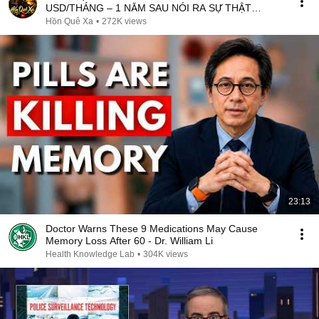
USD/THÁNG – 1 NĂM SAU NÓI RA SỰ THẬT
KHÔNG NGỜ
Hồn Quê Xa
•
272K views
23:13
Doctor Warns These 9 Medications May Cause
Memory Loss After 60 - Dr. William Li
Health Knowledge Lab
•
304K views