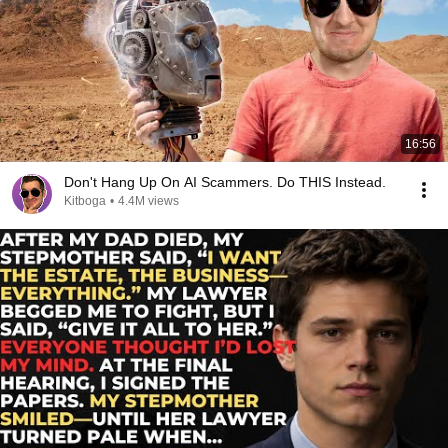
16:56
Don't Hang Up On AI Scammers. Do THIS Instead.
Kitboga
•
4.4M views