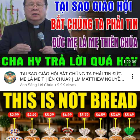
1:22:09
TẠI SAO GIÁO HỘI BẮT CHÚNG TA PHẢI TIN ĐỨC
MẸ LÀ MẸ THIÊN CHÚA? | LM MATTHEW NGUYỄN
KHẮC HY GIẢI ĐÁP
Ánh Sáng Lời Chúa
•
9.9K views