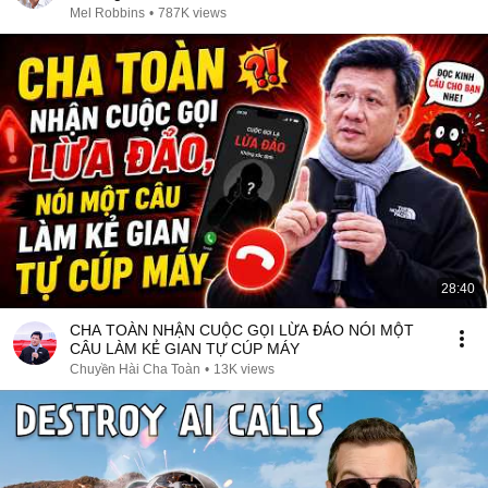
Mel Robbins
•
787K views
28:40
CHA TOÀN NHẬN CUỘC GỌI LỪA ĐẢO NÓI MỘT
CÂU LÀM KẺ GIAN TỰ CÚP MÁY
Chuyền Hài Cha Toàn
•
13K views