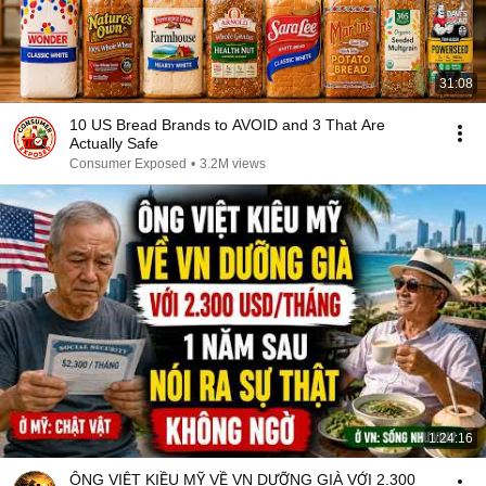
31:08
10 US Bread Brands to AVOID and 3 That Are
Actually Safe
Consumer Exposed
•
3.2M views
1:24:16
ÔNG VIỆT KIỀU MỸ VỀ VN DƯỠNG GIÀ VỚI 2.300