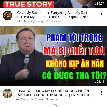
1:15:57
I Gave My Stepmother Everything After My Dad
Died, But My Father’s Final Secret Exposed Her...
Gold's Revenge Story
•
383K views
1:22:43
PHẠM TỘI TRỌNG MÀ BỊ CHẾT KHÔNG KỊP ĂN
NĂM TỘI CÓ ĐƯỢC THA KHÔNG? | LM MATTHEW
NGUYỄN KHẮC HY
Ánh Sáng Lời Chúa
•
52K views