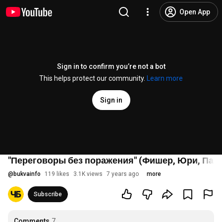
Open App
Sign in to confirm you’re not a bot
This helps protect our community.
Learn more
Sign in
"Переговоры без поражения" (Фишер, Юри, Патт
@
bukvainfo
119 likes
3.1K views
7 years ago
more
Subscribe
Comments
7