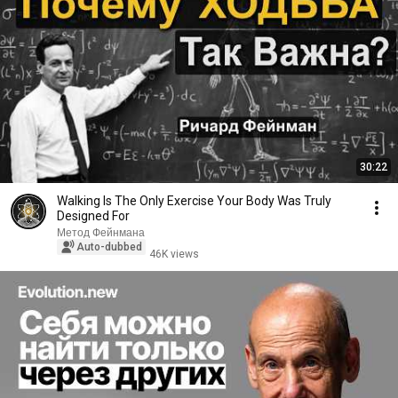
30:22
Walking Is The Only Exercise Your Body Was Truly
Designed For
Метод Фейнмана
Auto-dubbed
46K views