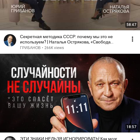
58:47
Секретная методика СССР: почему мы это не
используем? | Наталья Острякова, «Свобода
слова»
ГРИБАНОВ
•
266K views
18:57
ЭТИ ЗНАКИ НЕЛЬЗЯ ИГНОРИРОВАТЬ! Как мозг