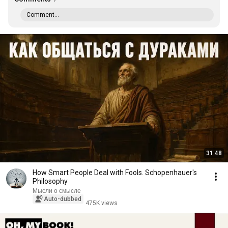
Comment...
31:48
How Smart People Deal with Fools. Schopenhauer's
Philosophy
Мысли о смысле
Auto-dubbed
475K views