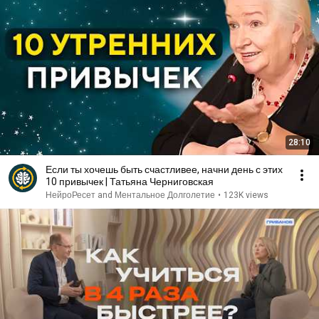
28:10
Если ты хочешь быть счастливее, начни день с этих
10 привычек | Татьяна Черниговская
НейроРесет and Ментальное Долголетие
•
123K views