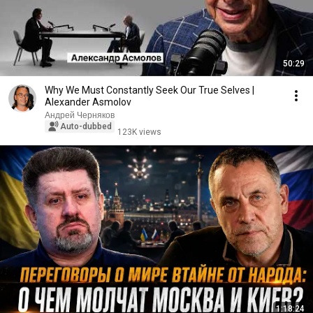
50:29
Why We Must Constantly Seek Our True Selves |
Alexander Asmolov
Андрей Черняков
Auto-dubbed
123K views
1:18:24