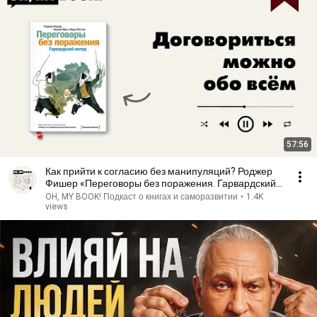
57:56
Как прийти к согласию без манипуляций? Роджер
Фишер «Переговоры без поражения. Гарвардский
метод»
OH, MY BOOK! Подкаст о книгах и саморазвитии
•
1.4K
views