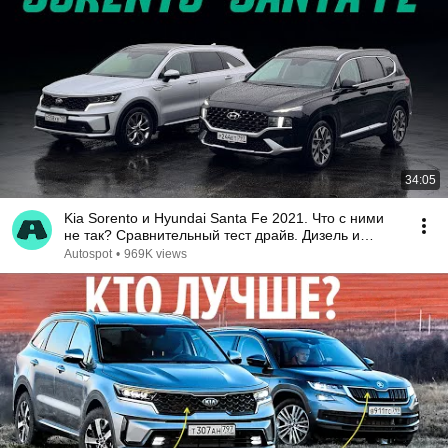
34:05
Kia Sorento и Hyundai Santa Fe 2021. Что с ними
не так? Сравнительный тест драйв. Дизель и
робот!
Autospot
•
969K views