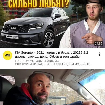
14:35
KIA Sorento 4 2021 - стоит ли брать в 2025? 2.2
дизель, расход, цена. Обзор и тест-драйв
FREEDOM MOTORS BY АВТО ИЗ
США,КОРЕИ,КИТАЯ,ЕВРОПЫ and ФРИДОМ МОТОРС РФ
АВТО ИЗ КОРЕИ, КИТАЯ, ЯПОНИИ, США
•
17K views