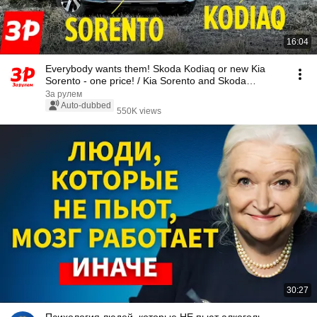
16:04
Everybody wants them! Skoda Kodiaq or new Kia
Sorento - one price! / Kia Sorento and Skoda
Kodiaq...
За рулем
Auto-dubbed
550K views
30:27