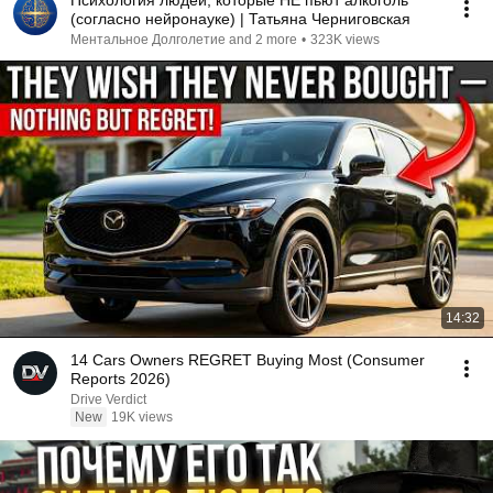
Психология людей, которые НЕ пьют алкоголь
(согласно нейронауке) | Татьяна Черниговская
Ментальное Долголетие and 2 more
•
323K views
14:32
14 Cars Owners REGRET Buying Most (Consumer
Reports 2026)
Drive Verdict
New
19K views