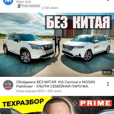
Major Auto
Auto-dubbed
173K views
30:21
Обойдемся БЕЗ КИТАЯ: KIA Carnival и NISSAN
Pathfinder - УЛЬТРА СЕМЕЙНАЯ ПАРОЧКА.
Игорь Бурцев АВТО
•
30K views