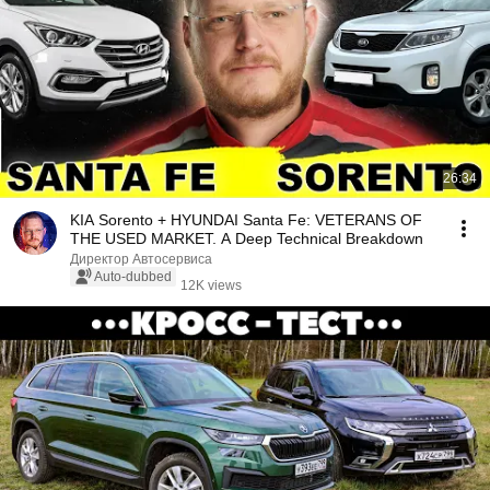
26:34
KIA Sorento + HYUNDAI Santa Fe: VETERANS OF
THE USED MARKET. A Deep Technical Breakdown
Директор Автосервиса
Auto-dubbed
12K views