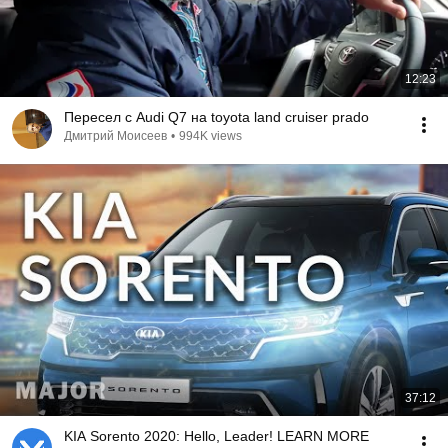
12:23
Пересел с Audi Q7 на toyota land cruiser prado
Дмитрий Моисеев
•
994K views
37:12
KIA Sorento 2020: Hello, Leader! LEARN MORE