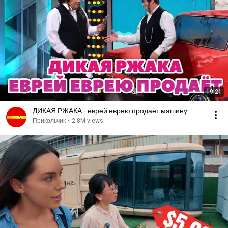
19:21
ДИКАЯ РЖАКА - еврей еврею продаёт машину
Прикольчик
•
2.8M views