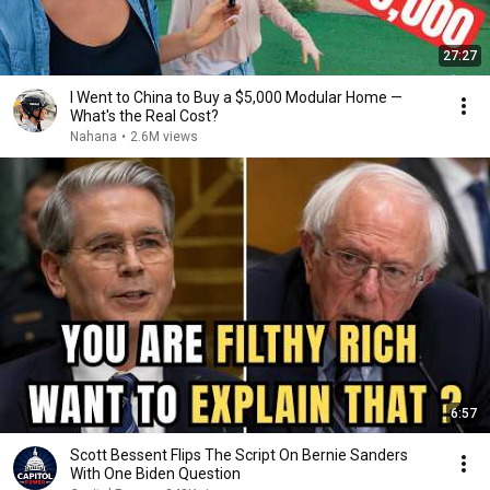
27:27
I Went to China to Buy a $5,000 Modular Home —
What's the Real Cost?
Nahana
•
2.6M views
6:57
Scott Bessent Flips The Script On Bernie Sanders
With One Biden Question