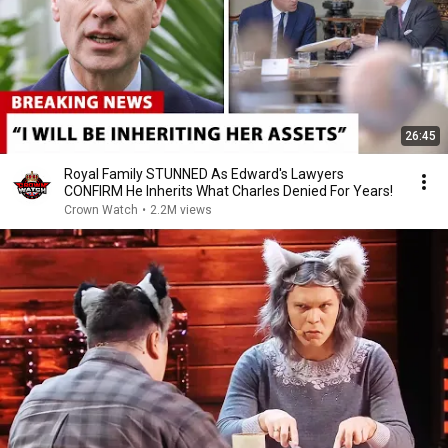
26:45
Royal Family STUNNED As Edward's Lawyers
CONFIRM He Inherits What Charles Denied For Years!
Crown Watch
•
2.2M views