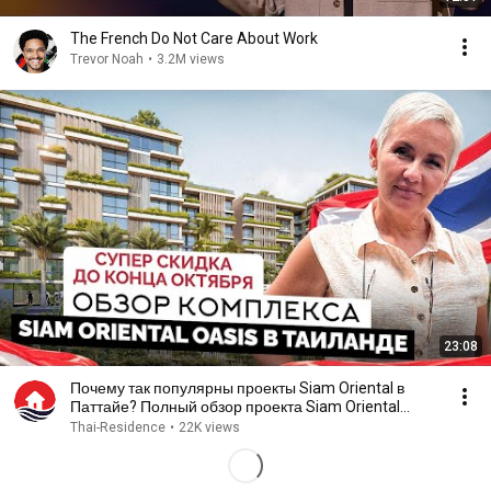
The French Do Not Care About Work
Trevor Noah
•
3.2M views
23:08
Почему так популярны проекты Siam Oriental в
Паттайе? Полный обзор проекта Siam Oriental
Oasis
Thai-Residence
•
22K views