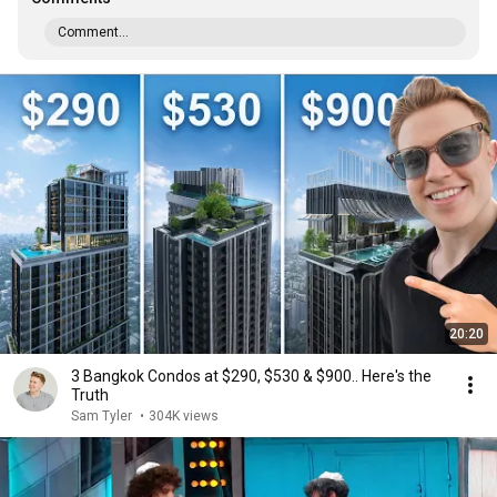
Comment...
20:20
3 Bangkok Condos at $290, $530 & $900.. Here's the
Truth
Sam Tyler
•
304K views