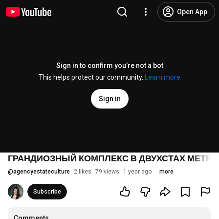
Open App
Sign in to confirm you’re not a bot
This helps protect our community.
Learn more
Sign in
ГРАНДИОЗНЫЙ КОМПЛЕКС В ДВУХСТАХ МЕТРАХ
@
agencyestateculture
2 likes
79 views
1 year ago
more
Subscribe
Comments