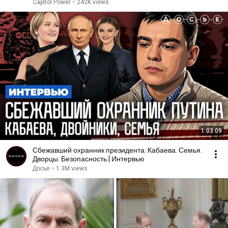
Capitol Power
•
242K views
1:03:09
Сбежавший охранник президента. Кабаева. Семья.
Дворцы. Безопасность | Интервью
Досье
•
1.3M views