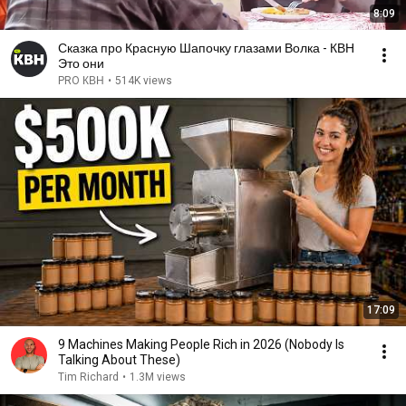
8:09
Сказка про Красную Шапочку глазами Волка - КВН
Это они
PRO КВН
•
514K views
17:09
9 Machines Making People Rich in 2026 (Nobody Is
Talking About These)
Tim Richard
•
1.3M views