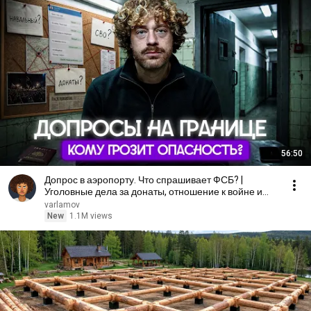
56:50
Допрос в аэропорту. Что спрашивает ФСБ? |
Уголовные дела за донаты, отношение к войне и
Навальному
varlamov
New
1.1M views