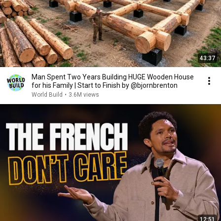
43:37
Man Spent Two Years Building HUGE Wooden House
for his Family | Start to Finish by @bjornbrenton
World Build
•
3.6M views
12:51