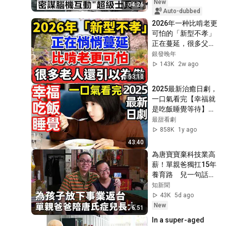
管錢、管科技、管肉
New
1:04:26
體淪為西朝鮮 
Auto-dubbed
20260804 劉寶傑 明
2026年一种比啃老更
居正
可怕的「新型不孝」
正在蔓延，很多父母
竟把它当成孝顺！
銀發晚年
143K
2w ago
53:10
2025最新治癒日劇，
一口氣看完【幸福就
是吃飯睡覺等待】
1~9全集完整版，電
最甜看劇
視劇解說，吃飽睡足
858K
1y ago
等幸福
43:40
為唐寶寶棄科技業高
薪！單親爸獨扛15年
養育路　兒一句話讓
他眼眶紅了
知新聞
43K
5d ago
New
6:51
In a super-aged 