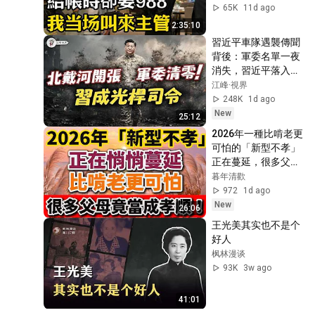
感故事 #講故事 #幸
65K
11d ago
福生活 #深夜故事
2:35:10
習近平車隊遇襲傳聞
背後：軍委名單一夜
消失，習近平落入權
力真空？蔡奇北戴河
江峰·視界
密商，五中全會接班
248K
1d ago
人浮現？【江峰視界
New
25:12
20260804第453期】
2026年一種比啃老更
可怕的「新型不孝」
正在蔓延，很多父母
竟把它當成孝順！
暮年清歡
【暮年清歡】
972
1d ago
New
26:06
王光美其实也不是个
好人
枫林漫谈
93K
3w ago
41:01