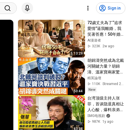
Sign in
72歲丈夫為了“追求
愛情”逼我離婚，我
笑著答應！50年婚姻
清算那天，他才知道
AI漫遊者
失去的是一生的福
323K
2w ago
氣！
1:13:29
胡錦濤突然成為北戴
河關鍵力量？胡錦
濤、溫家寶兩家驚悚
傳言接連爆發。鄧樸
精英論壇
方、劉源、胡德平結
110K
Streamed 2d ago
成倒習聯盟！軍隊開
New
50:44
始選邊，習近平二十
台湾顶级主持人张
一大連任出現最大變
菲，首谈隐退真相让
數。 |【#精英論壇】 
人心酸，爆料亲弟弟
#深度解析 #live
费玉清情感问题，73
SMG电视剧
岁的他如今怎样了？
987K
1y ago
#张菲 #费玉清 #可
43:34