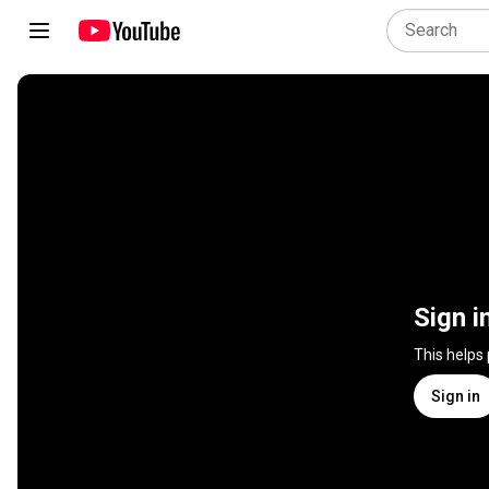
Sign i
This helps
Sign in