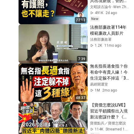
共出境新規，管的遠
不止是人（文昭談古
文昭談古論今 -Wen Zhao Official
論今1735期）
491K
2d ago
New
22:13
法務部廉政署114年
模範廉政人員影片
法務部廉政署
1.2K
11mo ago
7:39
無名指長過食指？你
有命中有貴人緣！今
生注定躲不掉這「3
段緣」#人生智慧 #
易經開運堂
命理 #哲學 #曾仕強 
1M
2mo ago
#易經 #正能量#人
48:37
生智慧 #命理 #哲學 
【寶傑怎麼說LIVE】
#曾仕強 #易經 #正
習近平鎖國祭出入境
能量
新法密謀什麼？《澎
湖海戰》引爆玻璃心
寶傑點兵／寶傑怎麼說
史觀？專訪明居正：
114K
Streamed 1d ago