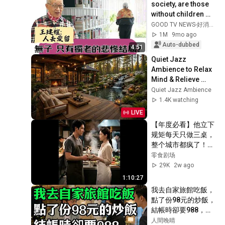
society, are those 
without children 
destined for a 
GOOD TV NEWS-好消息國度報導
tragic end of 
1M
9mo ago
solitary old age...
Auto-dubbed
4:51
Quiet Jazz 
Ambience to Relax 
Mind & Relieve 
Stress | Cozy 
Quiet Jazz Ambience
Nature Lounge with 
1.4K watching
Slow Jazz for Deep 
LIVE
Calm
【年度必看】他立下
规矩每天只做三桌，
整个城市都疯了！
《满仓食叙》#必看 
零食剧场
#短剧 #影视#LSJC
29K
2w ago
1:10:27
我去自家旅館吃飯，
點了份98元的炒飯，
結帳時卻要988，我
当场叫來主管！#情
人間晚晴