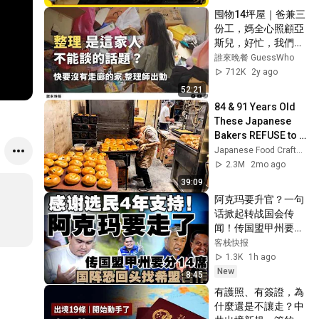
凡倾听 FULL
囤物14坪屋｜爸兼三
份工，媽全心照顧亞
斯兒，好忙，我們離
想像的家好遠？【#
誰來晚餐 GuessWho
誰來晚餐 15-18】
712K
2y ago
Guess Who: 
52:21
Goodbye Junk, 
84 & 91 Years Old 
Hello Joy!  (Eng 
These Japanese 
Sub)
Bakers REFUSE to 
retire! 50Yen Bread!
Japanese Food Craftsman
2.3M
2mo ago
39:09
阿克玛要升官？一句
话掀起转战国会传
闻！传国盟甲州要分
14席，国阵恐回头找
客栈快报
希盟合作
1.3K
1h ago
New
8:45
有護照、有簽證，為
什麼還是不讓走？中