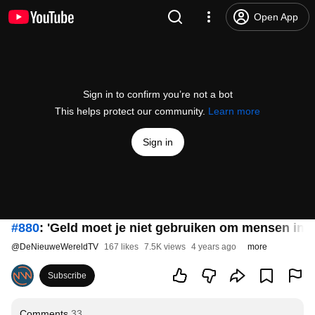
Open App
Sign in to confirm you’re not a bot
This helps protect our community.
Learn more
Sign in
#880
: 'Geld moet je niet gebruiken om mensen in 
@
DeNieuweWereldTV
167 likes
7.5K views
4 years ago
more
Subscribe
Comments
33