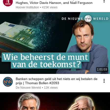
Hughes, Victor Davis Hanson, and Niall Ferguson
Hoover Institution
•
415K views
1:01:03
Banken scheppen geld uit het niets en wij betalen de
prijs | Thomas Bollen #2093
De Nieuwe Wereld
•
12K views