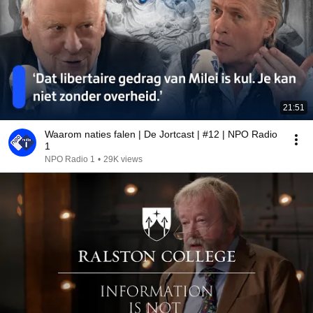
21:51
Waarom naties falen | De Jortcast | #12 | NPO Radio
1
NPO Radio 1
•
29K views