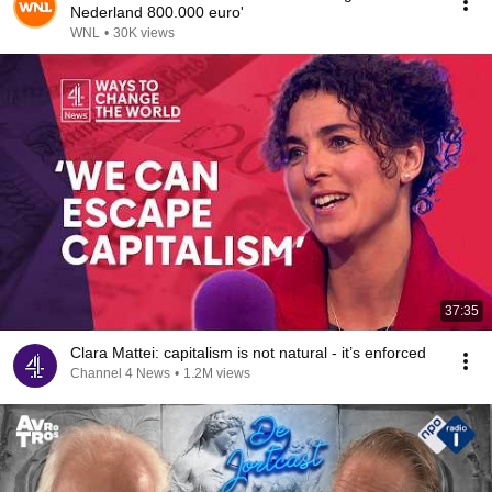
Nederland 800.000 euro'
WNL
•
30K views
37:35
Clara Mattei: capitalism is not natural - it’s enforced
Channel 4 News
•
1.2M views