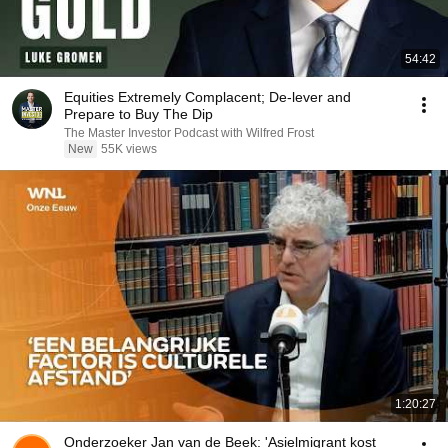
54:42
Equities Extremely Complacent; De-lever and
Prepare to Buy The Dip
The Master Investor Podcast with Wilfred Frost
New
55K views
1:20:27
Onderzoeker Jan van de Beek: 'Asielmigrant kost