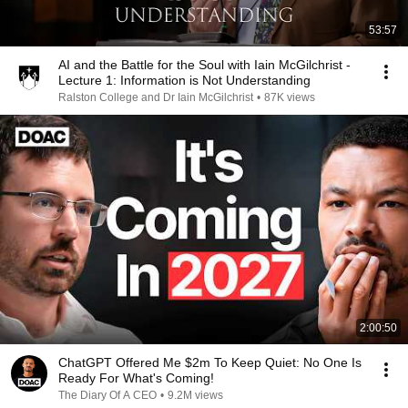
53:57
AI and the Battle for the Soul with Iain McGilchrist -
Lecture 1: Information is Not Understanding
Ralston College and Dr Iain McGilchrist
•
87K views
2:00:50
ChatGPT Offered Me $2m To Keep Quiet: No One Is
Ready For What's Coming!
The Diary Of A CEO
•
9.2M views