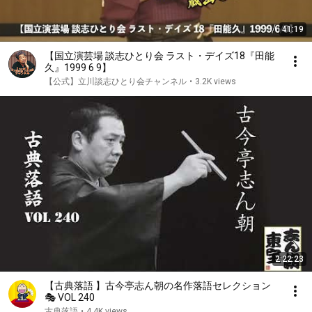
41:19
【国立演芸場 談志ひとり会 ラスト・デイズ18『田能
久』1999 6 9】
【公式】立川談志ひとり会チャンネル
•
3.2K views
2:22:23
【古典落語 】古今亭志ん朝の名作落語セレクション
🎭 VOL 240
古典落語
•
4.4K views