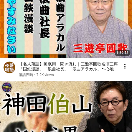
1:39:45
【名人落語】睡眠用・聞き流し｜三遊亭圓歌名演三席
「国鉄漫談」「浪曲社長」「浪曲アラカル」〜心地よ
い語りでぐっすり〜
落語夜咄
•
7.9K views