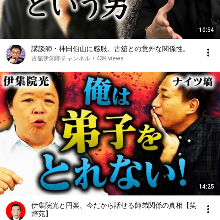
10:54
講談師・神田伯山に感服。古舘との意外な関係性。
古舘伊知郎チャンネル
•
43K views
14:25
伊集院光と円楽、今だから話せる師弟関係の真相【笑
辞苑】