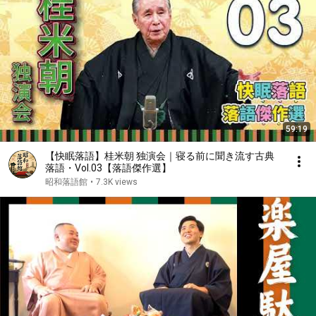
59:19
【快眠落語】桂米朝 独演会｜寝る前に聞き流す古典
落語・Vol.03【落語傑作選】
昭和落語館
•
7.3K views