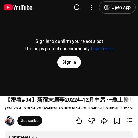
Open App
Sign in to confirm you’re not a bot
This helps protect our community.
Learn more
Sign in
【密着#04】新宿末廣亭2022年12月中席 〜義士祭
@
%E7%A5%9E%E7%94%B0%E4%BC%AF%E5%B1%B1%E3%83%86%E3%82
more
Subscribe
Comments
45