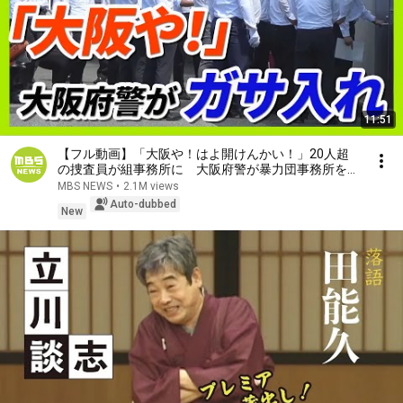
11:51
【フル動画】「大阪や！はよ開けんかい！」20人超
の捜査員が組事務所に 大阪府警が暴力団事務所を家
宅捜索 特殊詐欺の被害金めぐり（2026年7月29日）
MBS NEWS
•
2.1M views
Auto-dubbed
New