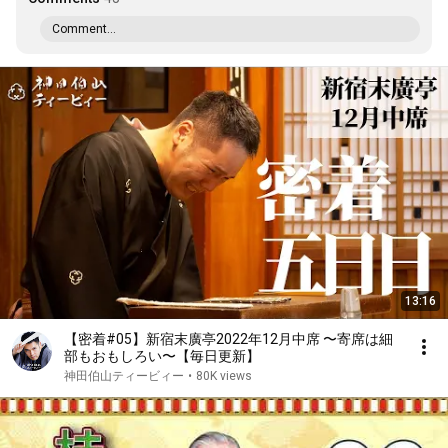
Comment...
13:16
【密着#05】新宿末廣亭2022年12月中席 〜寄席は細
部もおもしろい〜【毎日更新】
神田伯山ティービィー
•
80K views