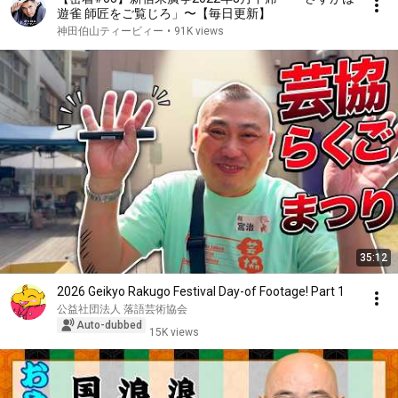
遊雀 師匠をご覧じろ」〜【毎日更新】
神田伯山ティービィー
•
91K views
35:12
2026 Geikyo Rakugo Festival Day-of Footage! Part 1
公益社団法人 落語芸術協会
Auto-dubbed
15K views