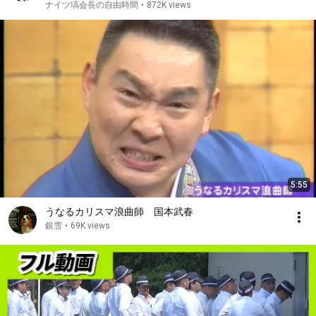
ナイツ塙会長の自由時間
•
872K views
5:55
うなるカリスマ浪曲師 国本武春
銀雪
•
69K views