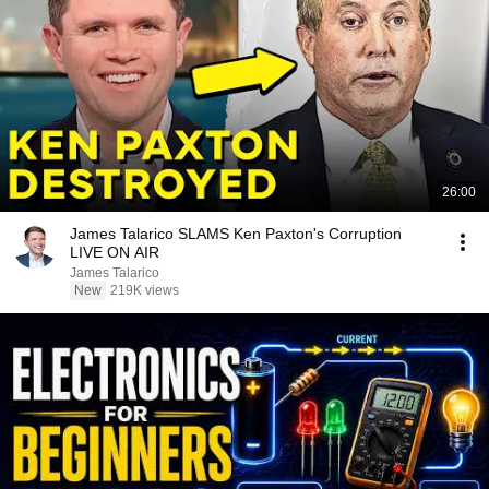
26:00
James Talarico SLAMS Ken Paxton's Corruption
LIVE ON AIR
James Talarico
New
219K views