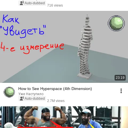
Auto-dubbed
716 views
23:19
How to See Hyperspace (4th Dimension)
Уже Наступило
Auto-dubbed
2.7M views