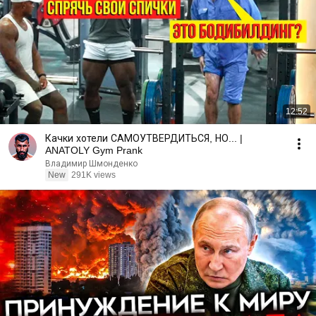
12:52
Качки хотели САМОУТВЕРДИТЬСЯ, НО... |
ANATOLY Gym Prank
Владимир Шмонденко
New
291K views