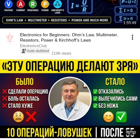
1:55:49
Electronics for Beginners: Ohm’s Law, Multimeter,
Resistors, Power & Kirchhoff’s Laws
ElectronicsClub
Auto-dubbed
219K views
47:12