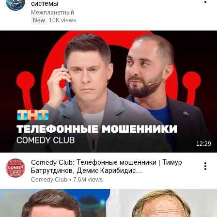
системы
Межпланетный
New
10K views
12:29
Comedy Club: Телефонные мошенники | Тимур
Батрутдинов, Демис Карибидис
@ComedyClubRussia
Comedy Club
•
7.6M views