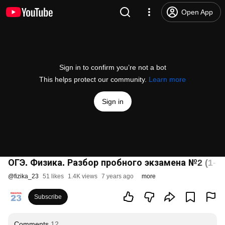
Open App
Sign in to confirm you’re not a bot
This helps protect our community.
Learn more
Sign in
ОГЭ. Физика. Разбор пробного экзамена №2 (1-10
@
fizika_23
51 likes
1.4K views
7 years ago
more
Subscribe
Comments
12