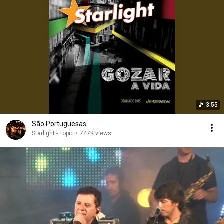
3:55
São Portuguesas
Starlight - Topic
•
747K views