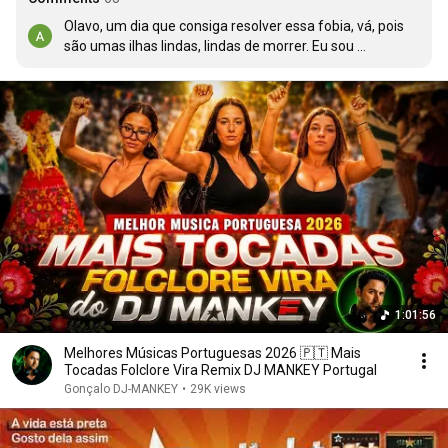
Olavo, um dia que consiga resolver essa fobia, vá, pois 
são umas ilhas lindas, lindas de morrer. Eu sou 
transmontano, caso não fosse gostava de ser açoriano.
1:01:56
Melhores Músicas Portuguesas 2026 🇵🇹 Mais
Tocadas Folclore Vira Remix DJ MANKEY Portugal
Gonçalo DJ-MANKEY
•
29K views