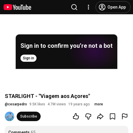
Open App
Sign in to confirm you’re not a bot
Sign in
STARLIGHT - "Viagem aos Açores"
@
cesarpedro
9.5K likes
4.7M views
19 years ago
more
Subscribe
Comments
65