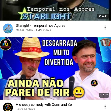
4:41
Starlight - Temporal nos Açores
Cesar Pedro
•
1.4M views
17:02
A cheesy comedy with Quim and Zé
Festa Minhota