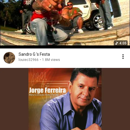
4:05
Sandro G 's Festa
louiec32966
•
1.8M views