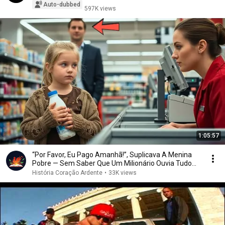
Auto-dubbed
597K views
1:05:57
“Por Favor, Eu Pago Amanhã!”, Suplicava A Menina
Pobre — Sem Saber Que Um Milionário Ouvia Tudo...
História Coração Ardente
•
33K views