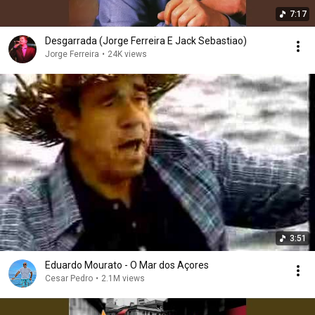
7:17
Desgarrada (Jorge Ferreira E Jack Sebastiao)
Jorge Ferreira
•
24K views
3:51
Eduardo Mourato - O Mar dos Açores
Cesar Pedro
•
2.1M views