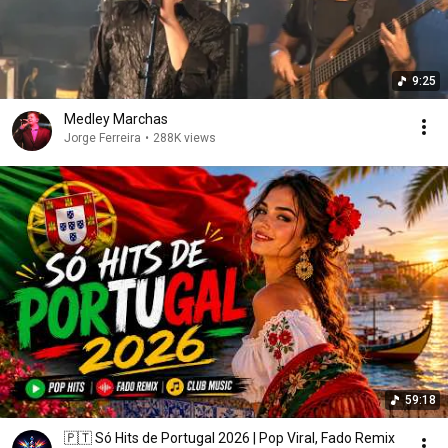
9:25
Medley Marchas
Jorge Ferreira
•
288K views
59:18
🇵🇹 Só Hits de Portugal 2026 | Pop Viral, Fado Remix