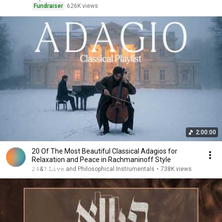
Fundraiser
626K views
2:00:00
20 Of The Most Beautiful Classical Adagios for
Relaxation and Peace in Rachmaninoff Style
𝟸𝟺&𝟽 𝙻𝚒𝚟𝚎 and Philosophical Instrumentals
•
738K views