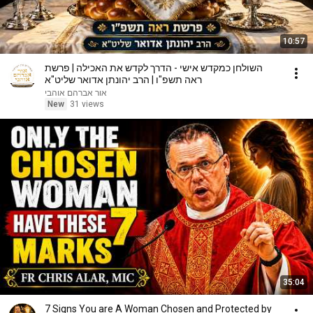
10:57
השולחן כמקדש אישי - הדרך לקדש את האכילה | פרשת
ראה תשפ"ו | הרב יהונתן אדואר שליט"א
אור אברהם אוהבי
New
31 views
35:04
7 Signs You are A Woman Chosen and Protected by