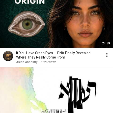
24:59
If You Have Green Eyes — DNA Finally Revealed
Where They Really Come From
Asian Ancestry
•
522K views