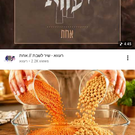
4:45
רעווא - שיר לשבת // אחת
רעווא
•
2.2K views