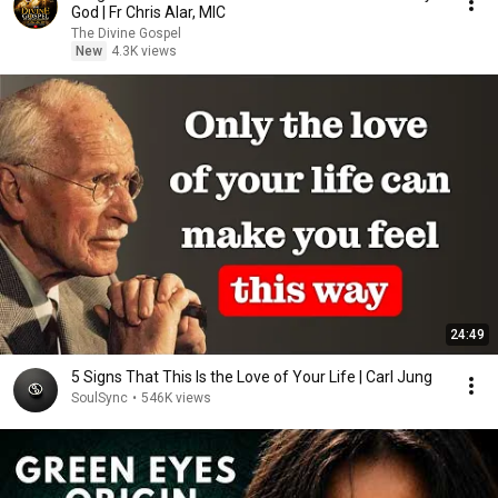
God | Fr Chris Alar, MIC
The Divine Gospel
New
4.3K views
24:49
5 Signs That This Is the Love of Your Life | Carl Jung
SoulSync
•
546K views