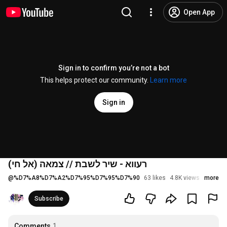
Open App
Sign in to confirm you’re not a bot
This helps protect our community.
Learn more
Sign in
רעווא - שיר לשבת // צמאה (אל חי)
@
%D7%A8%D7%A2%D7%95%D7%95%D7%90
63 likes
4.8K views
3 years
more
Subscribe
Comments
1