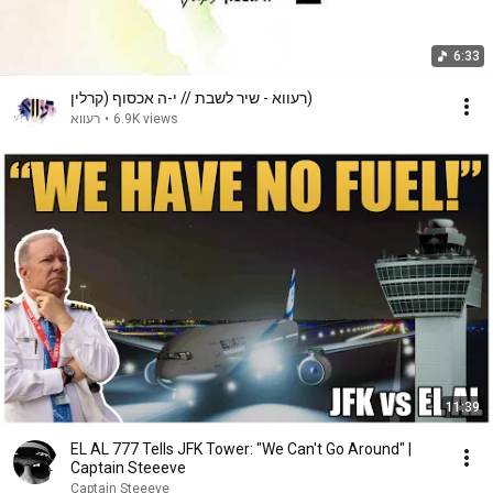
6:33
רעווא - שיר לשבת // י-ה אכסוף (קרלין)
רעווא
•
6.9K views
11:39
EL AL 777 Tells JFK Tower: "We Can't Go Around" |
Captain Steeeve
Captain Steeeve