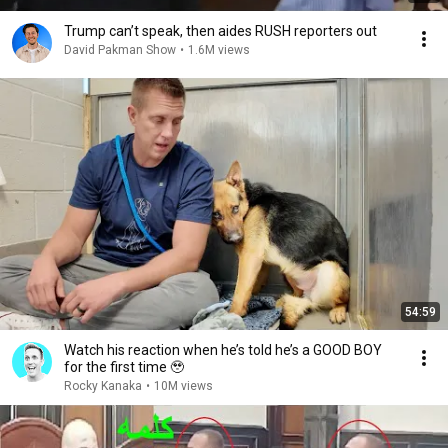
Trump can’t speak, then aides RUSH reporters out
David Pakman Show
•
1.6M views
54:59
Watch his reaction when he’s told he’s a GOOD BOY
for the first time 🥹
Rocky Kanaka
•
10M views