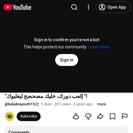
Open App
Sign in to confirm you’re not a bot
This helps protect our community.
Learn more
Sign in
"إلعب دورك، خليك مصحصح ليغلبوك "!
@
baladnayouth1522
5 likes
201 views
6 years ago
more
Subscribe
Comments