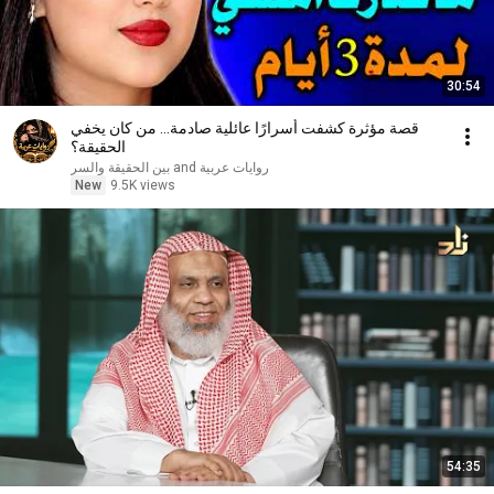
30:54
قصة مؤثرة كشفت أسرارًا عائلية صادمة... من كان يخفي
الحقيقة؟
روايات عربية and بين الحقيقة والسر
New
9.5K views
54:35