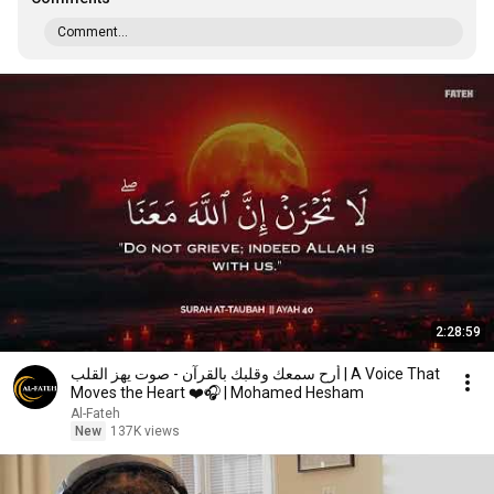
Comment...
2:28:59
أرح سمعك وقلبك بالقرآن - صوت يهز القلب | A Voice That
Moves the Heart ❤️🎧 | Mohamed Hesham
Al-Fateh
New
137K views