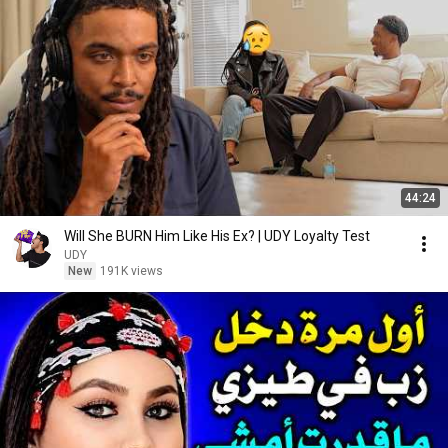
44:24
Will She BURN Him Like His Ex? | UDY Loyalty Test
UDY
New
191K views