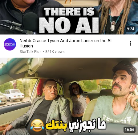
9:24
Neil deGrasse Tyson And Jaron Lanier on the AI
Illusion
StarTalk Plus
•
851K views
16:56