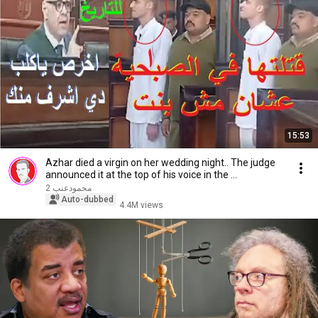
15:53
Azhar died a virgin on her wedding night.. The judge
announced it at the top of his voice in the ...
محمودعنب 2
Auto-dubbed
4.4M views