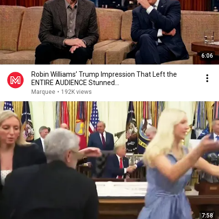
6:06
Robin Williams’ Trump Impression That Left the
ENTIRE AUDIENCE Stunned...
Marquee
•
192K views
7:58