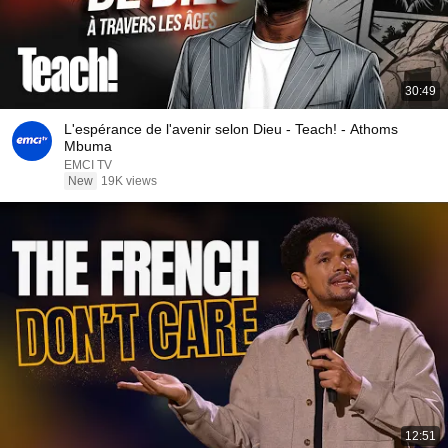
30:49
L'espérance de l'avenir selon Dieu - Teach! - Athoms
Mbuma
EMCI TV
New
19K views
12:51