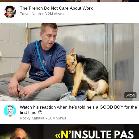
The French Do Not Care About Work
Trevor Noah
•
3.2M views
54:59
Watch his reaction when he’s told he’s a GOOD BOY for the
first time 🥹
Rocky Kanaka
•
10M views