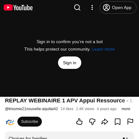
Open App
Sign in to confirm you’re not a bot
This helps protect our community.
Learn more
Sign in
REPLAY WEBINAIRE 1 APV Appui Ressource - L'Assi
@
trisomie21nouvelle-aquitai42
14 likes
1.4K views
4 years ago
more
Subscribe
Choices for families