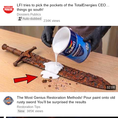
LFI tries to pick the pockets of the TotalEnergies CEO…
things go south!
Dossiers Publics
Auto-dubbed
234K views
32:08
The Most Genius Restoration Methods! Pour paint onto old
rusty sword You'll be surprised the results
Restoration Tips
New
385K views