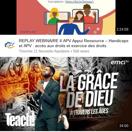
2:24:09
REPLAY WEBINAIRE 4 APV Appui Ressource – Handicaps
et APV : accès aux droits et exercice des droits
Trisomie 21 Nouvelle-Aquitaine
•
568 views
34:00