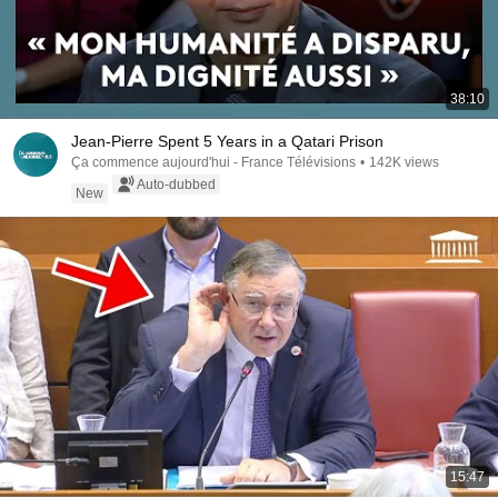
38:10
Jean-Pierre Spent 5 Years in a Qatari Prison
Ça commence aujourd'hui - France Télévisions
•
142K views
Auto-dubbed
New
15:47