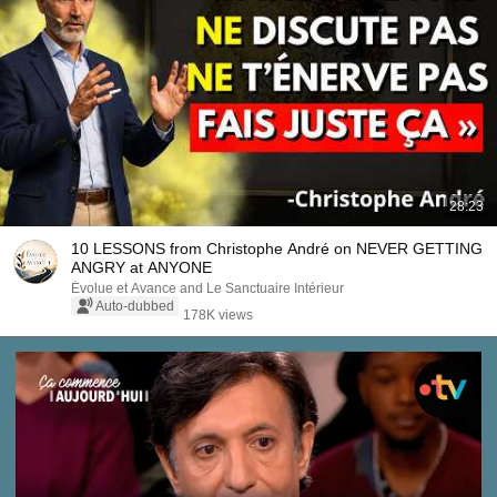
28:23
10 LESSONS from Christophe André on NEVER GETTING
ANGRY at ANYONE
Évolue et Avance and Le Sanctuaire Intérieur
Auto-dubbed
178K views