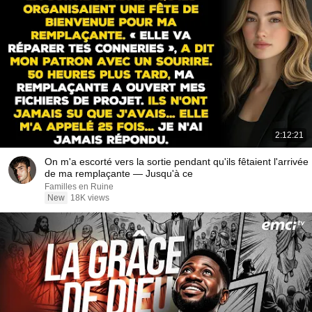
2:12:21
On m'a escorté vers la sortie pendant qu'ils fêtaient l'arrivée
de ma remplaçante — Jusqu'à ce
Familles en Ruine
New
18K views