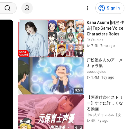
Sign in
Kana Asumi [阿澄 佳
奈] Top Same Voice 
Characters Roles
FK Studios
7.4K
7mo ago
7:18
戸松遥さんのアニメ
キャラ集
coopeejuice
1.4M
16y ago
9:57
【阿澄佳奈ヒストリ
ー】すぐに詳しくな
る動画
中の人チャンネル【女性声優解説】
6K
4y ago
9:13