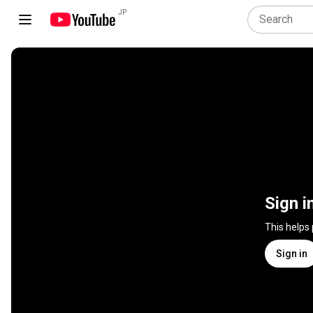
JP
Sign i
This helps
Sign in