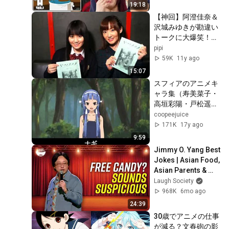
19:18
【神回】阿澄佳奈＆
沢城みゆきが勘違い
トークに大爆笑！ア
スミスとみゆきちの
pipi
会話が可愛すぎる！
59K
11y ago
15:07
スフィアのアニメキ
ャラ集（寿美菜子・
高垣彩陽・戸松遥・
豊崎愛生）
coopeejuice
171K
17y ago
9:59
Jimmy O. Yang Best 
Jokes | Asian Food, 
Asian Parents & 
More!
Laugh Society
968K
6mo ago
24:39
30歳でアニメの仕事
が減る？文春砲の影