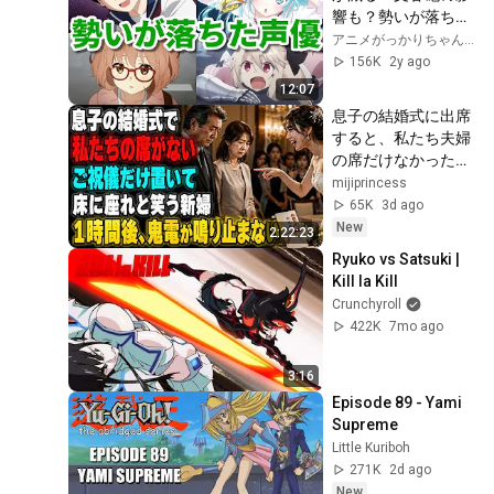
響も？勢いが落ちた
女性声優8選
アニメがっかりちゃんねる
156K
2y ago
12:07
息子の結婚式に出席
すると、私たち夫婦
の席だけなかった。
新婦は笑って「ご祝
mijiprincess
儀だけ置いたら床に
65K
3d ago
でも座ってください
New
2:22:23
w」夫は「帰ろ
Ryuko vs Satsuki | 
う…」私も黙って式
Kill la Kill
場を後にした――1
Crunchyroll
時間後、新婦から鬼
422K
7mo ago
のように電話が鳴り
始めた
3:16
Episode 89 - Yami 
Supreme
Little Kuriboh
271K
2d ago
New