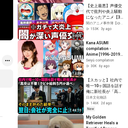
【史上最悪】声優交
代で批判や炎上騒動
になったアニメ【3
選】anime
闇のアニメ事件簿【ゆっくり解説】
153K
3y ago
23:05
Kana ASUMI 
compilation - 
Anime [1996-2019] 
(All anime 
Seiyū compilation
characters )
30K
6y ago
12:36
【スカッと】社内で
唯一10ヶ国語を話す
俺に新社長が「高卒
は不要！クビか給料
日本文化物語
５円か選べ」と言っ
146K
2d ago
てきた。そのまま辞
New
1:44:10
めた結果
My Golden 
Retriever Heals a 