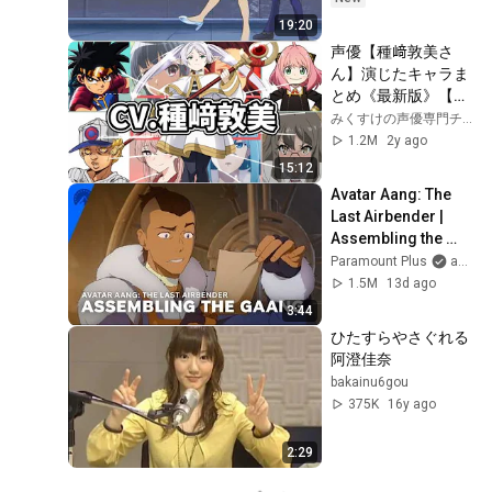
19:20
声優【種﨑敦美さ
ん】演じたキャラま
とめ《最新版》【フ
リーレン】【アーニ
みくすけの声優専門チャンネル〈Part2〉
ャ】【レディ・ナガ
1.2M
2y ago
ン】【吉田芹那】葬
15:12
送のフリーレン　ス
Avatar Aang: The 
パイファミリー2
Last Airbender | 
期　※2023年度更新
Assembling the 
版
Gaang | 
Paramount Plus
and Avatar Legends
Paramount+
1.5M
13d ago
3:44
ひたすらやさぐれる
阿澄佳奈
bakainu6gou
375K
16y ago
2:29