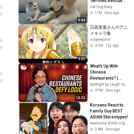
Terrified Rescue 
Kitten in Just 3 
Cat Dog Diary
Meetings!
11M
2mo ago
6:04
日高里菜さんのアニ
メキャラ集
coopeejuice
316K
12y ago
9:45
What's Up With 
Chinese 
Restaurants? | 
Jimmy O. Yang
Spotlight by Laugh Society
379K
2mo ago
10:22
Koreans React to 
Family Guy BEST 
ASIAN Stereotypes!
Awesome World 어썸월드
2.8M
2mo ago