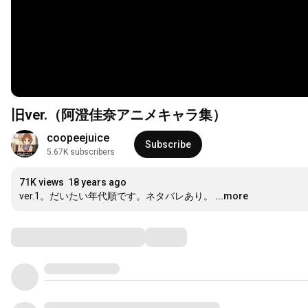
旧ver.（阿澄佳奈アニメキャラ集）
coopeejuice
Subscribe
5.67K subscribers
71K views
18 years ago
ver.1。だいたい年代順です。ネタバレあり。
...more
Comments