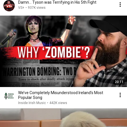
Damn... Tyson was Terrifying in His 5th Fight
VS+
•
937K views
20:11
We’ve Completely Misunderstood Ireland’s Most
Popular Song
Inside Irish Music
•
442K views