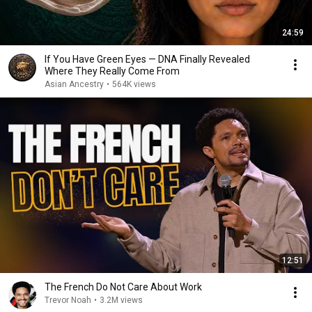
24:59
If You Have Green Eyes — DNA Finally Revealed
Where They Really Come From
Asian Ancestry
•
564K views
12:51
The French Do Not Care About Work
Trevor Noah
•
3.2M views