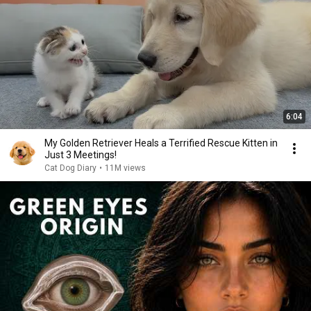
6:04
My Golden Retriever Heals a Terrified Rescue Kitten in
Just 3 Meetings!
Cat Dog Diary
•
11M views