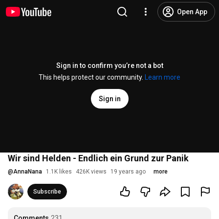
Open App
Sign in to confirm you’re not a bot
This helps protect our community.
Learn more
Sign in
Wir sind Helden - Endlich ein Grund zur Panik
@
AnnaNana
1.1K likes
426K views
19 years ago
more
Subscribe
Comments
231