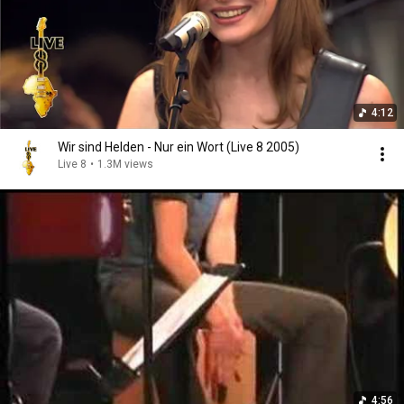
4:12
Wir sind Helden - Nur ein Wort (Live 8 2005)
Live 8
•
1.3M views
4:56