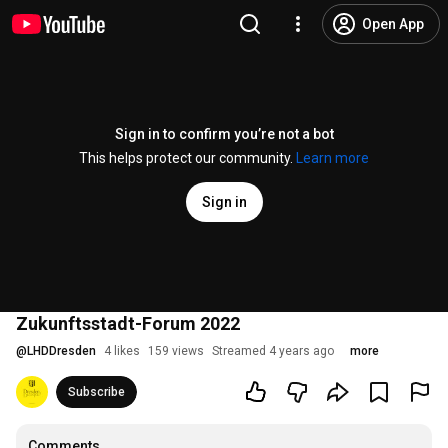
Open App
Sign in to confirm you’re not a bot
This helps protect our community.
Learn more
Sign in
Zukunftsstadt-Forum 2022
@
LHDDresden
4 likes
159 views
Streamed 4 years ago
more
Subscribe
Comments