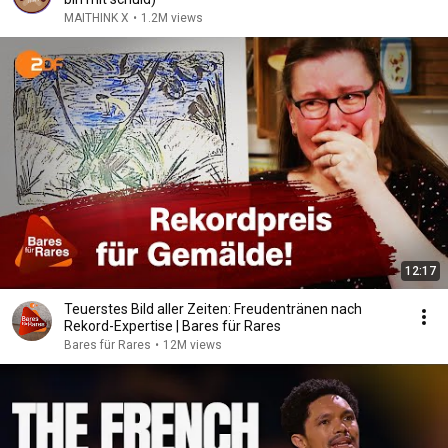
MAITHINK X
•
1.2M views
12:17
Teuerstes Bild aller Zeiten: Freudentränen nach
Rekord-Expertise | Bares für Rares
Bares für Rares
•
12M views