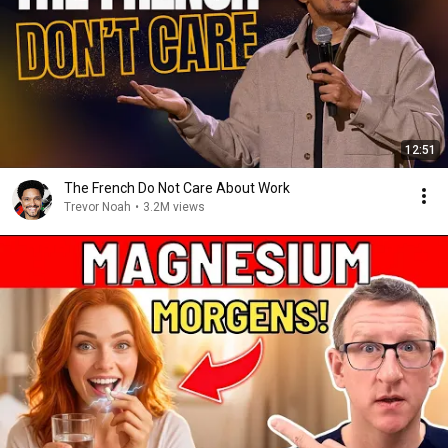
12:51
The French Do Not Care About Work
Trevor Noah
•
3.2M views