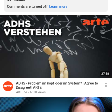
Comments are turned off. 
Learn more
27:58
ADHS - Problem im Kopf oder im System? | Agree to
Disagree! | ARTE
ARTEde
•
658K views