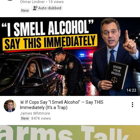
Otmar Lindner
•
10 views
Auto-dubbed
New
14:22
🚨 If Cops Say "I Smell Alcohol" — Say THIS
Immediately (It's a Trap)
James Whitmore
New
847K views