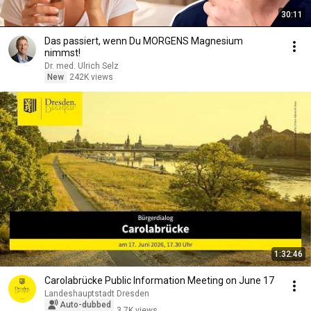
30:11
Das passiert, wenn Du MORGENS Magnesium
nimmst!
Dr. med. Ulrich Selz
New
242K views
1:32:46
Carolabrücke Public Information Meeting on June 17
Landeshauptstadt Dresden
Auto-dubbed
3.7K views