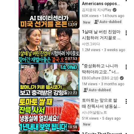
Americans oppose 
AI data centers?
김지윤의 지식Play
60K views
•
14 hours ago
Auto-dubbed
New
13:59
1살때 날 버린 친엄마 
시험하러 거지꼴로 갔
더니 아들인줄 모르고 
사연그리다
절뚝거리며 한 말이.. 
1.2M views
•
3 weeks ago
ㅣ노후사연ㅣ오디오
2:07:53
북ㅣ감동사연ㅣ사연
“중성화하고 나니까 
라디오
딱하더라고요..” 너무 
많은 사랑 받다가 
EBSCulture (EBS 교양)
32kg 된 웰시코기. 강
1M views
•
3 months ago
형욱의 비만견 다이어
Auto-dubbed
22:22
트 솔루션｜세상에 나
토마토는 앞으로 쌀 
쁜 개는 없다｜알고e
때 잔뜩사서 냉동실에 
즘
얼리세요!!  일년내내 
시니어살림노트
먹는 보약이 됩니다!! 
51K views
•
5 days ago
혈관청소 , 몸속 염증
New
10:58
에 그렇게 좋다네요!