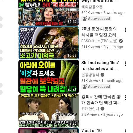
Why the World Is 
Turning to Korea as 
해외감동오픈
the Heatwave 
322K views
•
3 weeks ago
Begins
Auto-dubbed
34:29
20년 동안 대통령의 
식사를 책임진 요리사
의 윤기 좔좔 감칠 맛
EBSCulture (EBS 교양)
나는 소고기 미역국~ 
211K views
•
3 years ago
건강에 딱! 소중한 사
10:09
람의 생일이나 기념일
Still not eating 'this' 
에도 딱! 직접 요리해 
for diabetes and 
보세요┃최고의 요리
blood sugar 
건강방정식
비결┃알고e즘
control? The best 
31K views
•
1 month ago
healthy breakfast 
Auto-dubbed
20:21
habits f...
강의시간에 한국인 향
해 깐족대던 백인 학
생의 최후
위대한언니
2.5M views
•
2 years ago
9:36
7 out of 10 