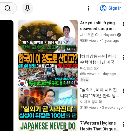
Sign in
Are you still frying 
seaweed soup in 
oil? A Korean 
셰프호윤 Chef Hoyoon
cuisine expert 
958K views
•
1 year ago
shares a clean 
14:32
birthday seaweed...
[해외감동사연] 한국 
수학여행 떠난 미국 
명문고 학생들 발칵 
K-감동스토리
뒤집혔다, 인천공항 
65K views
•
1 day ago
하루 입국객 24만명 
New
2:56:06
몰려 아수라장!
"실외기, 이제 사라집
니다" 190년 만의 냉
각 혁명, 미국·일본이 
이대표 경제학
못 푼 걸 삼성이 해냈
318K views
•
3 weeks ago
습니다
32:28
7 Western Hygiene 
Habits That Disgust 