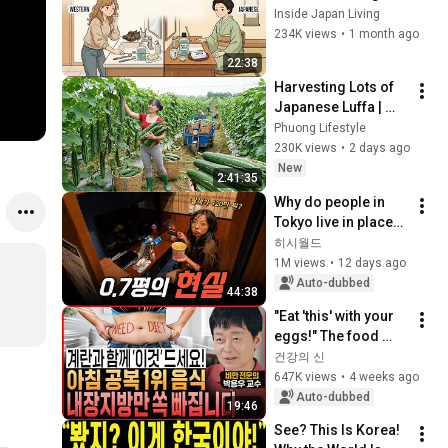
Japanese People — 
Inside Japan Living
Stop Doing These 
234K views
•
1 month ago
Now
22:38
Harvesting Lots of 
Japanese Luffa | 
Taking Fresh Luffa 
Phuong Lifestyle
to the Countryside 
230K views
•
2 days ago
Market
New
2:41:35
Why do people in 
Tokyo live in places 
like this instead of a 
히시월드
real home?
1M views
•
12 days ago
Auto-dubbed
44:38
"Eat 'this' with your 
eggs!" The food 
doctors eat every 
건강의 신
morning on an 
647K views
•
4 weeks ago
empty stomach! 
Auto-dubbed
19:46
Lose viscera...
See? This Is Korea! 