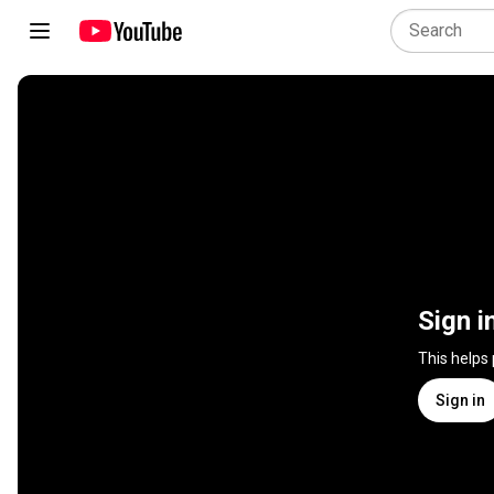
Sign i
This helps
Sign in