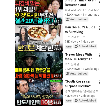
3 Fruits That Prevent 
Dementia and 
Cerebral Infarction! 
치매닥터 강민 | 노년의 뇌건강
How to Clear 
422K views
•
1 month ago
Blocked Arteries for 
Auto-dubbed
14:21
a Healt...
Han Go-eun's Guide 
to Surviving 
Summer Final Cut 
고은언니 한고은
08/05/26
73K views
•
1 day ago
Auto-dubbed
New
24:23
"Never Mess With 
the ROK Army": The 
Secret Order from 
역사탐사실
Viet Cong 
313K views
•
2 weeks ago
Leadership and the 
Auto-dubbed
39:45
Terror They Fe...
"South Korea can 
surpass NVIDIA": 
The 10-Year AI & 
경제 읽어주는 남자(김광석TV)
Semiconductor 
49K views
•
2 days ago
Showdown | Let's 
Auto-dubbed
New
16:32
Debate with Gye...