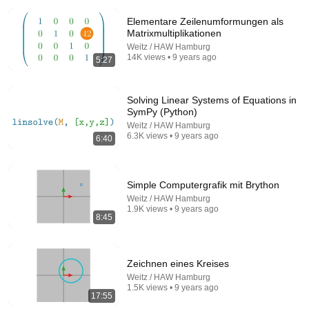
Elementare Zeilenumformungen als
Matrixmultiplikationen
Weitz / HAW Hamburg
14K views • 9 years ago
5:27
Solving Linear Systems of Equations in
SymPy (Python)
17:16
Weitz / HAW Hamburg
6.3K views • 9 years ago
6:40
Das Gauß-Verfahren - Zeilenstufenform
Weitz / HAW Hamburg
•
26K views
Simple Computergrafik mit Brython
Weitz / HAW Hamburg
1.9K views • 9 years ago
8:45
Zeichnen eines Kreises
Weitz / HAW Hamburg
1.5K views • 9 years ago
17:55