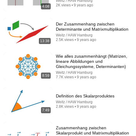
Weitz / HAW Hamburg
2K views • 9 years ago
4:08
Der Zusammenhang zwischen
1:29:40
Determinante und Matrixmultiplikation
Weitz / HAW Hamburg
Die Geburt des abstrakten Denkens (Kurze
2.5K views • 9 years ago
13:38
Geschichte der Mathematik 1)
Weitz / HAW Hamburg
•
35K views
Wie alles zusammenhängt (Matrizen,
lineare Abbildungen und
Gleichungssysteme, Determinanten)
Weitz / HAW Hamburg
8:59
7.7K views • 9 years ago
Definition des Skalarproduktes
Weitz / HAW Hamburg
2.8K views • 9 years ago
7:49
9:24
Zusammenhang zwischen
Skalarprodukt und Matrixmultiplikation