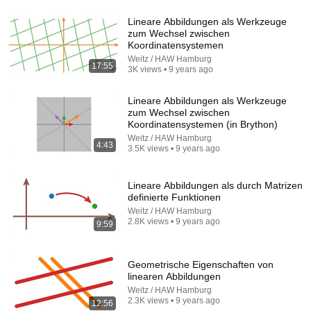
Lineare Abbildungen als Werkzeuge
17:47
zum Wechsel zwischen
Koordinatensystemen
Gauß-Verfahren zur Berechnung des Rangs
Weitz / HAW Hamburg
17:55
3K views • 9 years ago
Weitz / HAW Hamburg
•
8.1K views
Lineare Abbildungen als Werkzeuge
zum Wechsel zwischen
Koordinatensystemen (in Brython)
Weitz / HAW Hamburg
4:43
3.5K views • 9 years ago
Lineare Abbildungen als durch Matrizen
definierte Funktionen
Weitz / HAW Hamburg
2.8K views • 9 years ago
9:59
16:13
Geometrische Eigenschaften von
linearen Abbildungen
GAUß ALGORITHMUS einfach erklärt – lineare
Gleichungssysteme lösen
Weitz / HAW Hamburg
2.3K views • 9 years ago
12:56
MathemaTrick
•
936K views