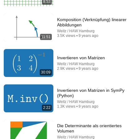
8:53
45:13
You've (Likely) Been Playing The Game Of Life
Komposition (Verknüpfung) linearer
Wrong
Abbildungen
Veritasium
•
9.8M views
Weitz / HAW Hamburg
3.5K views • 9 years ago
11:51
Invertieren von Matrizen
Weitz / HAW Hamburg
2.9K views • 9 years ago
30:09
Invertieren von Matrizen in SymPy
(Python)
Weitz / HAW Hamburg
12:49
1.3K views • 9 years ago
2:22
Gauss-Jordan Elimination
Prime Newtons
•
182K views
Die Determinante als orientiertes
Volumen
Weitz / HAW Hamburg