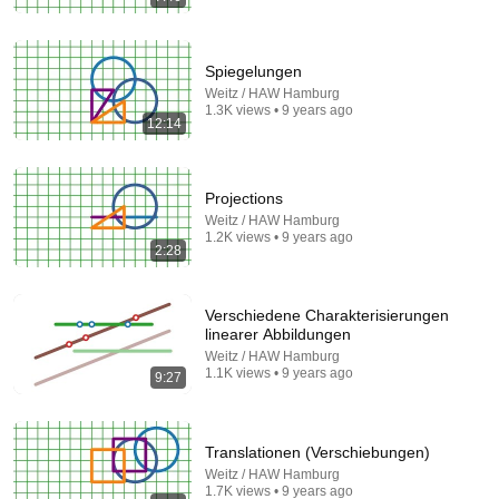
Spiegelungen
Weitz / HAW Hamburg
1.3K views • 9 years ago
12:14
7:49
If You Can Solve This, You're Smarter Than 99%!
Projections
Mathpiad
Weitz / HAW Hamburg
New
505 views
1.2K views • 9 years ago
2:28
Verschiedene Charakterisierungen
linearer Abbildungen
Weitz / HAW Hamburg
1.1K views • 9 years ago
9:27
Translationen (Verschiebungen)
Weitz / HAW Hamburg
1.7K views • 9 years ago