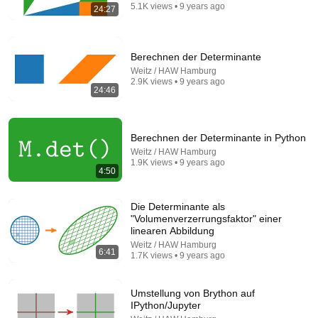
5.1K views • 9 years ago
24:27
Berechnen der Determinante
Weitz / HAW Hamburg
2.9K views • 9 years ago
24:46
Berechnen der Determinante in Python
20:56
Weitz / HAW Hamburg
1.9K views • 9 years ago
4:50
Gauß Algorithmus – Lineare Gleichungssysteme
lösen
MathemaTrick
•
255K views
Die Determinante als
"Volumenverzerrungsfaktor" einer
linearen Abbildung
Weitz / HAW Hamburg
6:41
1.7K views • 9 years ago
Umstellung von Brython auf
IPython/Jupyter