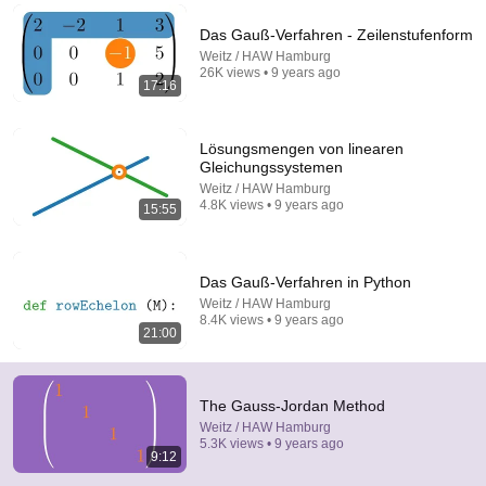
Comments are turned off. 
Learn more
Das Gauß-Verfahren - Zeilenstufenform
Weitz / HAW Hamburg
26K views • 9 years ago
17:16
Lösungsmengen von linearen
Gleichungssystemen
Weitz / HAW Hamburg
4.8K views • 9 years ago
15:55
Das Gauß-Verfahren in Python
Weitz / HAW Hamburg
8.4K views • 9 years ago
5:27
21:00
Elementare Zeilenumformungen als
Matrixmultiplikationen
Weitz / HAW Hamburg
•
14K views
The Gauss-Jordan Method
Weitz / HAW Hamburg
5.3K views • 9 years ago
9:12