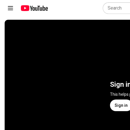
Sign i
This helps
Sign in