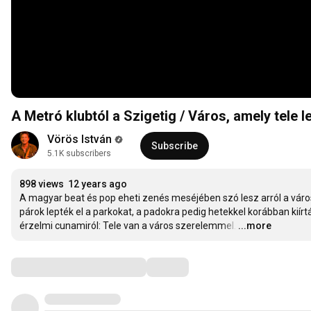
A Metró klubtól a Szigetig / Város, amely tele 
Vörös István
Subscribe
5.1K subscribers
898 views
12 years ago
A magyar beat és pop eheti zenés meséjében szó lesz arról a városr
párok lepték el a parkokat, a padokra pedig hetekkel korábban kiírt
érzelmi cunamiról: Tele van a város szerelemmel.
…
...more
Comments