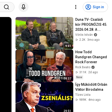
Sign in
Duna TV- Családi 
kör PROGNÓZIS 45. 
2026.04.28. A 
műsor vendége: 
Vörös István
Jankai Béla és 
2.2K
3mo ago
Vörös István
9:41
How Todd 
Rundgren Changed 
Rock Forever
Rick Beato
311K
2d ago
New
1:08:37
Így Működött Orbán 
Viktor Birodalma
Tízes Lista
989K
4mo ago
29:51