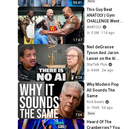
New
55:41
This Guy Beat 
ANATOLY | Gym 
CHALLENGE Went 
Wrong
ANATOLY
5.5M
11d ago
17:47
Neil deGrasse 
Tyson And Jaron 
Lanier on the AI 
Illusion
StarTalk Plus
843K
2w ago
9:24
Why Modern Pop 
All Sounds The 
Same
Rick Beato
766K
5d ago
New
7:54
Heard Of The 
Cranberries? You 