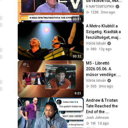
αστειεύεται, θέλει 
προσοχή 
Η ΝΑΥΤΕΜΠΟΡΙΚΗ
123K
2mo ago
20:51
A Metro Klubtól a 
Szigetig. Kiadták a 
feszültséget, majd 
kimúltak / 
Vörös István
Prognózis  4. 
980
12y ago
befejező rész
30:32
M5 - Librettó 
2026.05.06. A 
műsor vendége: 
Jankai Béla és 
Vörös István
Vörös István Téma: 
505
3mo ago
Prognózis 45
9:01
Andrew & Tristan 
Tate Reached the 
End of the 
Algorithm
Josh Johnson
1M
1d ago