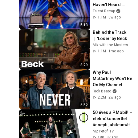
Haven’t Heard 
“Zombie” Like THIS!
Talent Recap
1.1M
3w ago
5:13
Behind the Track
｜'Loser’ by Beck
Mix with the Masters and Beck
1.1M
1mo ago
8:29
Why Paul 
McCartney Won't Be 
On My Channel
Rick Beato
2.2M
2w ago
6:52
50 éves a P.Mobil! – 
életműkoncerttel 
ünnepli jubileumát 
a legendás 
M2 Petőfi TV
együttes
18K
3y ago