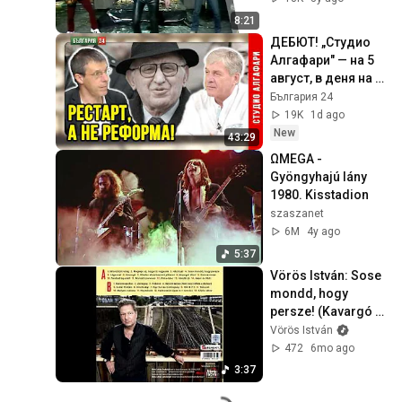
8:21
ДЕБЮТ! „Студио 
Алгафари" — на 5 
август, в деня на 
смъртта на 
България 24
Живков. Младите 
19K
1d ago
ги лъжат за 
New
43:29
социализма!
ΩMEGA - 
Gyöngyhajú lány 
1980. Kisstadion
szaszanet
6M
4y ago
5:37
Vörös István: Sose 
mondd, hogy 
persze! (Kavargó 
album) zene-
Vörös István
szöveg-
472
6mo ago
hangszerelés: 
3:37
Vörös István