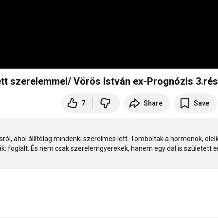
lett szerelemmel/ Vörös István ex-Prognózis 3.ré
7
Share
Save
ól, ahol állítólag mindenki szerelmes lett. Tomboltak a hormonok, ölel
ák: foglalt. És nem csak szerelemgyerekek, hanem egy dal is született err