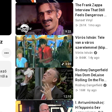
The Frank Zappa 
Interview That Still 
Feels Dangerous 
Today (1984)
Sunset Vinyl
261K
1mo ago
9:25
Vörös István: Tele 
sz
van a város 
szerelemmel (klip 
1986)
Vörös István
844K
14y ago
3:09
Rodney Dangerfield 
kező 
Has Dom DeLuise 
ől a 
Rolling On the Floor 
Laughing (1974)
Rodney Dangerfield
16M
6y ago
12:10
Ι. Αντωνόπουλος: 
Η Γερμανία δεν 