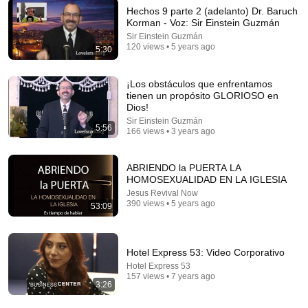
Hechos 9 parte 2 (adelanto) Dr. Baruch
Korman - Voz: Sir Einstein Guzmán
Sir Einstein Guzmán
2:30
120 views • 5 years ago
5:30
🎙️Handsome Voice Actor | Commercial Voiceover |
Voiceover Demo | Tavo Garay | Voiceover Artists |...
¡Los obstáculos que enfrentamos
Tavo Garay
tienen un propósito GLORIOSO en
Auto-dubbed
Dios!
345K views
Sir Einstein Guzmán
5:56
166 views • 3 years ago
ABRIENDO la PUERTA LA
HOMOSEXUALIDAD EN LA IGLESIA
Jesus Revival Now
390 views • 5 years ago
53:09
Hotel Express 53: Video Corporativo
Hotel Express 53
157 views • 7 years ago
14:33
3:26