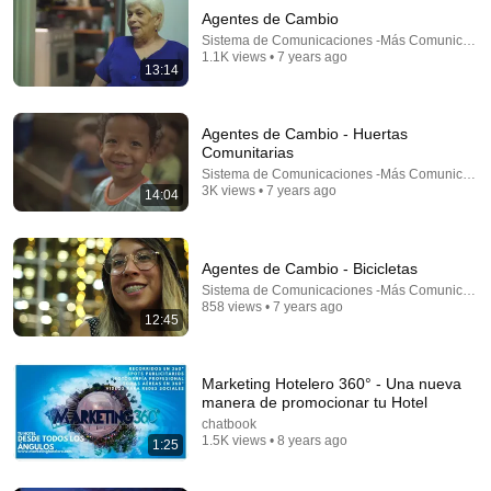
Agentes de Cambio
Sistema de Comunicaciones -Más Comunicac
1.1K views • 7 years ago
13:14
Agentes de Cambio - Huertas
Comunitarias
Sistema de Comunicaciones -Más Comunicac
3K views • 7 years ago
14:04
15:37
When SNL Celebrities Couldn’t Handle Impressions
Of Themselves
Agentes de Cambio - Bicicletas
Roastara TV and Pop X GOAT
•
919K views
Sistema de Comunicaciones -Más Comunicac
858 views • 7 years ago
12:45
Marketing Hotelero 360° - Una nueva
manera de promocionar tu Hotel
chatbook
1.5K views • 8 years ago
1:25