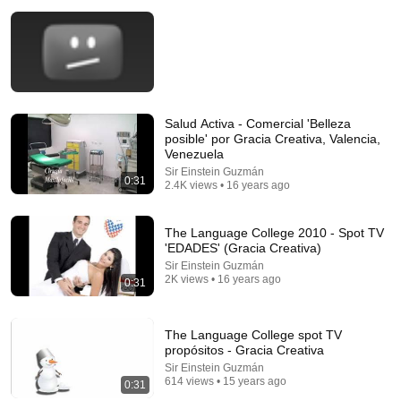
Salud Activa - Comercial 'Belleza
posible' por Gracia Creativa, Valencia,
2:10:28
Venezuela
Sir Einstein Guzmán
Mi Yerno Me Quitó El Celular Para Robar Mi
0:31
2.4K views • 16 years ago
Pensión, Pero Cuando Abrió La Aplicación Del
Banco...
Historias De La Abuela
New
13K views
The Language College 2010 - Spot TV
'EDADES' (Gracia Creativa)
Sir Einstein Guzmán
2K views • 16 years ago
0:31
The Language College spot TV
propósitos - Gracia Creativa
Sir Einstein Guzmán
614 views • 15 years ago
0:31