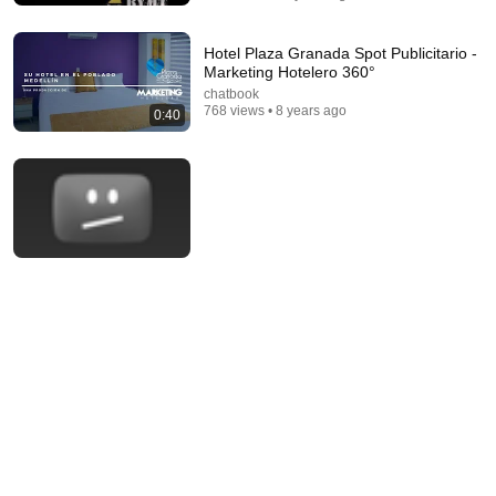
Rocky Kanaka
•
10M views
Hotel Plaza Granada Spot Publicitario -
Marketing Hotelero 360°
chatbook
768 views • 8 years ago
0:40
31:56
The 7 Levels of Spanish Fluency
Real Fast Spanish
•
214K views