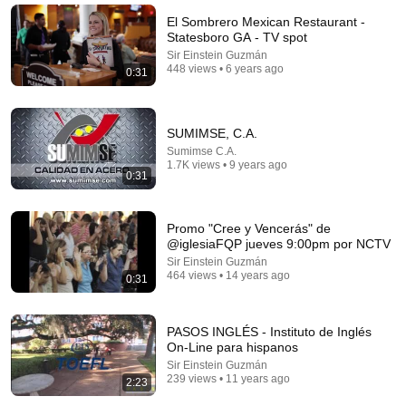
Poorly Aged 60s Commercials
Mr. Opportunity
•
972K views
El Sombrero Mexican Restaurant -
Statesboro GA - TV spot
Sir Einstein Guzmán
448 views • 6 years ago
0:31
SUMIMSE, C.A.
Sumimse C.A.
1.7K views • 9 years ago
0:31
Promo "Cree y Vencerás" de
@iglesiaFQP jueves 9:00pm por NCTV
18:20
Sir Einstein Guzmán
464 views • 14 years ago
0:31
¿Por qué creer en Dios? - Arnold Sierra & Sir
Einstein Guzmán
Orange Channel
•
44 views
PASOS INGLÉS - Instituto de Inglés
On-Line para hispanos
Sir Einstein Guzmán
239 views • 11 years ago
2:23