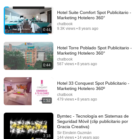
Hotel Suite Comfort Spot Publicitario -
Marketing Hotelero 360°
3:42
chatbook
9.3K views • 8 years ago
En cabina de grabación
0:44
jose angel carrillo gomez de silva
New
4 views
Hotel Torre Poblado Spot Publicitario -
Marketing Hotelero 360°
chatbook
587 views • 8 years ago
0:44
Hotel 33 Conquest Spot Publicitario -
Marketing Hotelero 360º
chatbook
479 views • 8 years ago
0:52
Bymtec - Tecnología en Sistemas de
54:59
Seguridad Móvil (clip publicitario por
Gracia Creativa)
Watch his reaction when he’s told he’s a GOOD BOY
Sir Einstein Guzmán
3:18
for the first time 🥹
144 views • 14 years ago