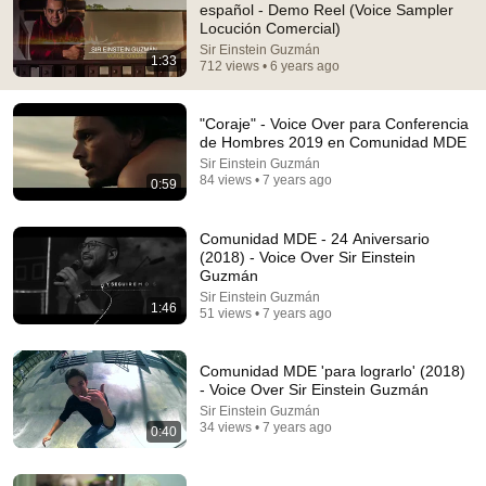
español - Demo Reel (Voice Sampler
Locución Comercial)
Comment...
Sir Einstein Guzmán
1:33
712 views • 6 years ago
"Coraje" - Voice Over para Conferencia
de Hombres 2019 en Comunidad MDE
Sir Einstein Guzmán
84 views • 7 years ago
0:59
Comunidad MDE - 24 Aniversario
(2018) - Voice Over Sir Einstein
Guzmán
Sir Einstein Guzmán
1:46
51 views • 7 years ago
22:13
If Cops Ask: "Where You Headed?" - Say THIS
Comunidad MDE 'para lograrlo' (2018)
Simple Phrase (Might Get You Out Of Jail)
- Voice Over Sir Einstein Guzmán
Marcus Reed
•
248K views
Sir Einstein Guzmán
34 views • 7 years ago
0:40