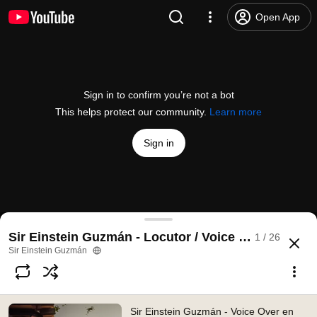
Open App
Sign in to confirm you’re not a bot
This helps protect our community.
Learn more
Sign in
Sir Einstein Guzmán - Voice Over en español - D
Sir Einstein Guzmán - Locutor / Voice Over
1 / 26
@
SirEinstein
32 likes
712 views
6 years ago
more
Sir Einstein Guzmán
Subscribe
Sir Einstein Guzmán - Voice Over en
Comments