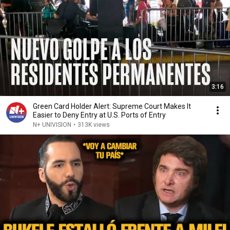
3:16
Green Card Holder Alert: Supreme Court Makes It
Easier to Deny Entry at U.S. Ports of Entry
N+ UNIVISION
•
313K views