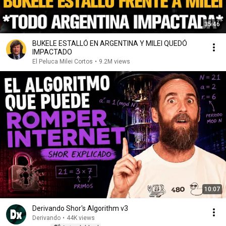
35:46
BUKELE ESTALLÓ EN ARGENTINA Y MILEI QUEDÓ
IMPACTADO
El Peluca Milei Cortos
•
9.2M views
10:07
Derivando Shor's Algorithm v3
Derivando
•
44K views