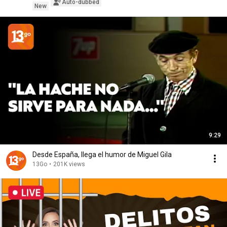
Auto-dubbed
New
9:29
Desde España, llega el humor de Miguel Gila
13Go
•
201K views