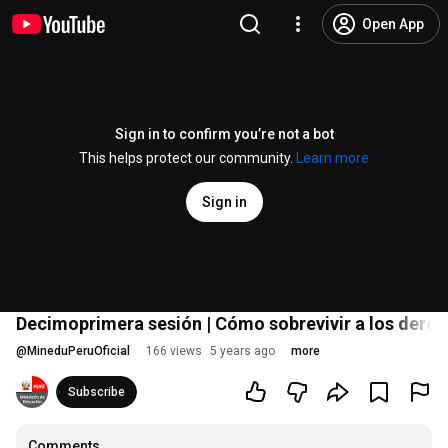
Open App
Sign in to confirm you’re not a bot
This helps protect our community.
Learn more
Sign in
Decimoprimera sesión | Cómo sobrevivir a los derec
@
MineduPeruOficial
166 views
5 years ago
more
Subscribe
Comments