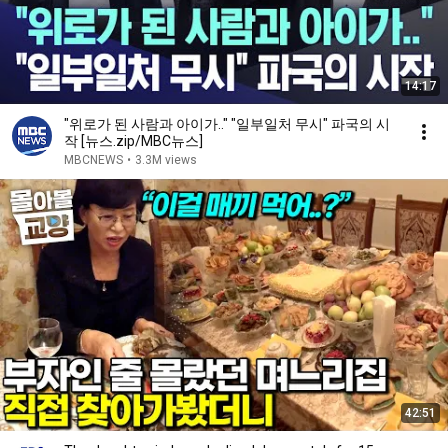
14:17
"위로가 된 사람과 아이가.." "일부일처 무시" 파국의 시
작 [뉴스.zip/MBC뉴스]
MBCNEWS
•
3.3M views
42:51