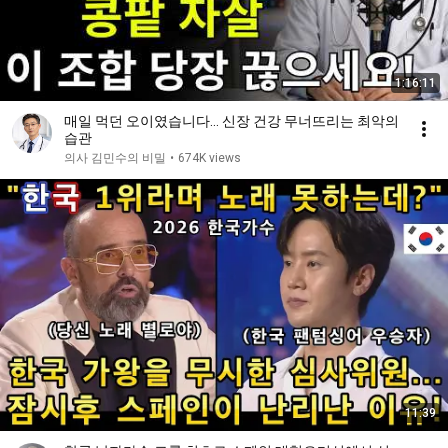
1:16:11
매일 먹던 오이였습니다… 신장 건강 무너뜨리는 최악의
습관
의사 김민수의 비밀
•
674K views
11:39