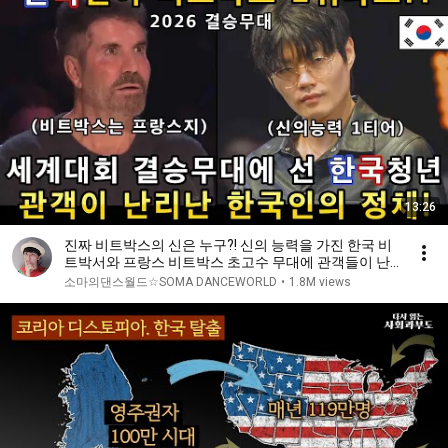
13:26
진짜 비트박스의 신은 누구?! 신의 능력을 가진 한국 비
트박서와 프랑스 비트박스 초고수 무대에 관객들이 난
리난 이유!(해외반응)ㅣ갓탤런트 GOT TALENTㅣ소마
소마의댄스월드☆SOMA DANCEWORLD
•
1.8M views
의리뷰