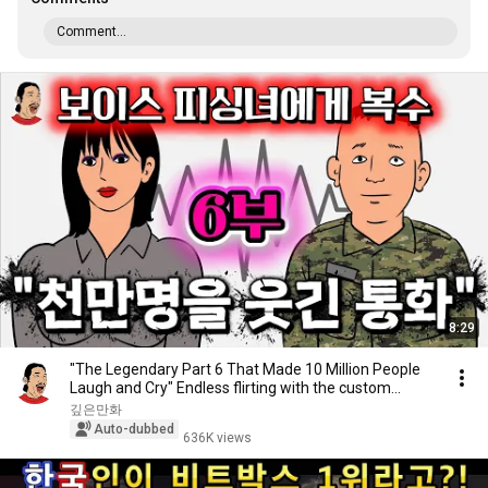
Comment...
8:29
"The Legendary Part 6 That Made 10 Million People
Laugh and Cry" Endless flirting with the custom...
깊은만화
Auto-dubbed
636K views