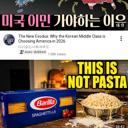
16:11
The New Exodus: Why the Korean Middle Class is
Choosing America in 2026
다시읽는사회과부도
Auto-dubbed
138K views
24:42