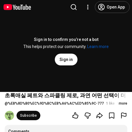
Open App
Sign in to confirm you’re not a bot
This helps protect our community.
Learn more
Sign in
초록매실 페트와 스파클링 제로, 과연 어떤 선택이 더 좋을까
@
%EB%8D%B0%EC%9D%BC%EB%A6%AC%ED%85%9C-777
1 like
179 view
more
Subscribe
Comments