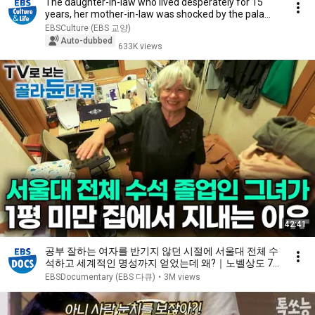
The daughter-in-law who lived desperately for 15
years, her mother-in-law was shocked by the pala...
EBSCulture (EBS 교양)
Auto-dubbed
633K views
42:41
공부 잘하는 여자를 반기지 않던 시절에 서울대 전체 수
석하고 세계적인 명성까지 얻었는데 왜?｜노벨상도 7
성급 호텔도 부럽지 않은 어느 학자의 품격｜여백서원
EBSDocumentary (EBS 다큐)
•
3M views
｜건축탐구 집｜#골라듄다큐