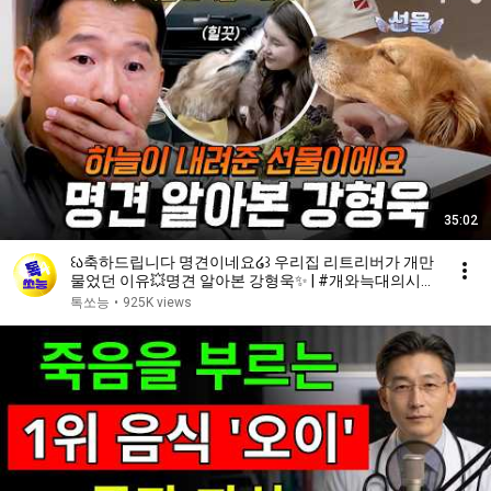
35:02
꒰ა축하드립니다 명견이네요໒꒱ 우리집 리트리버가 개만
물었던 이유💥명견 알아본 강형욱✨ | #개와늑대의시간
2 6회
톡쏘능
•
925K views