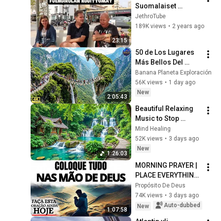
Suomalaiset 
Espanjassa
JethroTube
189K views
•
2 years ago
23:15
50 de Los Lugares 
Más Bellos Del 
Planeta Que 
Banana Planeta Exploración
Sorprendieron al 
56K views
•
1 day ago
Mundo | 
New
2:05:43
Documental 4K
Beautiful Relaxing 
Music to Stop 
Overthinking 🌿 
Mind Healing
Nature Sounds to 
52K views
•
3 days ago
Reduce Anxiety & 
New
1:26:03
Deep Sleep #4
MORNING PRAYER | 
PLACE EVERYTHING 
IN GOD'S HANDS 
Propósito De Deus
AND REST
74K views
•
3 days ago
Auto-dubbed
New
1:07:58