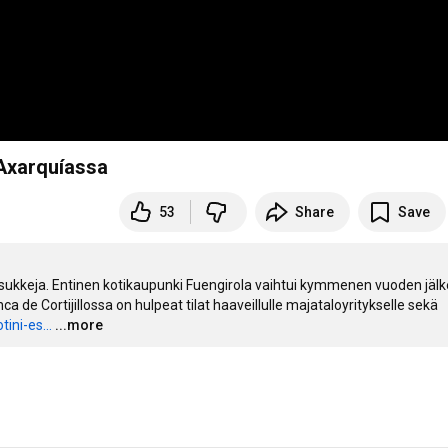
 Axarquíassa
53
Share
Save
 asukkeja. Entinen kotikaupunki Fuengirola vaihtui kymmenen vuoden jälk
e Cortijillossa on hulpeat tilat haaveillulle majataloyritykselle sekä 
ini-es...
...more