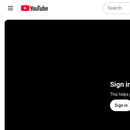
Sign i
This helps
Sign in