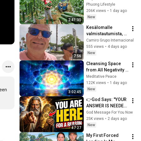
Taking Fresh Luffa 
Phuong Lifestyle
to the Countryside 
206K views
•
1 day ago
Market
New
2:41:35
Kesälomalle 
valmistautumista, 
etäkauppoja ja 
Camiro Grupo Internacional
arkea Espanjassa 
555 views
•
4 days ago
🇪🇸☀️
New
7:56
Cleansing Space 
from All Negativity - 
Deep Energy 
Meditative Peace
Clearing and 
122K views
•
1 day ago
Protection - 417Hz
New
een 
3:02:45
👉God Says: "YOUR 
ANSWER IS NEEDED 
TODAY" | God 
God Message For You Now
Message Today | 
25K views
•
2 days ago
Gods Message Now
New
47:27
My First Forced 