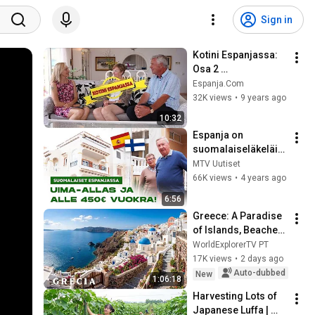
Sign in
Kotini Espanjassa: 
Osa 2 
Kattohuoneisto 
Espanja.Com
Fuengirolan 
32K views
•
9 years ago
rantakadulla
10:32
Espanja on 
suomalaiseläkeläist
en suosiossa! 
MTV Uutiset
Millaisen vuokra-
66K views
•
4 years ago
asunnon saa alle 
6:56
450 eurolla?
Greece: A Paradise 
of Islands, Beaches, 
and Unforgettable 
WorldExplorerTV PT
Landscapes | 4K 
17K views
•
2 days ago
Travel Video
Auto-dubbed
New
1:06:18
Harvesting Lots of 
Japanese Luffa | 