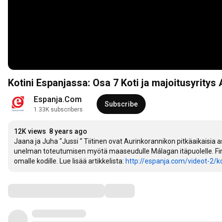
Kotini Espanjassa: Osa 7 Koti ja majoitusyritys
Espanja.Com
Subscribe
1.33K subscribers
12K views
8 years ago
Jaana ja Juha “Jussi “ Tiitinen ovat Aurinkorannikon pitkäaikaisia
unelman toteutumisen myötä maaseudulle Málagan itäpuolelle. Finca d
omalle kodille. Lue lisää artikkelista: 
http://espanja.com/videot-2/kot
Comments