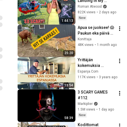
Landing In My 
Helicopter. Very 
Roman Atwood
Scary Experience 
822K views
•
2 days ago
But Everyone Is 
New
1:44:13
Safe! Needs FIxed!
Apua se juoksee! 😱 
Paukun eka päivä 
äitinä
Konittaja
48K views
•
1 month ago
25:20
Yrittäjän 
kokemuksia 
Espanjassa - Jethro 
Espanja.Com
Rostedt
117K views
•
3 years ago
13:54
3 SCARY GAMES 
#112
Markiplier
1.5M views
•
1 day ago
New
58:39
Kodittomat 