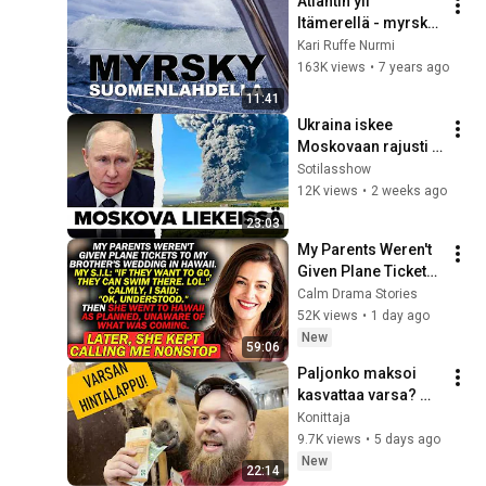
Atlantin yli 
Itämerellä - myrsky | 
osa 7
Kari Ruffe Nurmi
163K views
•
7 years ago
11:41
Ukraina iskee 
Moskovaan rajusti – 
Putin ei pysty 
Sotilasshow
suojelemaan omaa 
12K views
•
2 weeks ago
pääkaupunkiaan
23:03
My Parents Weren't 
Given Plane Tickets 
To My Brother's 
Calm Drama Stories
Wedding In Hawaii...
52K views
•
1 day ago
New
59:06
Paljonko maksoi 
kasvattaa varsa? 💸 
Paljastetaan KAIKKI 
Konittaja
kulut! (Oliko mitään 
9.7K views
•
5 days ago
järkeä?)
New
22:14