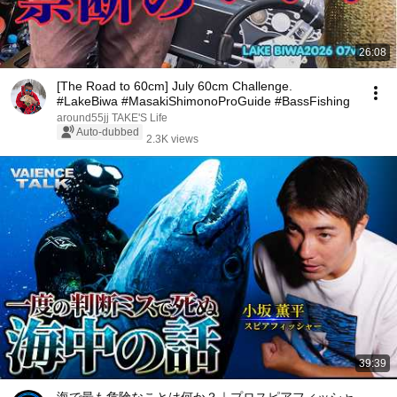
26:08
[The Road to 60cm] July 60cm Challenge.
#LakeBiwa #MasakiShimonoProGuide #BassFishing
around55jj TAKE'S Life
Auto-dubbed
2.3K views
39:39