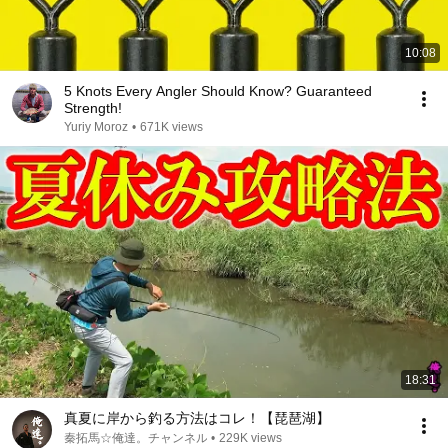
10:08
5 Knots Every Angler Should Know? Guaranteed
Strength!
Yuriy Moroz
•
671K views
18:31
真夏に岸から釣る方法はコレ！【琵琶湖】
秦拓馬☆俺達。チャンネル
•
229K views