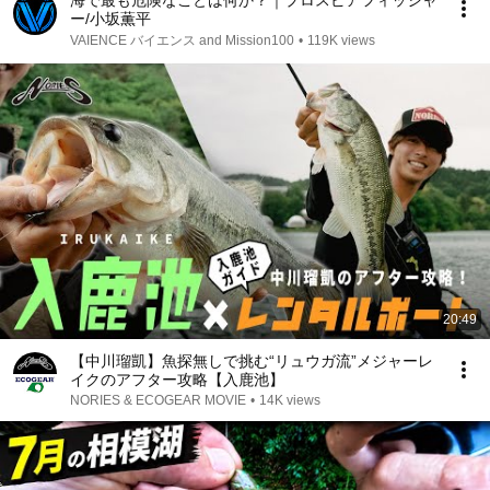
海で最も危険なことは何か？｜プロスピアフィッシャ
ー/小坂薫平
VAIENCE バイエンス and Mission100
•
119K views
20:49
【中川瑠凱】魚探無しで挑む“リュウガ流”メジャーレ
イクのアフター攻略【入鹿池】
NORIES & ECOGEAR MOVIE
•
14K views