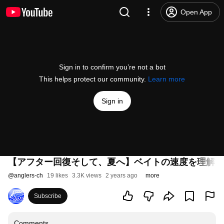
Open App
Sign in to confirm you’re not a bot
This helps protect our community.
Learn more
Sign in
【アフター回復そして、夏へ】ベイトの速度を理解す
@
anglers-ch
19 likes
3.3K views
2 years ago
more
Subscribe
Comments