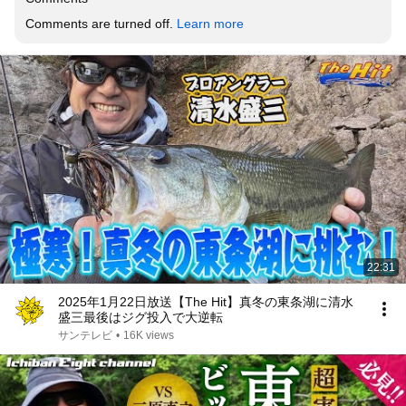
Comments are turned off. 
Learn more
22:31
2025年1月22日放送【The Hit】真冬の東条湖に清水
盛三最後はジグ投入で大逆転
サンテレビ
•
16K views