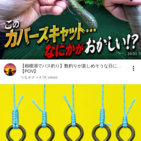
24:01
【相模湖でバス釣り】数釣りが楽しめそうな日に…
【POV】
つるキチ
•
4.7K views