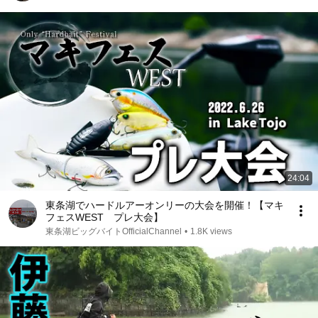
24:04
東条湖でハードルアーオンリーの大会を開催！【マキ
フェスWEST プレ大会】
東条湖ビッグバイトOfficialChannel
•
1.8K views