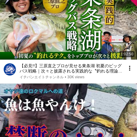
1:02:50
【必見!!】三原直之プロが見せる東条湖 初夏のビッグ
バス戦略｜次々と披露される実践的な〝釣れる理論&
テク〟に注目!!
イチバンエイトチャンネル
•
30K views