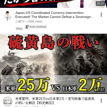
20:57
Japan-US Coordinated Currency Intervention
Executed! The Market Cannot Defeat a Sovereign
Currenc...
三橋TV
•
268K views
Auto-dubbed
New
17:57
米軍驚愕。米軍25万vs日本軍2万！実写映像で硫黄島
の戦いを解説【戦史解説】