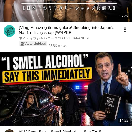
37:49
[Vlog] Amazing items galore! Sneaking into Japan's
No. 1 military shop [WAIPER]
ネイティブジャパニーズ/NATIVE JAPANESE
Auto-dubbed
356K views
14:22
🚨 If Cops Say "I Smell Alcohol" — Say THIS