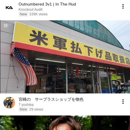
Outnumbered 3v1 | In The Hud
Knockout Audit
New
339K views
14:50
宮崎の サープラスショップを物色
7 yoshika
New
29 views