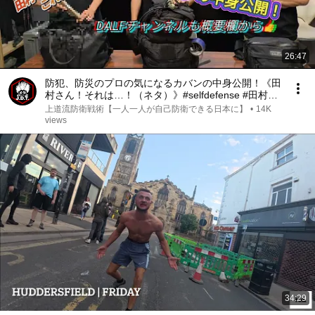
26:47
防犯、防災のプロの気になるカバンの中身公開！《田
村さん！それは…！（ネタ）》#selfdefense #田村装
備開発
上道流防衛戦術【一人一人が自己防衛できる日本に】
•
14K
views
34:29