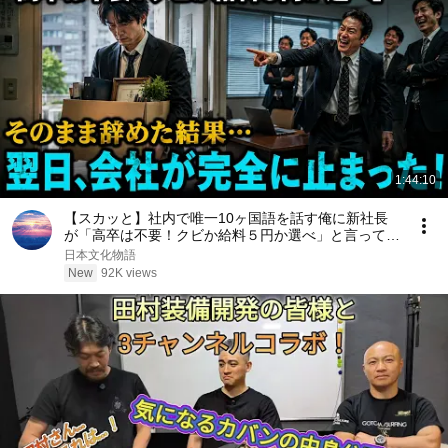
1:44:10
【スカッと】社内で唯一10ヶ国語を話す俺に新社長
が「高卒は不要！クビか給料５円か選べ」と言ってき
た。そのまま辞めた結果
日本文化物語
New
92K views