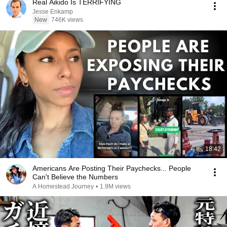
Real Aikido Is TERRIFYING
Jesse Enkamp
New
746K views
18:42
Americans Are Posting Their Paychecks... People
Can't Believe the Numbers
A Homestead Journey
•
1.9M views