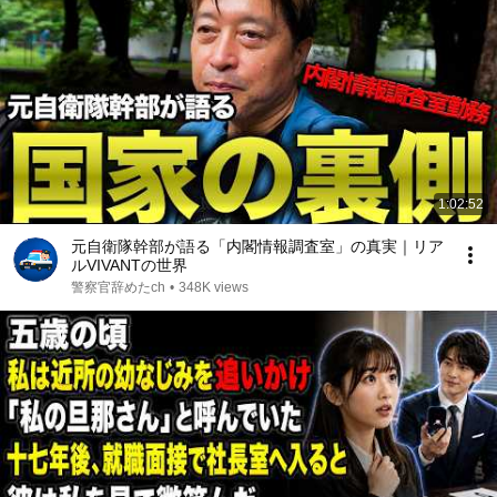
1:02:52
元自衛隊幹部が語る「内閣情報調査室」の真実｜リア
ルVIVANTの世界
警察官辞めたch
•
348K views