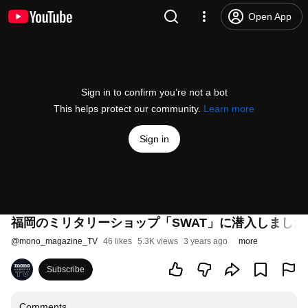
Open App
Sign in to confirm you’re not a bot
This helps protect our community.
Learn more
Sign in
福岡のミリタリーショップ「SWAT」に潜入しました!! アパ
@
mono_magazine_TV
46 likes
5.3K views
3 years ago
more
Subscribe
Comments