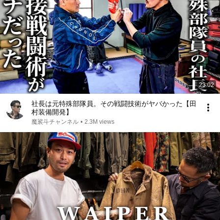
23:02
社長は元特殊部隊員。その戦闘技術がヤバかった【田
村装備開発】
魔裟斗チャンネル
•
2.3M views