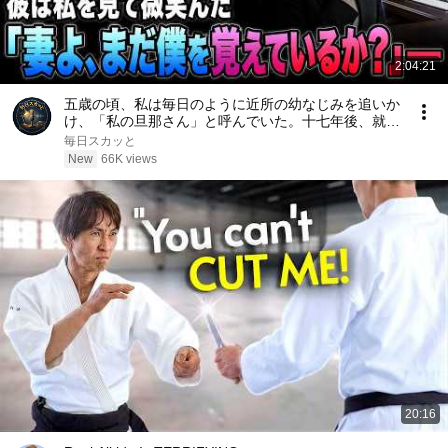
2:04:21
五歳の頃、私は毎日のように近所の幼なじみを追いか
け、「私の旦那さん」と呼んでいた。十七年後、就職
面接で社長室へ入ると、彼は私を見て微笑んだ。「妻
毎日スカッと
よ、まだ僕を覚えているか？」――
New
66K views
20:16