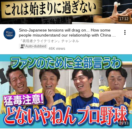
17:12
Sino-Japanese tensions will drag on... How some
people misunderstand our relationship with China ...
『表現者クライテリオン』チャンネル
Auto-dubbed
46K views
39:13