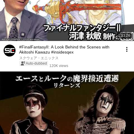
1:33:26
#FinalFantasyII: A Look Behind the Scenes with
Akitoshi Kawazu #insidesqex
スクウェア・エニックス
Auto-dubbed
120K views