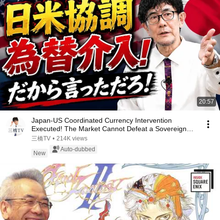
20:57
Japan-US Coordinated Currency Intervention
Executed! The Market Cannot Defeat a Sovereign
Currenc...
三橋TV
•
214K views
Auto-dubbed
New