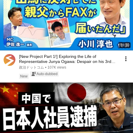
38:10
[New Project Part 1!] Exploring the Life of
Representative Junya Ogawa: Despair on his 3rd
day as...
政治ドットコム
•
107K views
Auto-dubbed
New