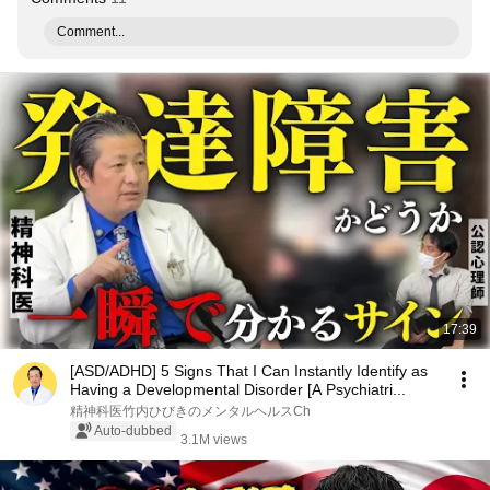
Comment...
17:39
[ASD/ADHD] 5 Signs That I Can Instantly Identify as
Having a Developmental Disorder [A Psychiatri...
精神科医竹内ひびきのメンタルヘルスCh
Auto-dubbed
3.1M views