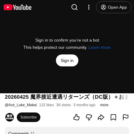
Open App
Sign in to confirm you’re not a bot
This helps protect our community.
Learn more
Sign in
20260425 魔界接近遭遇リターンズ（DC版）＋おまけ
@
Ace_Luke_Makai
132 likes
3K views
3 months ago
more
Subscribe
Comments
11