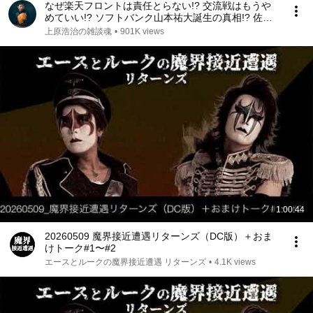
なぜ楽天フロントは責任とらない!? 交流戦はもうや
めていい!? ソフトバンク山本祐大誕生の真相!? 佐々
木麟太郎に覚醒の予感!? 宮本慎也さん高橋由伸さん
上原浩治の雑談魂
•
901K views
和田毅さんと夏のプロ野球デトックス魂
1:00:44
20260509 魔界接近遭遇リターンズ（DC版）＋おま
けトーク#1〜#2
エースとルークの魔界接近遭遇 リターンズ
•
4.1K views