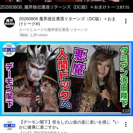
1:07:55
20260808 魔界接近遭遇リターンズ（DC版）＋おま
けトーク#1
エースとルークの魔界接近遭遇 リターンズ
New
1.2K views
4:02
【デーモン閣下】世をしのぶ仮の姿に老いを感じ〝い
かに健康に過ごすか〟