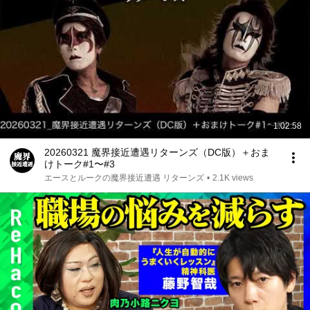
1:02:58
20260321 魔界接近遭遇リターンズ（DC版）＋おま
けトーク#1〜#3
エースとルークの魔界接近遭遇 リターンズ
•
2.1K views