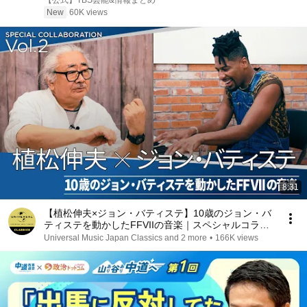
【公式】TBS芸能&情報まとめ
New
60K views
8:31
【植松伸夫×ジョン・バティステ】10歳のジョン・バ
ティステを動かしたFFVIIの音楽｜スペシャルコラボ
Vol.2
Universal Music Japan Classics and 2 more
•
166K views