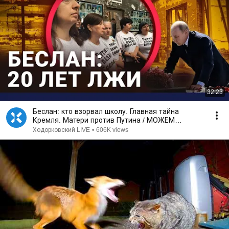
32:23
Беслан: кто взорвал школу. Главная тайна
Кремля. Матери против Путина / МОЖЕМ
ОБЪЯСНИТЬ
Ходорковский LIVE
•
606K views