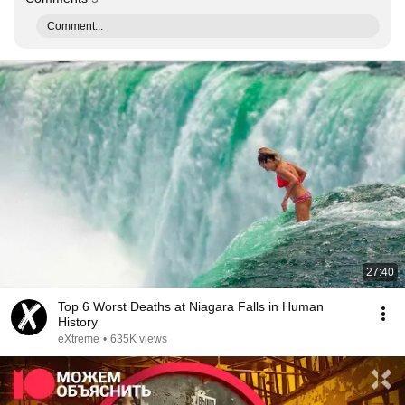
Comment...
27:40
Top 6 Worst Deaths at Niagara Falls in Human
History
eXtreme
•
635K views