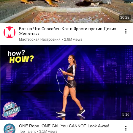
30:28
Вот на Что Способен Кот в Ярости против Диких
Животных
Мастерская Настроения
•
2.8M views
5:16
ONE Rope. ONE Girl. You CANNOT Look Away!
Top Talent
•
3.1M views