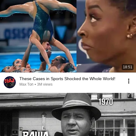
18:51
These Cases in Sports Shocked the Whole World!
Max Топ
•
3M views