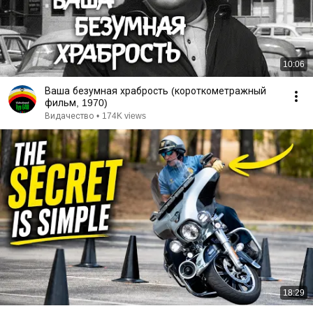
10:06
Ваша безумная храбрость (короткометражный
фильм, 1970)
Видачество
•
174K views
18:29