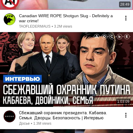
28:49
Canadian WIRE ROPE Shotgun Slug - Definitely a
war crime!
TAOFLEDERMAUS
•
3.2M views
1:03:09
Сбежавший охранник президента. Кабаева.
Семья. Дворцы. Безопасность | Интервью
Досье
•
1.3M views