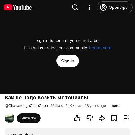
Open App
Sign in to confirm you’re not a bot
This helps protect our community.
Learn more
Sign in
Как не надо возить мотоциклы
@
ChattanoogaChooChoo
22 likes
24K views
18 years ago
more
Subscribe
Comments
5