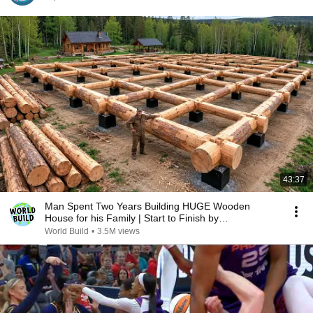
43:37
Man Spent Two Years Building HUGE Wooden
House for his Family | Start to Finish by
@bjornbrenton
World Build
•
3.5M views