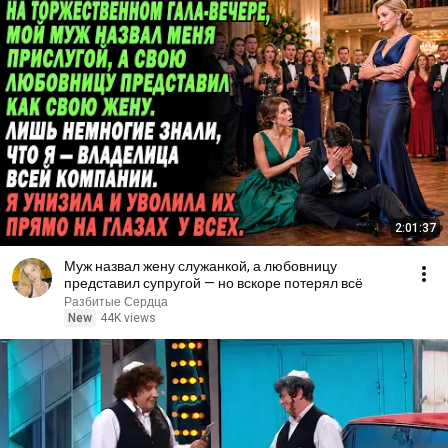
2:01:37
Муж назвал жену служанкой, а любовницу
представил супругой — но вскоре потерял всё
Разбитые Сердца
New
44K views