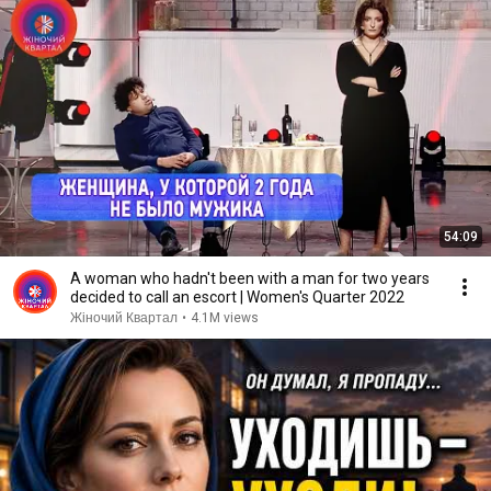
54:09
A woman who hadn't been with a man for two years
decided to call an escort | Women's Quarter 2022
Жіночий Квартал
•
4.1M views