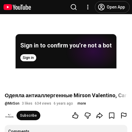
Open App
Sign in to confirm you’re not a bot
Sign in
Одеяла антиаллергенные Mirson Valentino, Carme
@
MirSon
3 likes
634 views
6 years ago
more
Subscribe
Comments