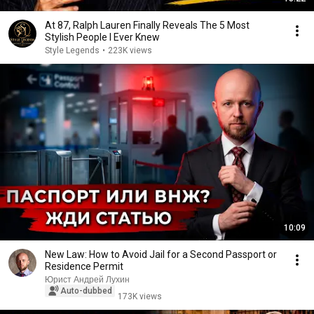
At 87, Ralph Lauren Finally Reveals The 5 Most
Stylish People I Ever Knew
Style Legends
•
223K views
10:09
New Law: How to Avoid Jail for a Second Passport or
Residence Permit
Юрист Андрей Лухин
Auto-dubbed
173K views