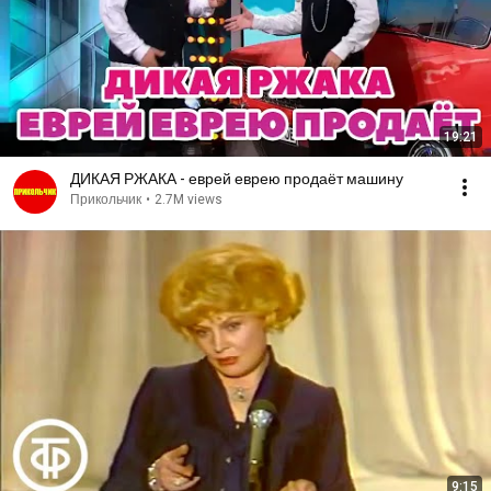
19:21
ДИКАЯ РЖАКА - еврей еврею продаёт машину
Прикольчик
•
2.7M views
9:15