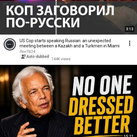
3:13
US Cop starts speaking Russian: an unexpected
meeting between a Kazakh and a Turkmen in Miami
ЛенТВ24
Auto-dubbed
744K views
15:22