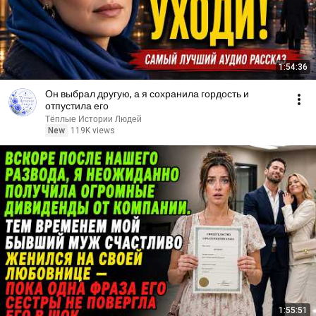
1:54:36
Он выбрал другую, а я сохранила гордость и
отпустила его
Тёплые Истории Людей
New
119K views
1:55:51