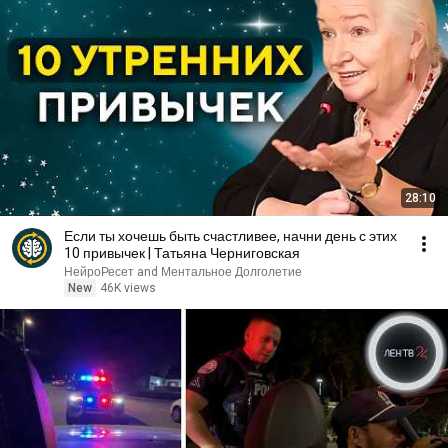
28:10
Если ты хочешь быть счастливее, начни день с этих
10 привычек | Татьяна Черниговская
НейроРесет and Ментальное Долголетие
New
46K views