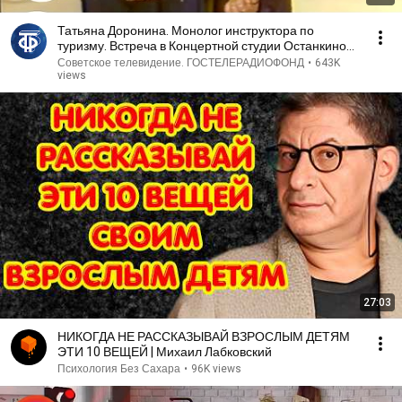
Татьяна Доронина. Монолог инструктора по
туризму. Встреча в Концертной студии Останкино
(1982)
Советское телевидение. ГОСТЕЛЕРАДИОФОНД
•
643K
views
27:03
НИКОГДА НЕ РАССКАЗЫВАЙ ВЗРОСЛЫМ ДЕТЯМ
ЭТИ 10 ВЕЩЕЙ | Михаил Лабковский
Психология Без Сахара
•
96K views