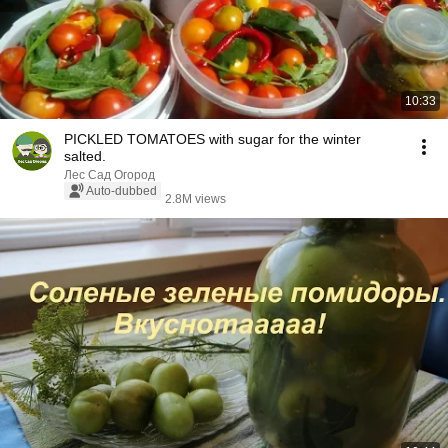
10:33
PICKLED TOMATOES with sugar for the winter
salted.
Лес Сад Огород
Auto-dubbed
2.8M views