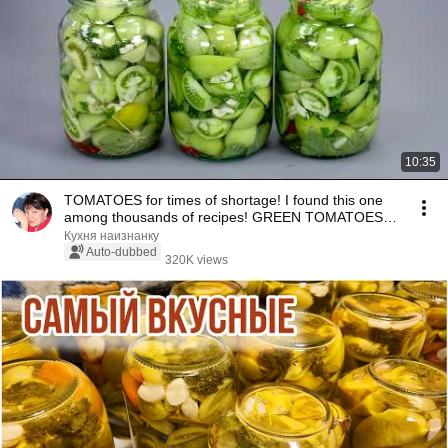
10:35
TOMATOES for times of shortage! I found this one
among thousands of recipes! GREEN TOMATOES
for t...
Кухня наизнанку
Auto-dubbed
320K views