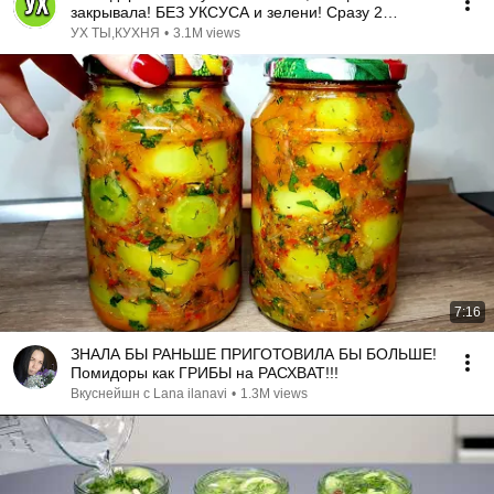
закрывала! БЕЗ УКСУСА и зелени! Сразу 2
рецепта.
УХ ТЫ,КУХНЯ
•
3.1M views
7:16
ЗНАЛА БЫ РАНЬШЕ ПРИГОТОВИЛА БЫ БОЛЬШЕ!
Помидоры как ГРИБЫ на РАСХВАТ!!!
Вкуснейшн с Lana ilanavi
•
1.3M views