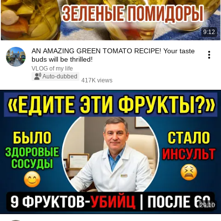
9:12
AN AMAZING GREEN TOMATO RECIPE! Your taste
buds will be thrilled!
VLOG of my life
Auto-dubbed
417K views
29:10