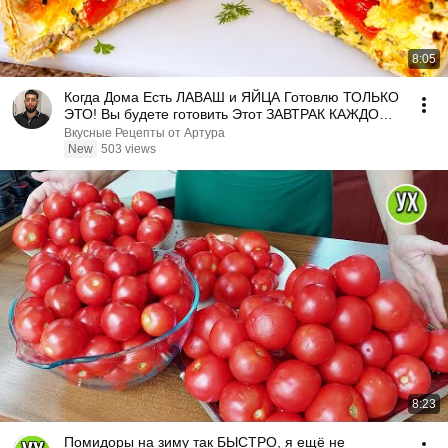
8:05
Когда Дома Есть ЛАВАШ и ЯЙЦА Готовлю ТОЛЬКО
ЭТО! Вы будете готовить Этот ЗАВТРАК КАЖДОЕ
УТРО!
Вкусные Рецепты от Артура
New
503 views
8:23
Помидоры на зиму так БЫСТРО, я ещё не