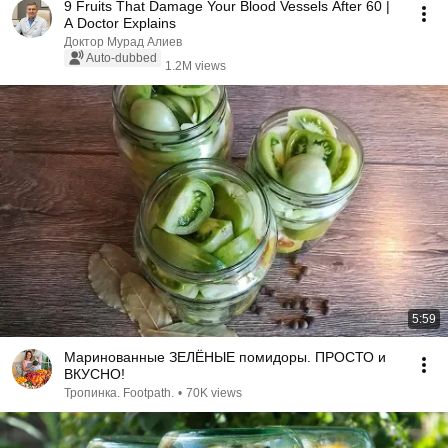
9 Fruits That Damage Your Blood Vessels After 60 |
A Doctor Explains
Доктор Мурад Алиев
Auto-dubbed
1.2M views
5:59
Маринованные ЗЕЛЁНЫЕ помидоры. ПРОСТО и
ВКУСНО!
Тропинка. Footpath.
•
70K views