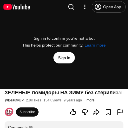
Open App
Sign in to confirm you’re not a bot
This helps protect our community.
Learn more
Sign in
ЗЕЛЕНЫЕ помидоры НА ЗИМУ без стерилизации
@
BeautyUP
2.8K likes
154K views
9 years ago
more
Subscribe
Comments
68