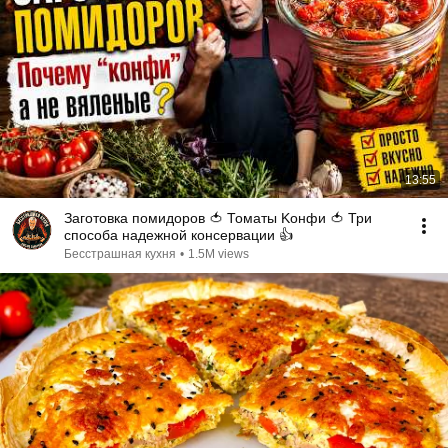
13:55
Заготовка помидоров 🍅 Томаты Kонфи 🍅 Три
способа надежной консервации 👍
Бесстрашная кухня
•
1.5M views