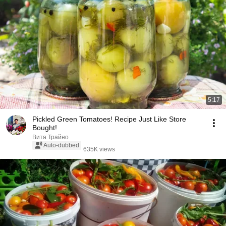
5:17
Pickled Green Tomatoes! Recipe Just Like Store
Bought!
Вита Трайно
Auto-dubbed
635K views