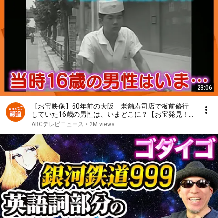
23:06
【お宝映像】60年前の大阪 老舗寿司店で板前修行
していた16歳の男性は、いまどこに？【お宝発見！
関西いまむかし】
ABCテレビニュース
•
2M views