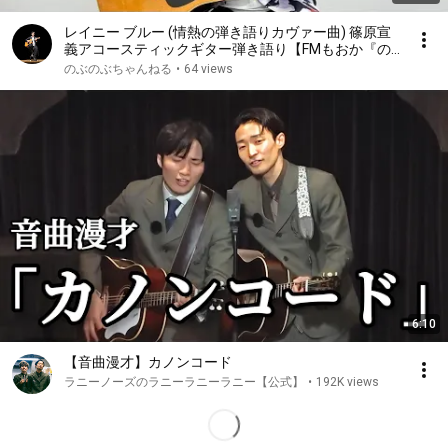
レイニー ブルー (情熱の弾き語りカヴァー曲) 篠原宣
義アコースティックギター弾き語り【FMもおか『の
ぶの部屋』第18回 2026年6月23日放送分 切り抜き】
のぶのぶちゃんねる
•
64 views
6:10
【音曲漫才】カノンコード
ラニーノーズのラニーラニーラニー【公式】
•
192K views