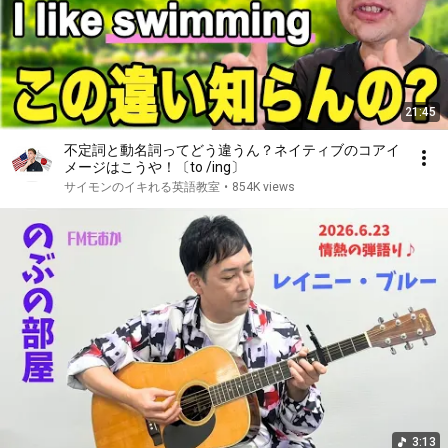
21:45
不定詞と動名詞ってどう違うん？ネイティブのコアイ
メージはこうや！〔to /ing〕
サイモンのイキれる英語教室
•
854K views
3:13