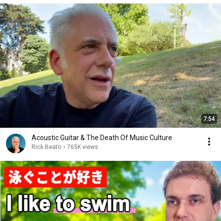
7:54
Acoustic Guitar & The Death Of Music Culture
Rick Beato
•
765K views