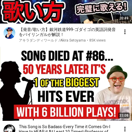
20:49
【発音/歌い方】銀河鉄道999-ゴダイゴの英語詞発音
をバイリンガルが解説！
アキラダンディワールド /Akira Setoyama
•
85K views
33:08
This Song is So Badass-Every Time it Comes On-I
Have to HEAR it At Least 10 Times!-Professor of