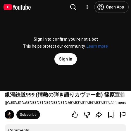
Open App
Sign in to confirm you’re not a bot
This helps protect our community.
Learn more
Sign in
銀河鉄道999 (情熱の弾き語りカヴァー曲) 篠原宣義
@
%E3%81%AE%E3%81%B6%E3%81%AE%E3%81%B6%E3%81%A1%E3%82%
more
Subscribe
Comments