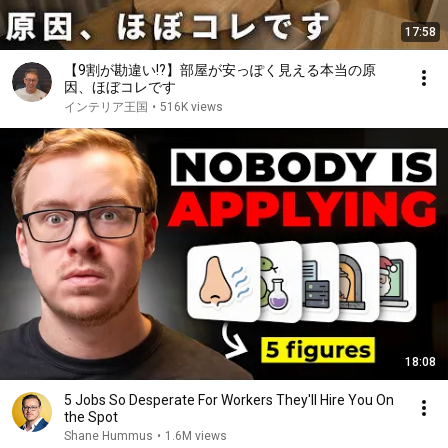
17:58
【9割が勘違い!?】部屋が安っぽく見える本当の原
因、ほぼコレです
インテリア王国
•
516K views
18:08
5 Jobs So Desperate For Workers They'll Hire You On
the Spot
Shane Hummus
•
1.6M views