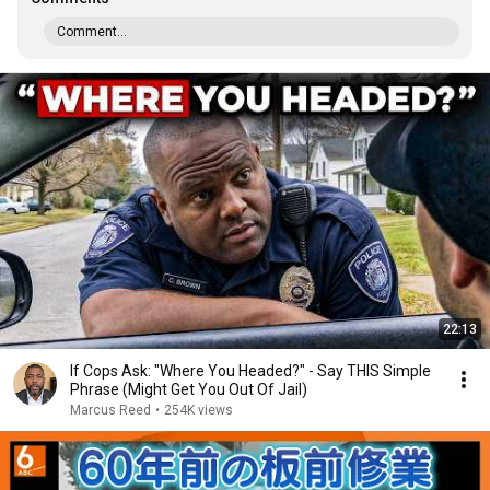
Comment...
22:13
If Cops Ask: "Where You Headed?" - Say THIS Simple
Phrase (Might Get You Out Of Jail)
Marcus Reed
•
254K views