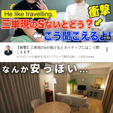
16:45
【衝撃】三単現のsが抜けるとネイティブにはこう聞
こえます。
タロサックの海外生活ダイアリーTAROSAC
•
141K views