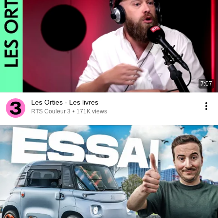
7:07
Les Orties - Les livres
RTS Couleur 3
•
171K views