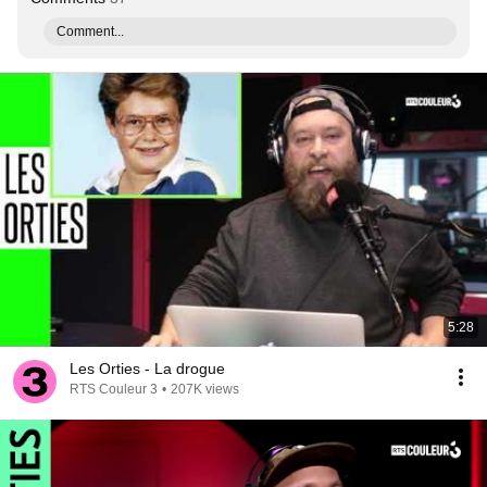
Comment...
5:28
Les Orties - La drogue
RTS Couleur 3
•
207K views