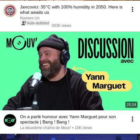
Jancovici: 35°C with 100% humidity in 2050. Here is
what awaits us
Numero Un
Auto-dubbed
303K views
26:24
On a parlé humour avec Yann Marguet pour son
spectacle | Bang ! Bang !
La deuxième chaîne de Mouv'
•
10K views