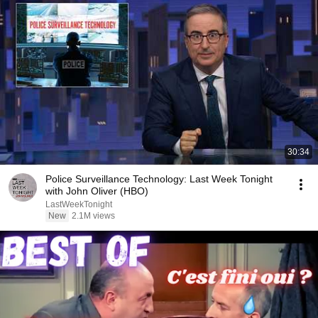
30:34
Police Surveillance Technology: Last Week Tonight
with John Oliver (HBO)
LastWeekTonight
New
2.1M views