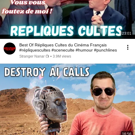
23:01
Best Of Répliques Cultes du Cinéma Français
#répliquescultes #sceneculte #humour #punchlines
Stranger Nanar 📺
•
3.9M views
16:56