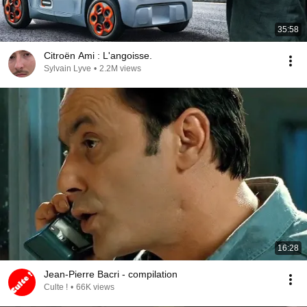
35:58
Citroën Ami : L'angoisse.
Sylvain Lyve
•
2.2M views
16:28
Jean-Pierre Bacri - compilation
Culte !
•
66K views