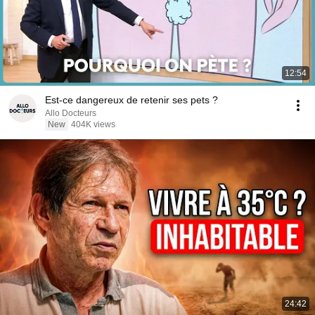
12:54
Est-ce dangereux de retenir ses pets ?
Allo Docteurs
New
404K views
24:42