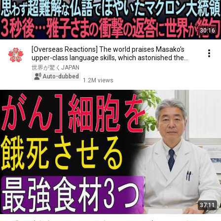
30:16
[Overseas Reactions] The world praises Masako's
upper-class language skills, which astonished the...
世界が驚くJAPAN
Auto-dubbed
1.2M views
37:11