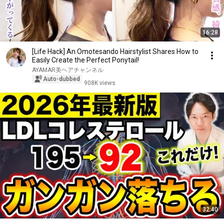
16:28
[Life Hack] An Omotesando Hairstylist Shares How to
Easily Create the Perfect Ponytail!
AYAMAR美ヘアチャンネル
Auto-dubbed
908K views
32:40