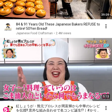
39:09
84 & 91 Years Old These Japanese Bakers REFUSE to
retire! 50Yen Bread!
Japanese Food Craftsman
•
2.4M views
5:13
紅しょうが・熊元プロレスが周富輝から中華のレシピ
を伝授!! 意外な組み合わせで名コンビ誕生!?｜#かり