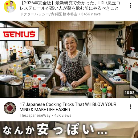
【2026年完全版】最新研究で分かった、LDL/悪玉コ
レステロールが高い人が薬を飲む前にやるべきこと
ドクターハッシー/内科医 橋本将吉
•
845K views
18:52
17 Japanese Cooking Tricks That Will BLOW YOUR
MIND & MAKE LIFE EASIER
TheJapaneseWay
•
45K views