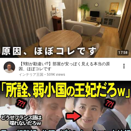
17:58
【9割が勘違い!?】部屋が安っぽく見える本当の原
因、ほぼコレです
インテリア王国
•
509K views