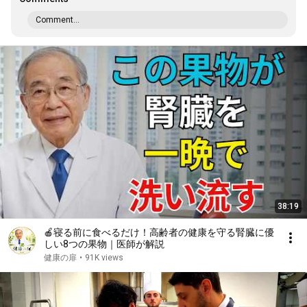
Comment...
38:19
🍎寝る前に食べるだけ！高齢者の健康を守る腎臓に優
しい8つの果物｜医師が解説
健康の扉
•
91K views