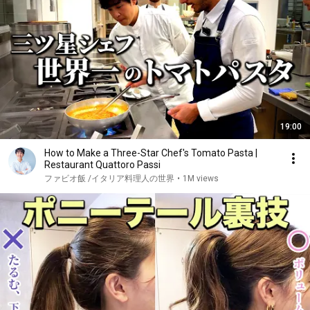
19:00
How to Make a Three-Star Chef's Tomato Pasta |
Restaurant Quattoro Passi
ファビオ飯 /イタリア料理人の世界
•
1M views