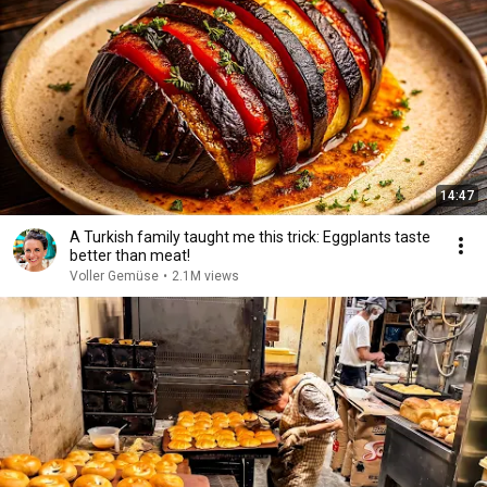
14:47
A Turkish family taught me this trick: Eggplants taste
better than meat!
Voller Gemüse
•
2.1M views