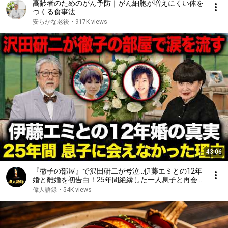
高齢者のためのがん予防｜がん細胞が増えにくい体を
つくる食事法
安らかな老後
•
917K views
43:06
『徹子の部屋』で沢田研二が号泣…伊藤エミとの12年
婚と離婚を初告白！25年間絶縁した一人息子と再会
した“本当の理由”｜亡き元妻が遺した最期の遺言が起
偉人語録
•
54K views
こした奇跡に涙が止まらない