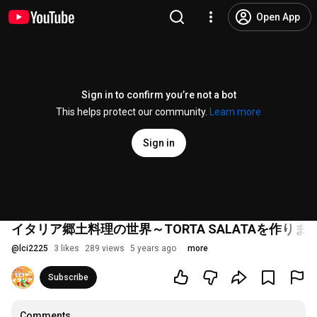
Open App
Sign in to confirm you’re not a bot
This helps protect our community.
Learn more
Sign in
イタリア郷土料理の世界～TORTA SALATAを作りま
@
lci2225
3 likes
289 views
5 years ago
more
Subscribe
Comments