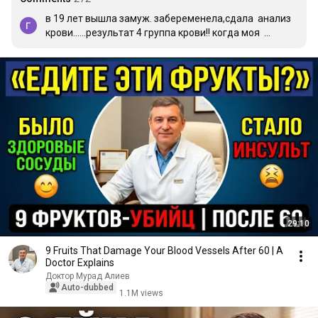
в 19 лет вышла замуж. забеременела,сдала  анализ 
крови......результат 4 группа крови!! когда моя  
свекровь узнала это,она кричала и 
возмущалась,говорила,что ей подсунули больную 
невестку и вообще::::: 4 группа крови бывает только у 
алкоголиков, но мои родители не пьющие люди.и 
почему у меня  такая плохая кровь??? она может 
передаться ее будующим внукам.......Я ОЧЕНЬ 
ПЕРЕЖИВАЛА, ПЛАКАЛА, волновалась за 
ребенка,которого носила-----дома была обстановка 
невыносимая!!!! я чувствовала себя виноватой......  
поговорила со своим гинекологом-----она меня 
успокоила!но этот стресс ,что я получила ---остался 
надолго!сейчас я бабушка и понимаю,что все мои 
переживания и слезы были зря!!тогда не  было 
29:10
интернета!!!
9 Fruits That Damage Your Blood Vessels After 60 | A
Doctor Explains
Доктор Мурад Алиев
Auto-dubbed
1.1M views