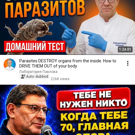
1:24:01
Parasites DESTROY organs from the inside. How to
DRIVE THEM OUT of your body
Лаборатория Павлова
Auto-dubbed
226K views