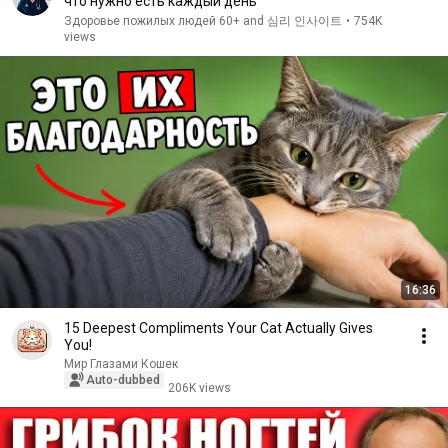
что нужно есть каждый день
Здоровье пожилых людей 60+ and 심리 인사이트
•
754K
views
16:36
15 Deepest Compliments Your Cat Actually Gives
You!
Мир Глазами Кошек
Auto-dubbed
206K views