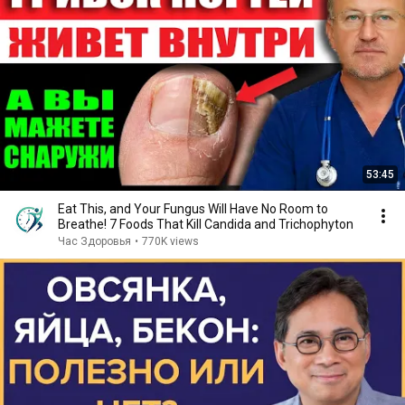
53:45
Eat This, and Your Fungus Will Have No Room to
Breathe! 7 Foods That Kill Candida and Trichophyton
Час Здоровья
•
770K views