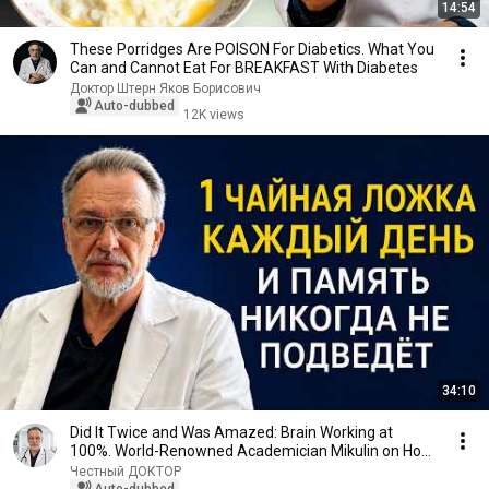
14:54
These Porridges Are POISON For Diabetics. What You
Can and Cannot Eat For BREAKFAST With Diabetes
Доктор Штерн Яков Борисович
Auto-dubbed
12K views
34:10
Did It Twice and Was Amazed: Brain Working at
100%. World-Renowned Academician Mikulin on How
to ...
Честный ДОКТОР