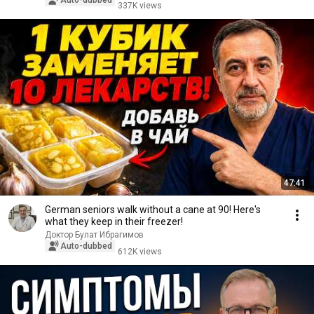
Auto-dubbed
337K views
47:41
German seniors walk without a cane at 90! Here's
what they keep in their freezer!
Доктор Булат Ибрагимов
Auto-dubbed
612K views