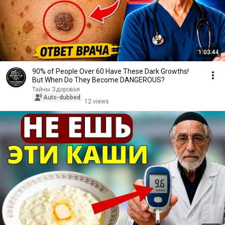
1:03:44
90% of People Over 60 Have These Dark Growths!
But When Do They Become DANGEROUS?
Тайны Здоровья
Auto-dubbed
12 views