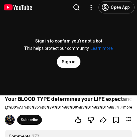
Open App
Sign in to confirm you’re not a bot
This helps protect our community.
Learn more
Sign in
Your BLOOD TYPE determines your LIFE expectancy!
@
%D0%A1%D0%B5%D0%BA%D1%80%D0%B5%D1%82%D1%8B_%D0%B7%D
more
Subscribe
Comments
272