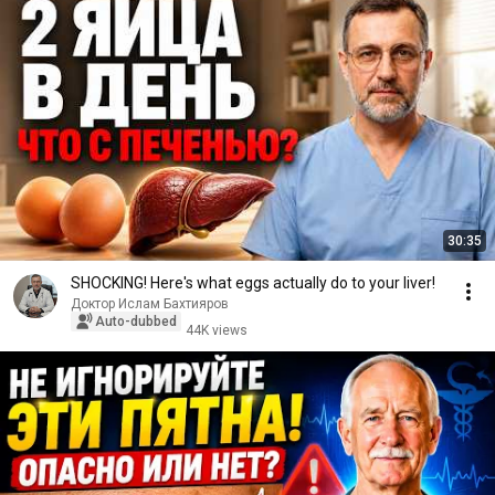
30:35
SHOCKING! Here's what eggs actually do to your liver!
Доктор Ислам Бахтияров
Auto-dubbed
44K views