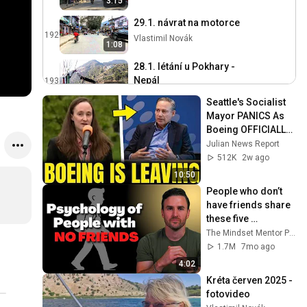
3:15
29.1. návrat na motorce
192
Vlastimil Novák
1:08
28.1. létání u Pokhary -
Nepál
193
6:56
Vlastimil Novák
Seattle's Socialist 
27.1. létání u Pokhary -
Mayor PANICS As 
Nepál
194
Boeing OFFICIALLY 
SHIFTS 9,000 Jobs 
Vlastimil Novák
Julian News Report
To South Carolina
512K
2w ago
24.1. letadlem Praha -
10:50
Istambul
195
People who don’t 
Vlastimil Novák
have friends share 
26.1. svatby v Pokhaře
these five 
196
Vlastimil Novák
personality traits
The Mindset Mentor Podcast
1.7M
7mo ago
25.1. svatební průvod v
4:02
Kathmandu
197
Kréta červen 2025 -  
Vlastimil Novák
fotovideo
25.1. letadlem Istambul -