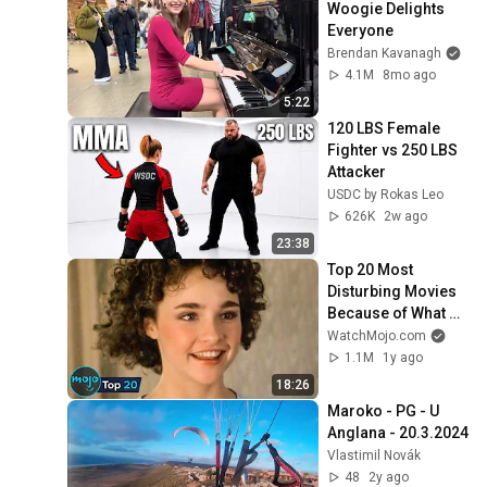
Woogie Delights 
Everyone
Tuleň 3
Brendan Kavanagh
226
Vlastimil Novák
4.1M
8mo ago
5:22
Tuleň 2
120 LBS Female 
227
Vlastimil Novák
Fighter vs 250 LBS 
Attacker
Tuleň 1
USDC by Rokas Leo
228
Vlastimil Novák
626K
2w ago
23:38
Na lyžích 20.2.13 -
Hochficht
Top 20 Most 
229
Disturbing Movies 
Vlastimil Novák
Because of What 
Jiřík na houpačce 10.2.13
We Know Now
WatchMojo.com
230
Vlastimil Novák
1.1M
1y ago
18:26
S Jiříkem na bobech - Klíny
Maroko - PG - U 
9.2.13
231
Anglana - 20.3.2024
Vlastimil Novák
Vlastimil Novák
Motorový paragliding -
48
2y ago