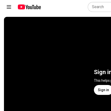
Sign i
This helps
Sign in