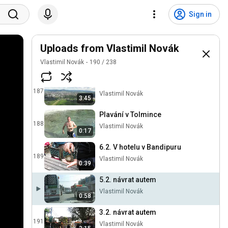
Focení AUDI s vrtulníkem
Sign in
10.6.14
185
Vlastimil Novák
Uploads from Vlastimil Novák
Renca
186
Vlastimil Novák
Vlastimil Novák
190
/
238
S větroněm 25.5.14
187
Vlastimil Novák
3:45
Plavání v Tolmince
188
Vlastimil Novák
0:17
6.2. V hotelu v Bandipuru
189
Vlastimil Novák
0:39
5.2. návrat autem
Vlastimil Novák
0:58
3.2. návrat autem
191
Vlastimil Novák