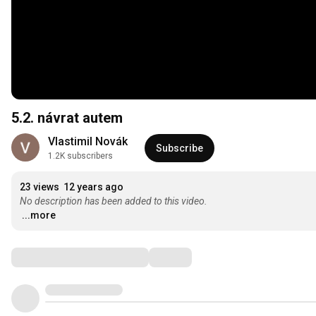
5.2. návrat autem
Vlastimil Novák
Subscribe
1.2K subscribers
23 views
12 years ago
No description has been added to this video.
...more
Comments