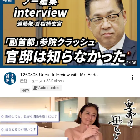
34:38
T260805 Uncut Interview with Mr. Endo
産経ニュース
•
33K views
Auto-dubbed
New