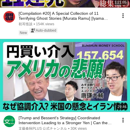
1:21:05
[Compilation #20] A Special Collection of 11
Terrifying Ghost Stories [Murata Ramu] [Iyama
Ryokic...
初耳怪談
•
154K views
Auto-dubbed
New
29:46
[Trump and Bessent's Strategy] Coordinated
Intervention Leading to a Stronger Yen | Can the
Weak ...
文藝春秋PLUS 公式チャンネル
•
30K views