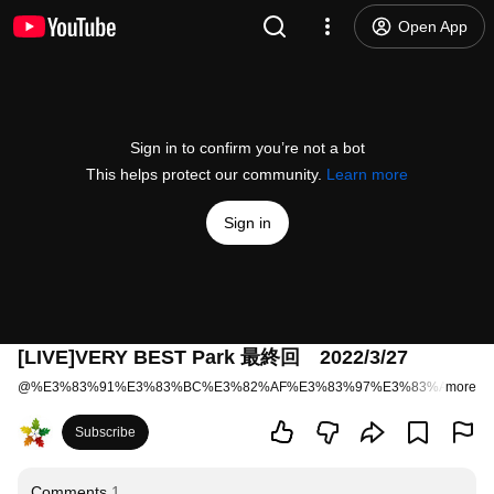
Open App
Sign in to confirm you’re not a bot
This helps protect our community.
Learn more
Sign in
[LIVE]VERY BEST Park 最終回 2022/3/27
@
%E3%83%91%E3%83%BC%E3%82%AF%E3%83%97%E3%83%AC%E3
more
Subscribe
Comments
1