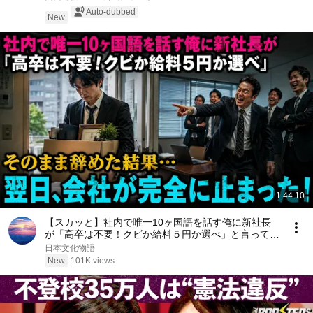
Auto-dubbed
New
1:44:10
【スカッと】社内で唯一10ヶ国語を話す俺に新社長
が「高卒は不要！クビか給料５円か選べ」と言ってき
た。そのまま辞めた結果
日本文化物語
New
101K views