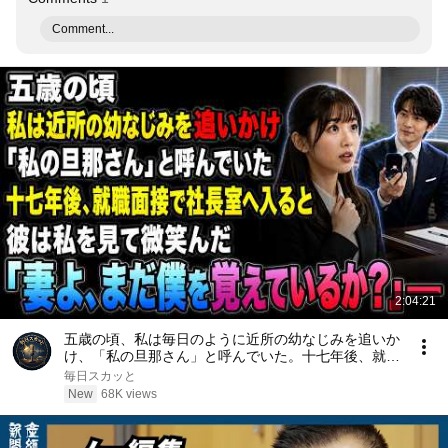
Comment...
2:04:21
五歳の頃、私は毎日のように近所の幼なじみを追いか
け、「私の旦那さん」と呼んでいた。十七年後、就職
面接で社長室へ入ると、彼は私を見て微笑んだ。「妻
毎日スカッと
よ、まだ僕を覚えているか？」――
New
68K views