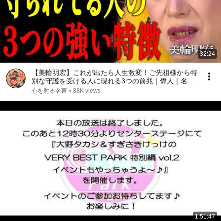
32:24
【美輪明宏】これが出たら人生激変！ご先祖様から特
別な守護を受ける人に現れる3つの前兆｜偉人｜名言
｜言葉の力｜人生哲学｜
心を射る名言
•
88K views
1:51:47