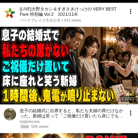
[LIVE]大野タカシ＆すぎさきけっけの VERY BEST
Park 特別編 Vol.2 2021/11/6
パークプレイス大分公式
•
541 views
2:22:23
息子の結婚式に出席すると、私たち夫婦の席だけなか
った。新婦は笑って「ご祝儀だけ置いたら床にでも座
ってくださいw」夫は「帰ろう…」私も黙って式場を
mijiprincess
後にした――1時間後、新婦から鬼のように電話が鳴
New
55K views
り始めた