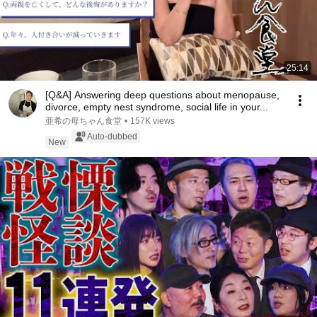
25:14
[Q&A] Answering deep questions about menopause,
divorce, empty nest syndrome, social life in your...
亜希の母ちゃん食堂
•
157K views
Auto-dubbed
New