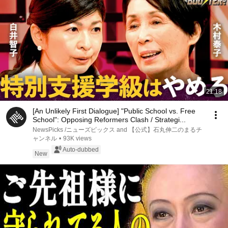
21:18
[An Unlikely First Dialogue] "Public School vs. Free
School": Opposing Reformers Clash / Strategi...
NewsPicks /ニューズピックス and 【公式】石丸伸二のまるチ
ャンネル
•
93K views
Auto-dubbed
New