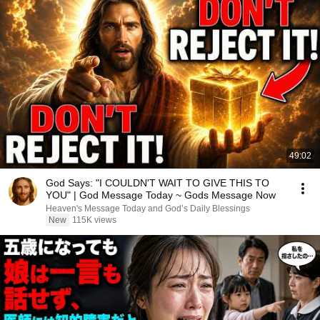
49:02
God Says: "I COULDN'T WAIT TO GIVE THIS TO
YOU" | God Message Today ~ Gods Message Now
Heaven's Message Today and God’s Daily Blessings
New
115K views