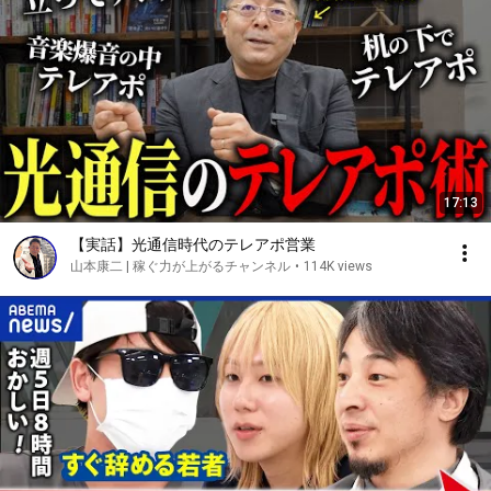
17:13
【実話】光通信時代のテレアポ営業
山本康二 | 稼ぐ力が上がるチャンネル
•
114K views