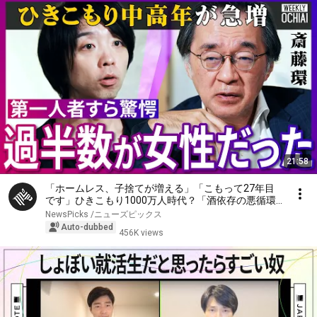
21:58
「ホームレス、子捨てが増える」「こもって27年目
です」ひきこもり1000万人時代？「酒依存の悪循環
と同じ」第一人者、斎藤環が明かす実態…子ども、家
NewsPicks /ニューズピックス
族への対応、不登校の３大原因、孤独死の懸念【落合
Auto-dubbed
456K views
陽一】