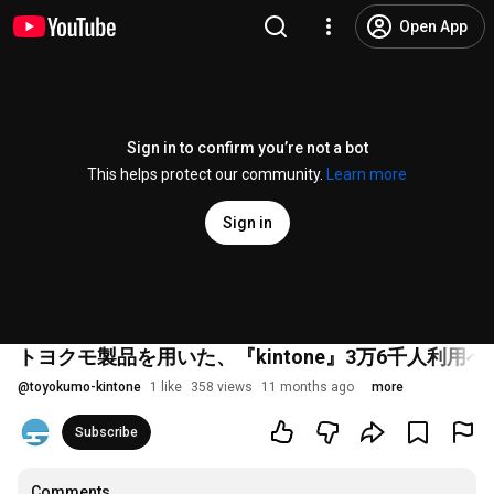
Open App
Sign in to confirm you’re not a bot
This helps protect our community.
Learn more
Sign in
トヨクモ製品を用いた、『kintone』3万6千人利用
@
toyokumo-kintone
1 like
358 views
11 months ago
more
Subscribe
Comments