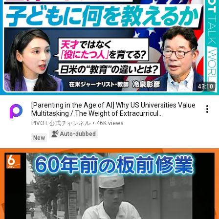
43:10
[Parenting in the Age of AI] Why US Universities Value
Multitasking / The Weight of Extracurricul...
PIVOT 公式チャンネル
•
46K views
Auto-dubbed
New