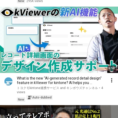
New
295K views
6:58
What is the new "AI-generated record detail design"
feature in kViewer for kintone? AI helps you ...
トヨクモkintone連携サービス and キンボウズチャンネル
•
4
views
Auto-dubbed
New