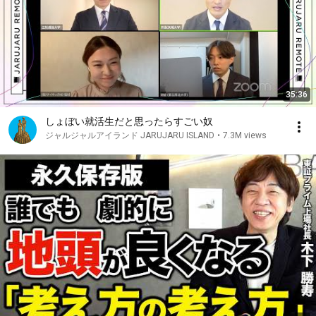
35:36
しょぼい就活生だと思ったらすごい奴
ジャルジャルアイランド JARUJARU ISLAND
•
7.3M views