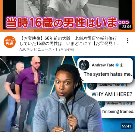
23:06
【お宝映像】60年前の大阪 老舗寿司店で板前修行
していた16歳の男性は、いまどこに？【お宝発見！
関西いまむかし】
ABCテレビニュース
•
1.9M views
55:41