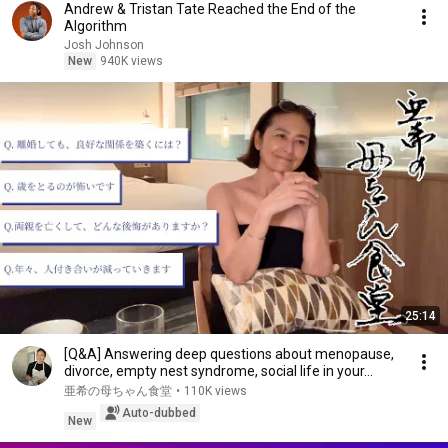
Andrew & Tristan Tate Reached the End of the
Algorithm
Josh Johnson
New
940K views
25:14
[Q&A] Answering deep questions about menopause,
divorce, empty nest syndrome, social life in your...
亜希の母ちゃん食堂
•
110K views
Auto-dubbed
New