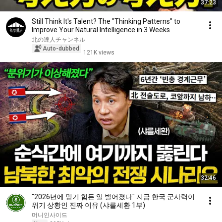
37:23
Still Think It's Talent? The "Thinking Patterns" to
Improve Your Natural Intelligence in 3 Weeks
北の達人チャンネル
Auto-dubbed
121K views
32:46
"2026년에 믿기 힘든 일 벌어졌다" 지금 한국 군사력이
위기 상황인 진짜 이유 (샤를세환 1부)
머니인사이드