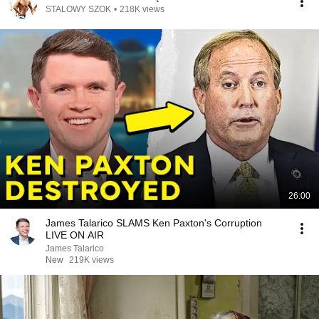
STALOWY SZOK
•
218K views
26:00
James Talarico SLAMS Ken Paxton's Corruption
LIVE ON AIR
James Talarico
New
219K views