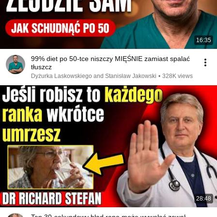
16:35
99% diet po 50-tce niszczy MIĘŚNIE zamiast spalać
tłuszcz
Dyżurka Laskowskiego and Stanisław Jakowski
•
328K views
28:48