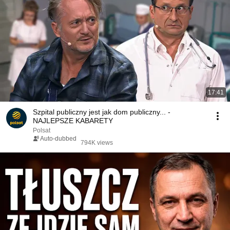
17:41
Szpital publiczny jest jak dom publiczny... -
NAJLEPSZE KABARETY
Polsat
Auto-dubbed
794K views