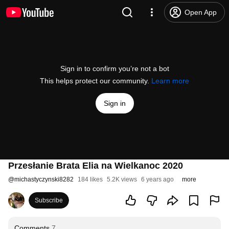
Open App
Sign in to confirm you’re not a bot
This helps protect our community.
Learn more
Sign in
Przesłanie Brata Elia na Wielkanoc 2020
@
michastyczynski8282
184 likes
5.2K views
6 years ago
more
Subscribe
Comments
7