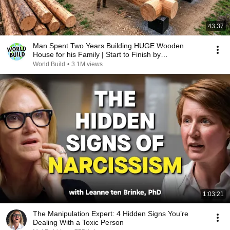
43:37
Man Spent Two Years Building HUGE Wooden
House for his Family | Start to Finish by
@bjornbrenton
World Build
•
3.1M views
1:03:21
The Manipulation Expert: 4 Hidden Signs You’re
Dealing With a Toxic Person