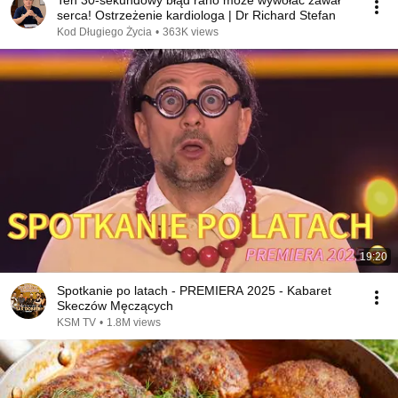
Ten 30-sekundowy błąd rano może wywołać zawał
serca! Ostrzeżenie kardiologa | Dr Richard Stefan
Kod Długiego Życia
•
363K views
19:20
Spotkanie po latach - PREMIERA 2025 - Kabaret
Skeczów Męczących
KSM TV
•
1.8M views