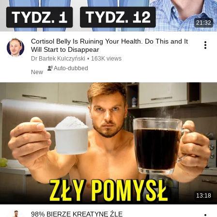
21:32
Cortisol Belly Is Ruining Your Health. Do This and It
Will Start to Disappear
Dr Bartek Kulczyński
•
163K views
Auto-dubbed
New
13:18
98% BIERZE KREATYNĘ ŹLE