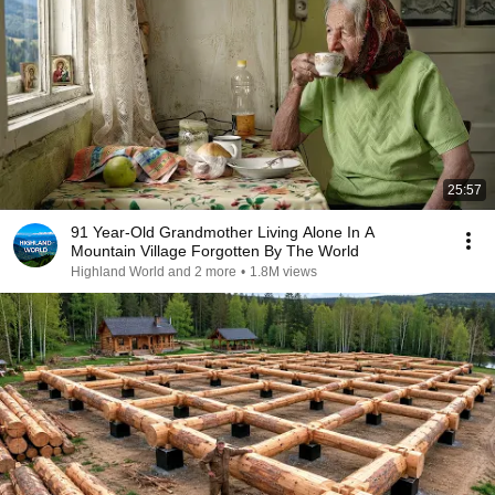
25:57
91 Year-Old Grandmother Living Alone In A
Mountain Village Forgotten By The World
Highland World and 2 more
•
1.8M views