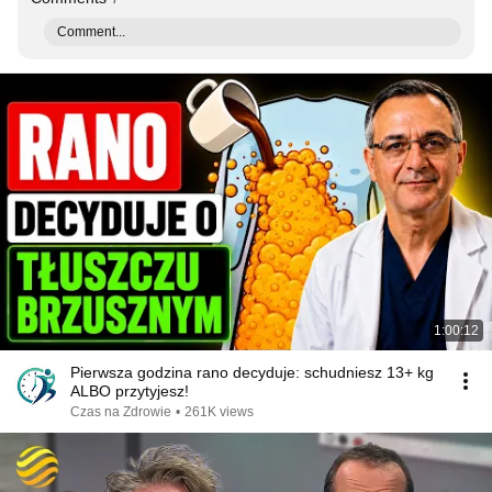
Comment...
1:00:12
Pierwsza godzina rano decyduje: schudniesz 13+ kg
ALBO przytyjesz!
Czas na Zdrowie
•
261K views