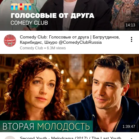
14:13
Comedy Club: Голосовые от друга | Батрутдинов,
Карибидис, Шкуро @ComedyClubRussia
Comedy Club
•
6.3M views
1:39:47
Second Youth - Melodrama (2017) / The Last Youth