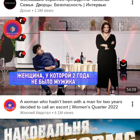
Семья. Дворцы. Безопасность | Интервью
Досье
•
1.3M views
54:09
A woman who hadn't been with a man for two years
decided to call an escort | Women's Quarter 2022
Жіночий Квартал
•
4.1M views