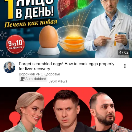
47:02
Forget scrambled eggs! How to cook eggs properly
for liver recovery
Воронков PRO Здоровье
Auto-dubbed
396K views