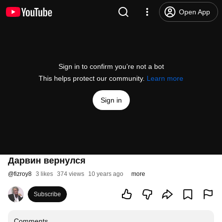
Open App
Sign in to confirm you’re not a bot
This helps protect our community.
Learn more
Sign in
Дарвин вернулся
@
fizroy8
3 likes
374 views
10 years ago
more
Subscribe
Comments