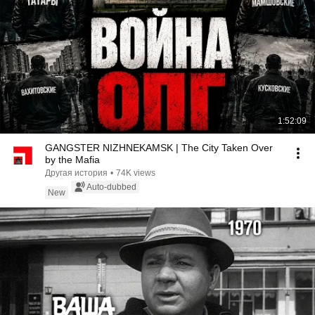
1:52:09
GANGSTER NIZHNEKAMSK | The City Taken Over
by the Mafia
Другая история
•
74K views
Auto-dubbed
New