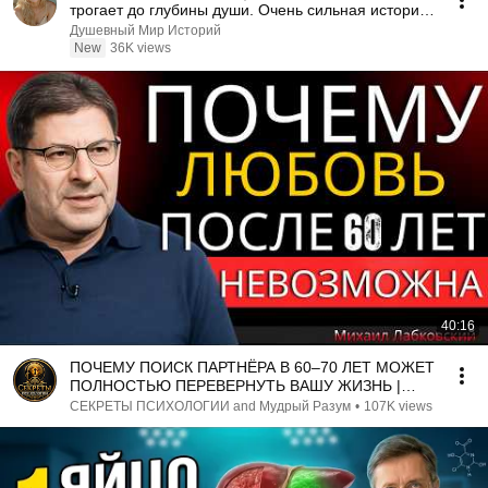
трогает до глубины души. Очень сильная история
｜ Аудио рассказ
Душевный Мир Историй
New
36K views
40:16
ПОЧЕМУ ПОИСК ПАРТНЁРА В 60–70 ЛЕТ МОЖЕТ
ПОЛНОСТЬЮ ПЕРЕВЕРНУТЬ ВАШУ ЖИЗНЬ |
МИХАИЛ ЛАБКОВСКИЙ
СЕКРЕТЫ ПСИХОЛОГИИ and Мудрый Разум
•
107K views