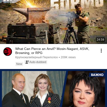
24:59
What Can Pierce an Anvil? Mosin-Nagant, ASVK,
Browning, or RPG
Крупнокалиберный Переполох
•
209K views
Auto-dubbed
New