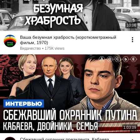
10:06
Ваша безумная храбрость (короткометражный
фильм, 1970)
Видачество
•
175K views
1:03:09
Сбежавший охранник президента. Кабаева.