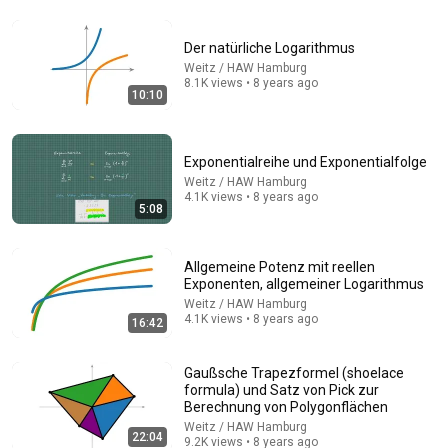
15:53
Der natürliche Logarithmus
Weitz / HAW Hamburg
Convergence of Series Overview | Known Series,
8.1K views • 8 years ago
10:10
Necessary Criterion & Convergence Criteria
MathePeter
Auto-dubbed
303K views
Exponentialreihe und Exponentialfolge
Weitz / HAW Hamburg
4.1K views • 8 years ago
5:08
Allgemeine Potenz mit reellen
Exponenten, allgemeiner Logarithmus
Weitz / HAW Hamburg
4.1K views • 8 years ago
16:42
Gaußsche Trapezformel (shoelace
formula) und Satz von Pick zur
13:32
Berechnung von Polygonflächen
Weitz / HAW Hamburg
Mathe an der Uni: Was dich im Studium erwartet! |
22:04
9.2K views • 8 years ago