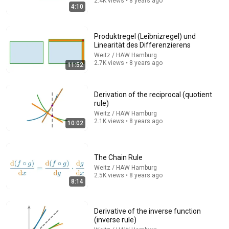
2.4K views • 8 years ago
4:10
Produktregel (Leibnizregel) und
Linearität des Differenzierens
Weitz / HAW Hamburg
2.7K views • 8 years ago
11:52
Derivation of the reciprocal (quotient
rule)
Weitz / HAW Hamburg
23:28
2.1K views • 8 years ago
10:02
Die komplexen Zahlen - wieso, weshalb, warum
Weitz / HAW Hamburg
•
25K views
The Chain Rule
Weitz / HAW Hamburg
2.5K views • 8 years ago
8:14
Derivative of the inverse function
(inverse rule)