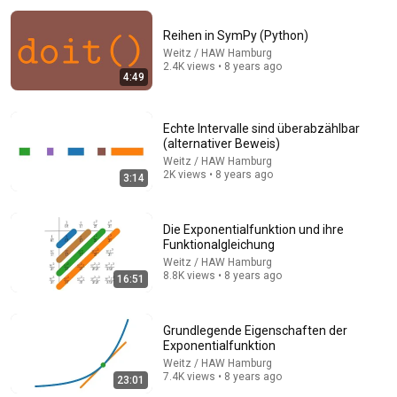
Reihen in SymPy (Python)
Weitz / HAW Hamburg
2.4K views • 8 years ago
4:49
Echte Intervalle sind überabzählbar
(alternativer Beweis)
33:05
Weitz / HAW Hamburg
2K views • 8 years ago
3:14
Reihen, Riemannscher Umordnungssatz und
komplex-analytische Funktionen (Funktionentheorie)
Weitz / HAW Hamburg
•
15K views
Die Exponentialfunktion und ihre
Funktionalgleichung
Weitz / HAW Hamburg
8.8K views • 8 years ago
16:51
Grundlegende Eigenschaften der
Exponentialfunktion
Weitz / HAW Hamburg
7.4K views • 8 years ago
23:01