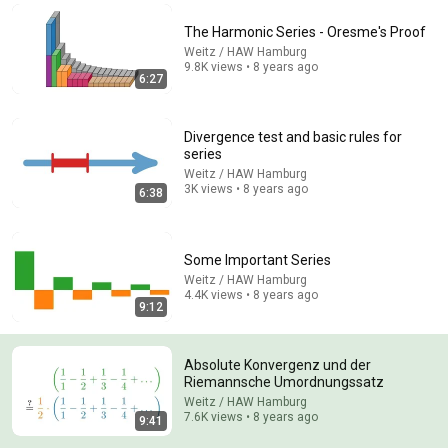
Comments are turned off. 
Learn more
The Harmonic Series - Oresme's Proof
Weitz / HAW Hamburg
9.8K views • 8 years ago
6:27
Divergence test and basic rules for
series
Weitz / HAW Hamburg
3K views • 8 years ago
6:38
Some Important Series
Weitz / HAW Hamburg
4.4K views • 8 years ago
4:49
9:12
Reihen in SymPy (Python)
Weitz / HAW Hamburg
•
2.4K views
Absolute Konvergenz und der
Riemannsche Umordnungssatz
Weitz / HAW Hamburg
7.6K views • 8 years ago
9:41