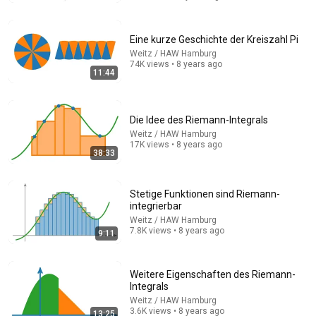
alpha Uni
alpha Uni
•
207K views
Eine kurze Geschichte der Kreiszahl Pi
Weitz / HAW Hamburg
74K views • 8 years ago
11:44
Die Idee des Riemann-Integrals
Weitz / HAW Hamburg
17K views • 8 years ago
38:33
Stetige Funktionen sind Riemann-
52:36
integrierbar
Die schönsten Beweise der Riemannschen
Weitz / HAW Hamburg
7.8K views • 8 years ago
Vermutung (und noch mehr!)
9:11
Weitz / HAW Hamburg
•
111K views
Weitere Eigenschaften des Riemann-
Integrals
Weitz / HAW Hamburg
3.6K views • 8 years ago
13:25