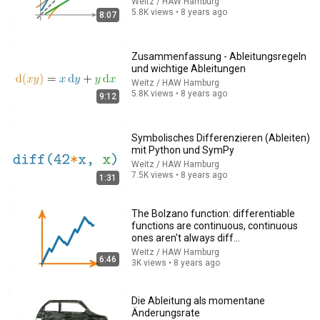
Weitz / HAW Hamburg
5.8K views • 8 years ago
8:07
Zusammenfassung - Ableitungsregeln
13:36
und wichtige Ableitungen
Weitz / HAW Hamburg
Ein Student wollte Wikipedias Umkehrregel beweisen,
5.8K views • 8 years ago
9:12
aber hat stattdessen ein Gegenbeispiel gefunden!
DorFuchs
•
121K views
Symbolisches Differenzieren (Ableiten)
mit Python und SymPy
Weitz / HAW Hamburg
7.5K views • 8 years ago
1:31
The Bolzano function: differentiable
functions are continuous, continuous
ones aren't always diff...
Weitz / HAW Hamburg
6:46
3K views • 8 years ago
Die Ableitung als momentane
19:21
Änderungsrate