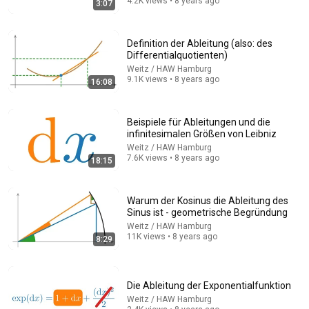
4.2K views • 8 years ago
3:07
24:20
Too hard for the IMO? Too easy?
Definition der Ableitung (also: des
Differentialquotienten)
Michael Penn
•
115K views
Weitz / HAW Hamburg
9.1K views • 8 years ago
16:08
Beispiele für Ableitungen und die
infinitesimalen Größen von Leibniz
Weitz / HAW Hamburg
7.6K views • 8 years ago
18:15
Warum der Kosinus die Ableitung des
Sinus ist - geometrische Begründung
Weitz / HAW Hamburg
11K views • 8 years ago
9:49
8:29
Geometrische REIHE Grenzwert bestimmen –
Indexverschiebung, Konvergenz von Reihen, Beispiel
Die Ableitung der Exponentialfunktion
MathemaTrick
•
271K views
Weitz / HAW Hamburg