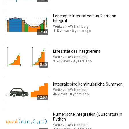
Lebesgue-Integral versus Riemann-
Integral
Weitz / HAW Hamburg
41K views • 8 years ago
17:00
6:22
Linearität des Integrierens
How Bernoulli Solved 1+1/2+1/3+1/4+...=?
Weitz / HAW Hamburg
Brain Station Advanced
•
503K views
3.5K views • 8 years ago
5:40
Integrale sind kontinuierliche Summen
Weitz / HAW Hamburg
4K views • 8 years ago
12:57
Numerische Integration (Quadratur) in
Python
Weitz / HAW Hamburg