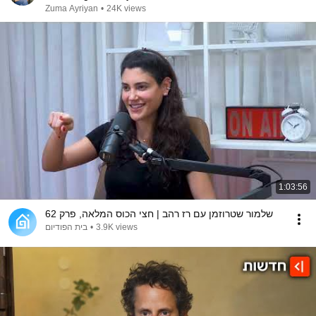
Zuma Ayriyan
•
24K views
1:03:56
שלמור שטרוזמן עם רז רהב | חצי הכוס המלאה, פרק 62
3.9K views
•
בית הפודיום