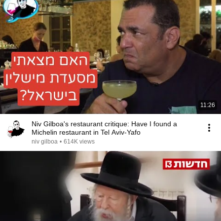
11:26
Niv Gilboa's restaurant critique: Have I found a
Michelin restaurant in Tel Aviv-Yafo
niv gilboa
•
614K views