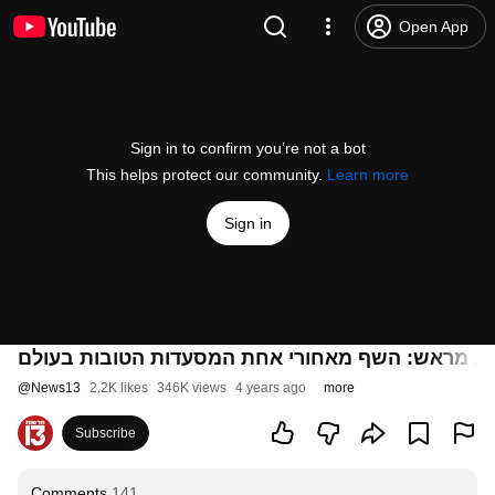
Open App
Sign in to confirm you’re not a bot
This helps protect our community.
Learn more
Sign in
@
News13
2.2K likes
346K views
4 years ago
more
Subscribe
Comments
141