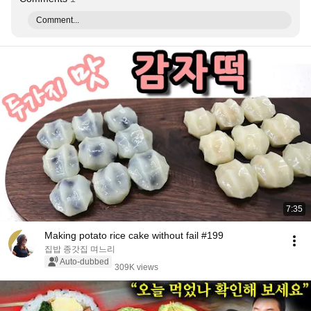
Comment...
7:35
Making potato rice cake without fail #199
집밥 종갓집 며느리
Auto-dubbed
309K views