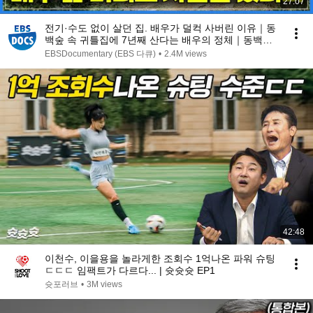
27:07
전기·수도 없이 살던 집. 배우가 덜컥 사버린 이유｜동
백숲 속 귀틀집에 7년째 산다는 배우의 정체｜동백숲
에 숨겨진 현실판 자연인 하우스｜건축탐구 집｜#골라
EBSDocumentary (EBS 다큐)
•
2.4M views
듄다큐
42:48
이천수, 이을용을 놀라게한 조회수 1억나온 파워 슈팅
ㄷㄷㄷ 임팩트가 다르다... | 슛슛슛 EP1
슛포러브
•
3M views