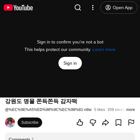
Open App
Sign in to confirm you’re not a bot
This helps protect our community.
Learn more
Sign in
강원도 명물 쫀득쫀득 감자떡
@
%EC%9E%A5%ED%98%9C%EC%98%81-n8w
5 likes
359 views
more
2 years
Subscribe
Comments
1