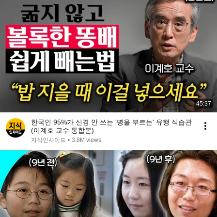
45:37
한국인 95%가 신경 안 쓰는 '병을 부르는' 유행 식습관
(이계호 교수 통합본)
지식인사이드
•
3.8M views