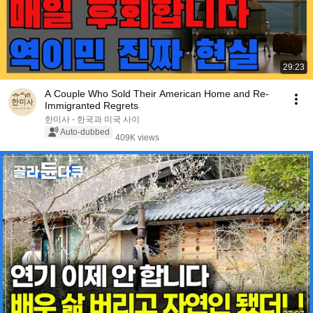
29:23
A Couple Who Sold Their American Home and Re-
Immigranted Regrets
한미사 - 한국과 미국 사이
Auto-dubbed
409K views