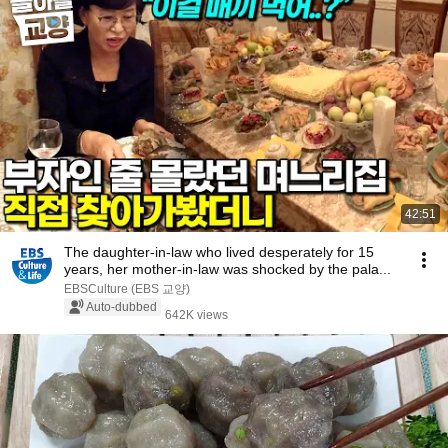
42:51
The daughter-in-law who lived desperately for 15
years, her mother-in-law was shocked by the pala...
EBSCulture (EBS 교양)
Auto-dubbed
642K views