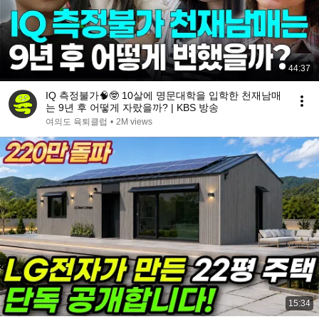
44:37
IQ 측정불가🧠🤓 10살에 명문대학을 입학한 천재남매
는 9년 후 어떻게 자랐을까? | KBS 방송
여의도 육퇴클럽
•
2M views
15:34