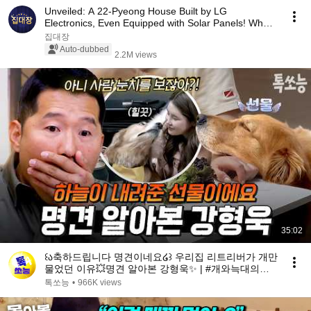
Unveiled: A 22-Pyeong House Built by LG
Electronics, Even Equipped with Solar Panels! What
Happen...
집대장
Auto-dubbed
2.2M views
35:02
꒰ა축하드립니다 명견이네요໒꒱ 우리집 리트리버가 개만
물었던 이유💥명견 알아본 강형욱✨ | #개와늑대의시
간2 6회
톡쏘능
•
966K views