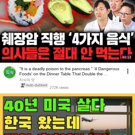
40:14
"It is a deadly poison to the pancreas." '4 Dangerous
Foods' on the Dinner Table That Double the ...
지식의 맛
Auto-dubbed
272K views