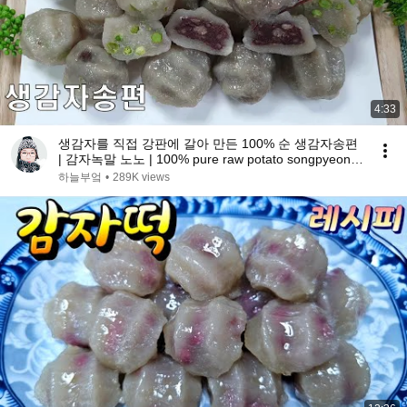
4:33
생감자를 직접 강판에 갈아 만든 100% 순 생감자송편
| 감자녹말 노노 | 100% pure raw potato songpyeon
made from ground potatoes
하늘부엌
•
289K views