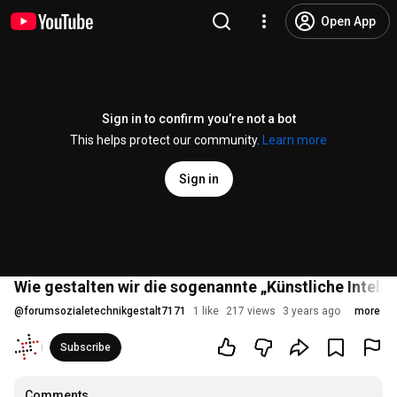
Open App
Sign in to confirm you’re not a bot
This helps protect our community.
Learn more
Sign in
Wie gestalten wir die sogenannte „Künstliche Intellig
@
forumsozialetechnikgestalt7171
1 like
217 views
3 years ago
more
Subscribe
Comments