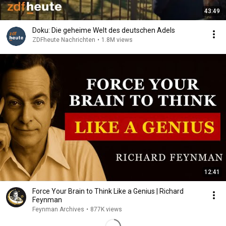
43:49
Doku: Die geheime Welt des deutschen Adels
ZDFheute Nachrichten
•
1.8M views
12:41
Force Your Brain to Think Like a Genius | Richard
Feynman
Feynman Archives
•
877K views