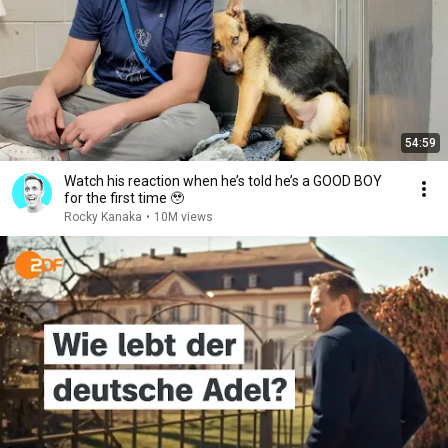
54:59
Watch his reaction when he’s told he’s a GOOD BOY
for the first time 🥹
Rocky Kanaka
•
10M views