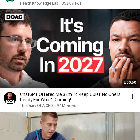
Health Knowledge Lab
•
352K views
2:00:50
ChatGPT Offered Me $2m To Keep Quiet: No One Is
Ready For What's Coming!
The Diary Of A CEO
•
9.1M views