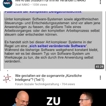
Wie KI das Studium für immer verändert | NANO
3sat NANO
•
105K views
45:29
Wie gestalten wir die sogenannte „Künstliche
Intelligenz“? (Teil 1)
Forum Soziale Technikgestaltung
•
704 views