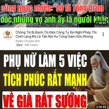
1:38:45
Chồng Tôi Bị Bệnh,Tôi Đến Công Ty Xin Nghỉ Phép Thì
Chết Lặng Khi Lễ Tân Nói:Vợ Tổng Giám Đốc Không
Radio Chuyện Đời
New
28K views
2:08:49