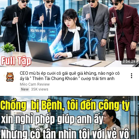
3:04:29
CEO mù bị ép cưới cô gái quê giả khùng, nào ngờ cô
ấy là " Thiên Tài Chứng Khoán " cướp trái tim anh
Mèo Cam Review
New
35K views