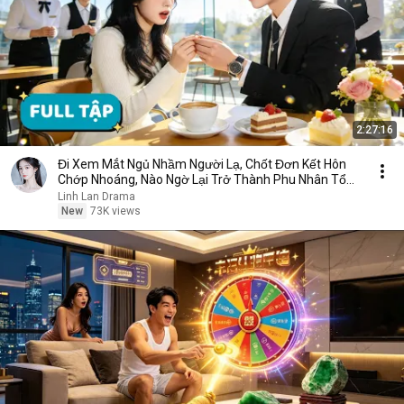
2:27:16
Đi Xem Mắt Ngủ Nhầm Người Lạ, Chốt Đơn Kết Hôn
Chớp Nhoáng, Nào Ngờ Lại Trở Thành Phu Nhân Tổng
Tài
Linh Lan Drama
New
73K views