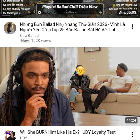
2:05:03
Những Bản Ballad Nhẹ Nhàng Thư Giãn 2026 -Mình Là
Người Yêu Cũ ♫Top 25 Bản Ballad Bất Hủ Về Tình
Yêu
Cáo Ballad
New
152K views
44:24
Will She BURN Him Like His Ex? | UDY Loyalty Test
UDY