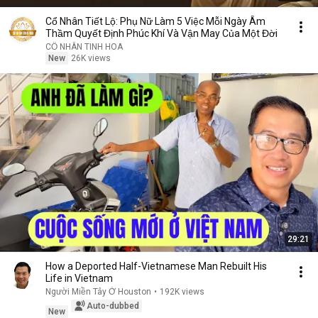
Cổ Nhân Tiết Lộ: Phụ Nữ Làm 5 Việc Mỗi Ngày Âm
Thầm Quyết Định Phúc Khí Và Vận May Của Một Đời
CỔ NHÂN TINH HOA
New
26K views
29:21
How a Deported Half-Vietnamese Man Rebuilt His
Life in Vietnam
Người Miền Tây Ở Houston
•
192K views
Auto-dubbed
New