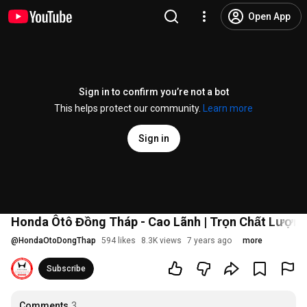
Open App
Sign in to confirm you’re not a bot
This helps protect our community.
Learn more
Sign in
Honda Ôtô Đồng Tháp - Cao Lãnh | Trọn Chất Lượng
@
HondaOtoDongThap
594 likes
8.3K views
7 years ago
more
Subscribe
Comments
3