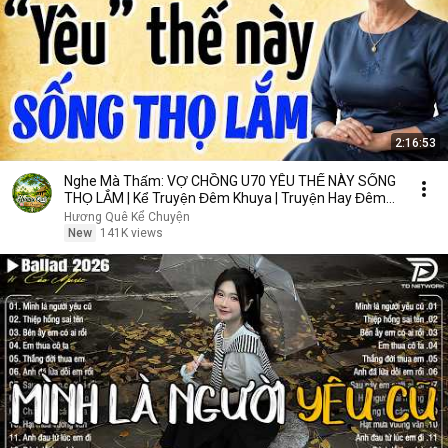
2:16:53
Nghe Mà Thấm: VỢ CHỒNG U70 YÊU THẾ NÀY SỐNG
THỌ LẮM | Kể Truyện Đêm Khuya | Truyện Hay Đêm
Khuya
Hương Quê Kể Chuyện
New
141K views