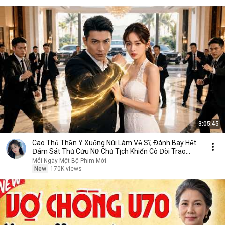
3:05:45
Cao Thủ Thần Y Xuống Núi Làm Vệ Sĩ, Đánh Bay Hết
Đám Sát Thủ Cứu Nữ Chủ Tịch Khiến Cô Đòi Trao
Thân
Mỗi Ngày Một Bộ Phim Mới
New
170K views